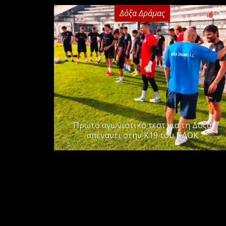
Δόξα Δράμας
2
Πρώτο αγωνιστικό τεστ για τη Δόξα
απέναντι στην Κ19 του ΠΑΟΚ