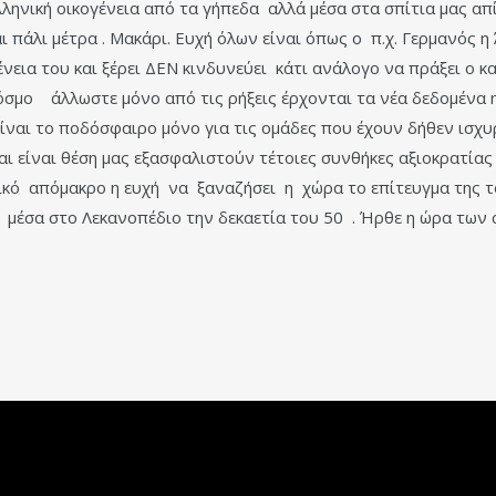
 ελληνική οικογένεια από τα γήπεδα αλλά μέσα στα σπίτια μας απ
ι πάλι μέτρα . Μακάρι. Ευχή όλων είναι όπως ο π.χ. Γερμανός η
εια του και ξέρει ΔΕΝ κινδυνεύει κάτι ανάλογο να πράξει ο κ
 κόσμο άλλωστε μόνο από τις ρήξεις έρχονται τα νέα δεδομένα
ίναι το ποδόσφαιρο μόνο για τις ομάδες που έχουν δήθεν ισχυ
αι είναι θέση μας εξασφαλιστούν τέτοιες συνθήκες αξιοκρατίας
τικό απόμακρο η ευχή να ξαναζήσει η χώρα το επίτευγμα της τ
ο μέσα στο Λεκανοπέδιο την δεκαετία του 50 . Ήρθε η ώρα των