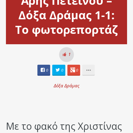
Άρης Πετεινού –
Δόξα Δράμας 1-1:
Το φωτορεπορτάζ
1
0
0
0
Δόξα Δράμας
Με το φακό της Χριστίνας