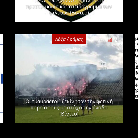
ΠΑΟΠ Ν. ΑΜΙΣΟΥ: Ξεκίνησε η
προετοιμασία και το πρόγραμμα των
φιλικών (Βίντεο)
Δόξα Δράμας
2
Οι “μαυραετοί” ξεκίνησαν την φετινή
πορεία τους με στόχο την άνοδο
(Βίντεο)