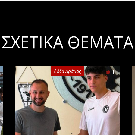
ΣΧΕΤΙΚΆ ΘΈΜΑΤΑ
Δόξα Δράμας
1