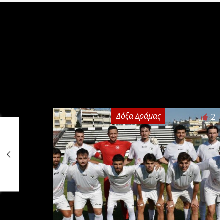
Δόξα Δράμας
2