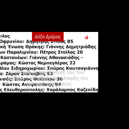
Δόξα Δράμας
3
Γ΄ Εθνική: Οι προπονητές του 1ου
ομίλου, η κλήρωση και η έναρξη του
νέου πρωταθλήματος