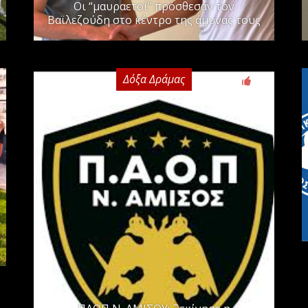
Οι “μαυραετοί” πρόσθεσαν τον
Βαϊλεζούδη στο κέντρο της άμυνας τους
Δόξα Δράμας
0