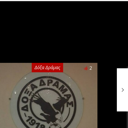
Δόξα Δράμας
2