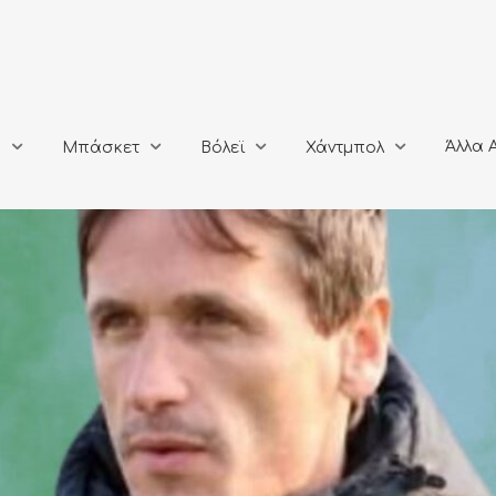
Άλλα Αθλή
Μπάσκετ
Βόλεϊ
Χάντμπολ
Άλλα 
ο
Μπάσκετ
Βόλεϊ
Χάντμπολ