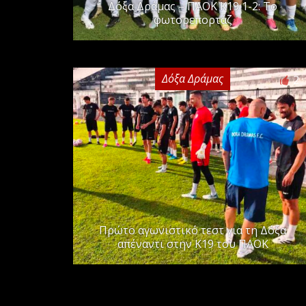
Δόξα Δράμας – ΠΑΟΚ Κ19 1-2: Το
φωτορεπορτάζ
Δόξα Δράμας
2
Πρώτο αγωνιστικό τεστ για τη Δόξα
απέναντι στην Κ19 του ΠΑΟΚ