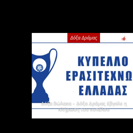
Δόξα Δράμας
2
Δόξα Βώλακα – Δόξα Δράμας έβγαλε η
κλήρωση του κυπέλου