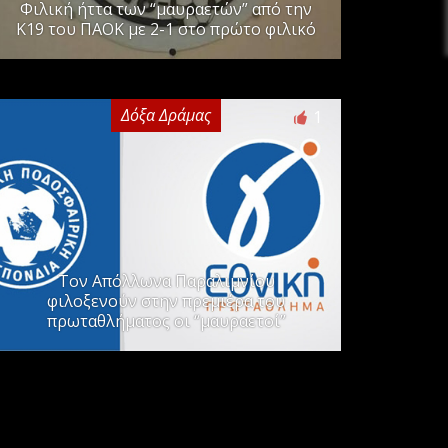
Φιλική ήττα των “μαυραετών” από την
Κ19 του ΠΑΟΚ με 2-1 στο πρώτο φιλικό
Δόξα Δράμας
1
Τον Απόλλωνα Παραλιμνίου
φιλοξενούν στην πρεμιέρα του
πρωταθλήματος οι “μαυραετοί”