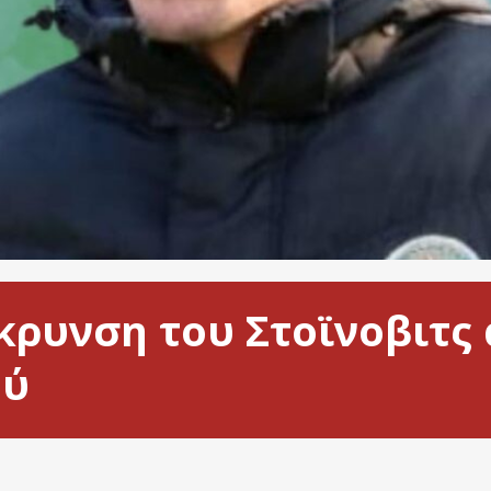
ρυνση του Στοϊνοβιτς 
ού