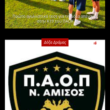
Πρώτο αγωνιστικό τεστ για τη Δόξα απέναντι
στην Κ19 του ΠΑΟΚ
Δόξα Δράμας
0