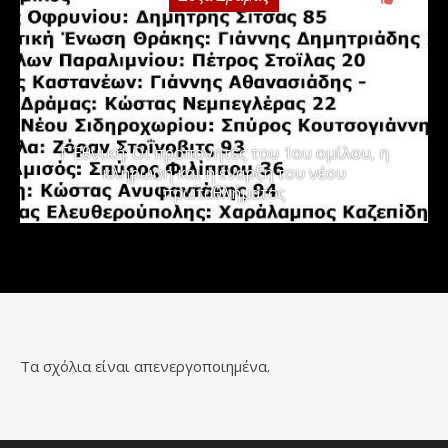
Γ΄ Εθνική: Οι προπονητές του 1ου ομίλου, η
κλήρωση και η έναρξη του νέου
πρωταθλήματος
Τα σχόλια είναι απενεργοποιημένα.