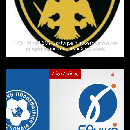
ΠΑΟΠ Ν. ΑΜΙΣΟΥ: Ξεκίνησε η προετοιμασία και
το πρόγραμμα των φιλικών (Βίντεο)
Δόξα Δράμας
1