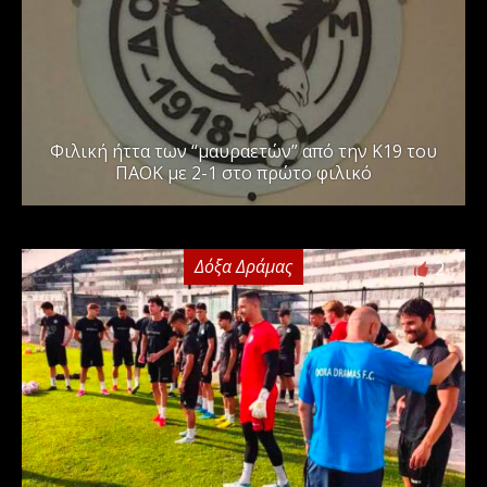
Φιλική ήττα των “μαυραετών” από την Κ19 του
ΠΑΟΚ με 2-1 στο πρώτο φιλικό
Δόξα Δράμας
2