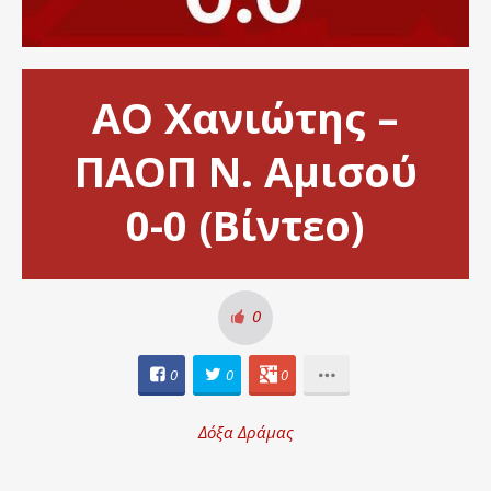
ΑΟ Χανιώτης –
ΠΑΟΠ Ν. Αμισού
0-0 (Βίντεο)
0
0
0
0
Δόξα Δράμας