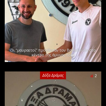
Οι “μαυραετοί” πρόσθεσαν τον Βαϊλεζούδη στο
κέντρο της άμυνας τους
Δόξα Δράμας
2