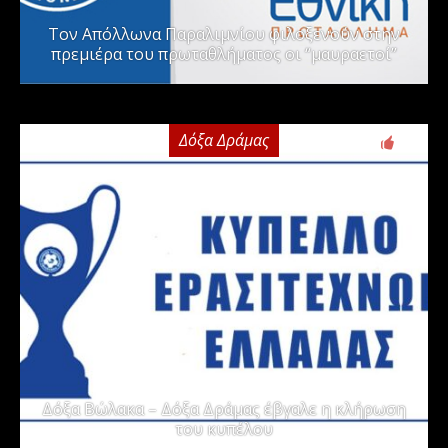
Τον Απόλλωνα Παραλιμνίου φιλοξενούν στην
πρεμιέρα του πρωταθλήματος οι “μαυραετοί”
Δόξα Δράμας
2
Δόξα Βώλακα – Δόξα Δράμας έβγαλε η κλήρωση
του κυπέλου