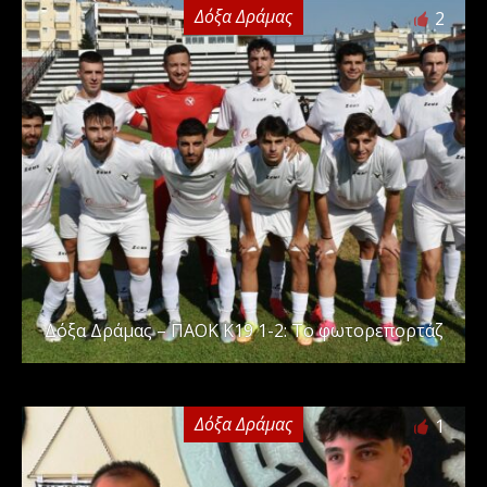
Δόξα Δράμας
2
Δόξα Δράμας – ΠΑΟΚ Κ19 1-2: Το φωτορεπορτάζ
Δόξα Δράμας
1