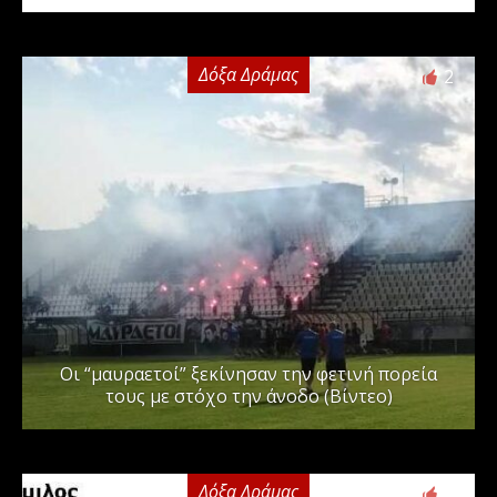
Δόξα Δράμας
2
Οι “μαυραετοί” ξεκίνησαν την φετινή πορεία
τους με στόχο την άνοδο (Βίντεο)
Δόξα Δράμας
3