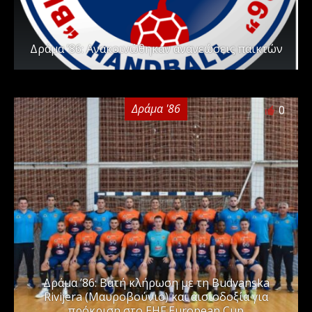
Δράμα ’86: Ανακοινώθηκαν ανανεώσεις παικτών
Δράμα '86
0
Δράμα ’86: Βατή κλήρωση με τη Budvanska
Rivijera (Μαυροβούνιο) και αισιοδοξία για
πρόκριση στο EHF European Cup