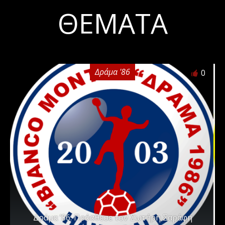
ΘΈΜΑΤΑ
Δράμα '86
0
Δράμα ’86: Πρόσθεσε τον Σωτήρη Σαράφη