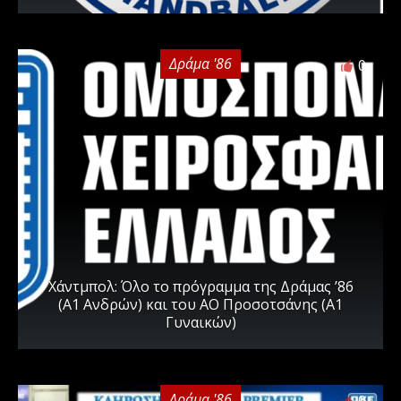
Δράμα '86
0
Χάντμπολ: Όλο το πρόγραμμα της Δράμας ’86
(Α1 Ανδρών) και του ΑΟ Προσοτσάνης (Α1
Γυναικών)
Δράμα '86