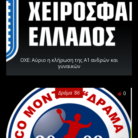
ΟΧΕ: Αύριο η κλήρωση της Α1 ανδρών και
γυναικών
Δράμα '86
0