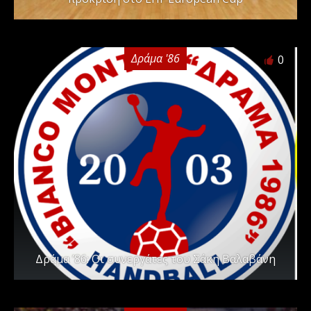
Δράμα '86
0
Δράμα ’86: Οι συνεργάτες του Σάκη Βαλαβάνη