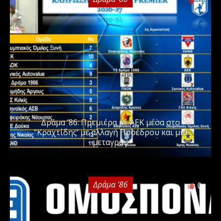
0
Δράμα ’86: Πρεμιέρα με ΑΕΚ μέσα στο
“Κραχτίδης’ με αλλαγή Προέδρου και μια
μεταγραφ
Δράμα '86
0