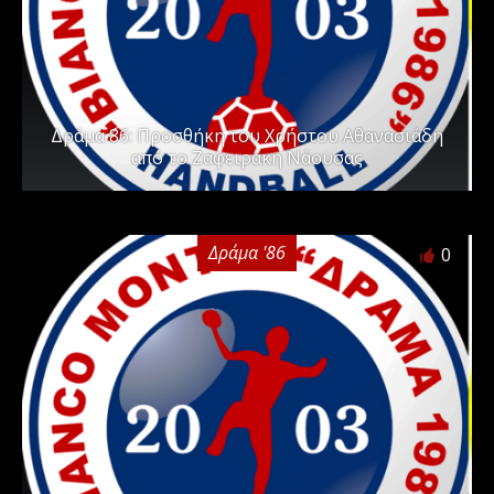
Δράμα ΄86: Προσθήκη του Χρήστου Αθανασιάδη
από το Ζαφειράκη Νάουσας
Δράμα '86
0