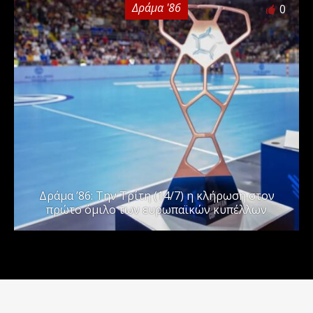
Δράμα '86
0
Δράμα ’86: Την Τρίτη (14/7) η κλήρωση στον
πρώτο όμιλο των ευρωπαϊκών κυπέλλων