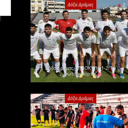
Δόξα Δράμας
2
Δόξα Δράμας – ΠΑΟΚ Κ19 1-2: Το
φωτορεπορτάζ
Δόξα Δράμας
2