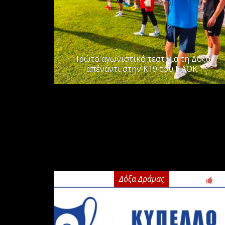
Πρώτο αγωνιστικό τεστ για τη Δόξα
απέναντι στην Κ19 του ΠΑΟΚ
Δόξα Δράμας
2