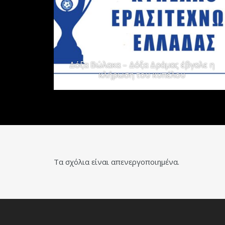
Δόξα Βώλακα – Δόξα Δράμας έβγαλε η
κλήρωση του κυπέλου
Τα σχόλια είναι απενεργοποιημένα.