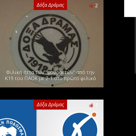
Δόξα Δράμας
2
Φιλική ήττα των “μαυραετών” από την
Κ19 του ΠΑΟΚ με 2-1 στο πρώτο φιλικό
Δόξα Δράμας
1