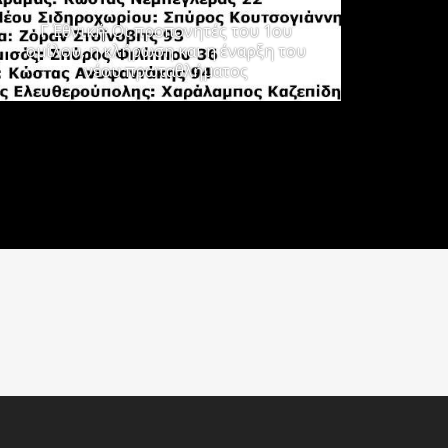
Γ΄ Εθνική: Οι προπονητές του 1ου
ομίλου, η κλήρωση και η έναρξη του
νέου πρωταθλήματος