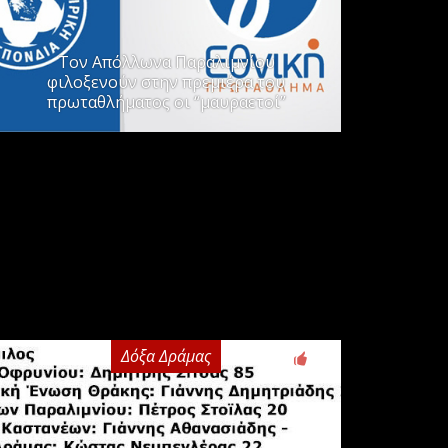
Τον Απόλλωνα Παραλιμνίου
φιλοξενούν στην πρεμιέρα του
πρωταθλήματος οι “μαυραετοί”
Δόξα Δράμας
3