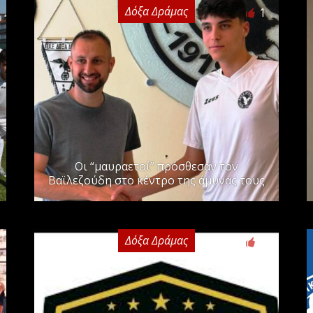
Δόξα Δράμας
1
Οι “μαυραετοί” πρόσθεσαν τον
Βαϊλεζούδη στο κέντρο της άμυνας τους
Δόξα Δράμας
0