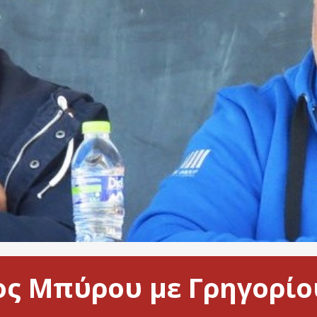
ς Μπύρου με Γρηγορίου