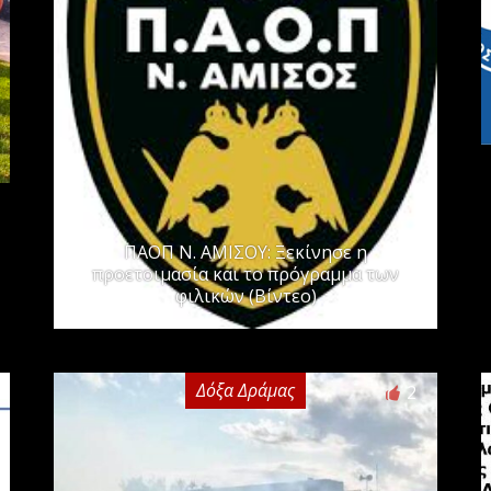
ΠΑΟΠ Ν. ΑΜΙΣΟΥ: Ξεκίνησε η
προετοιμασία και το πρόγραμμα των
φιλικών (Βίντεο)
Δόξα Δράμας
2