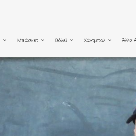
Άλλα Αθλή
Μπάσκετ
Βόλεϊ
Χάντμπολ
Άλλα 
ο
Μπάσκετ
Βόλεϊ
Χάντμπολ