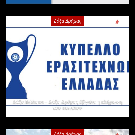
Δόξα Δράμας
2
Δόξα Βώλακα – Δόξα Δράμας έβγαλε η κλήρωση
του κυπέλου
Δόξα Δράμας
2