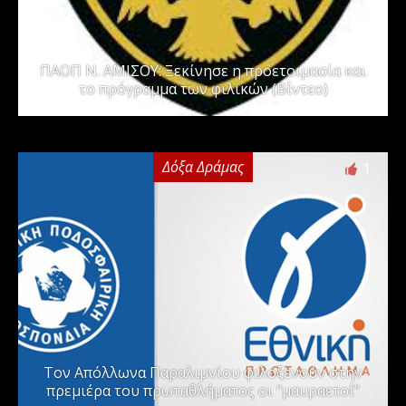
ΠΑΟΠ Ν. ΑΜΙΣΟΥ: Ξεκίνησε η προετοιμασία και
το πρόγραμμα των φιλικών (Βίντεο)
Δόξα Δράμας
1
Τον Απόλλωνα Παραλιμνίου φιλοξενούν στην
πρεμιέρα του πρωταθλήματος οι “μαυραετοί”