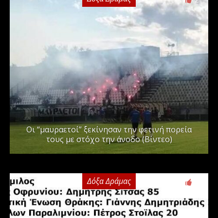
Οι “μαυραετοί” ξεκίνησαν την φετινή πορεία
τους με στόχο την άνοδο (Βίντεο)
Δόξα Δράμας
3