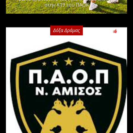
στην Κ19 του ΠΑΟΚ
Δόξα Δράμας
0