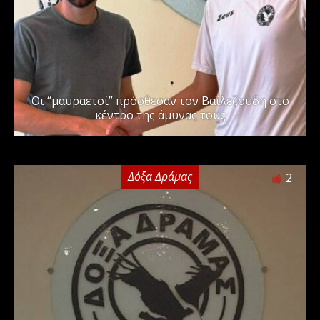
Οι “μαυραετοί” πρόσθεσαν τον Βαϊλεζούδη στο
κέντρο της άμυνας τους
Δόξα Δράμας
2