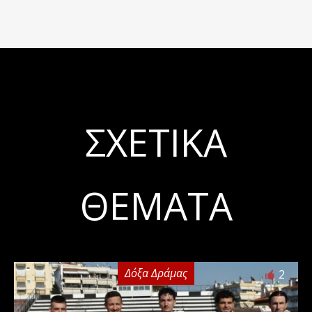
ΣΧΕΤΙΚΆ
ΘΈΜΑΤΑ
Δόξα Δράμας
2