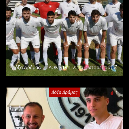
Δόξα Δράμας – ΠΑΟΚ Κ19 1-2: Το φωτορεπορτάζ
Δόξα Δράμας
1