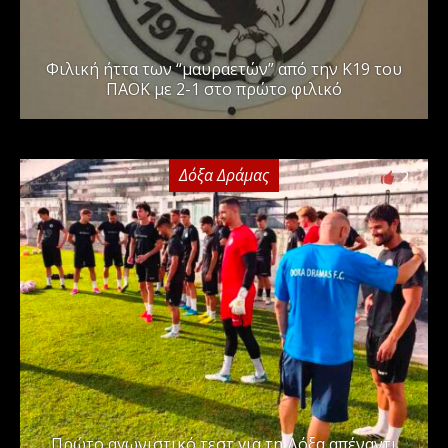
Φιλική ήττα των “μαυραετών” από την Κ19 του
ΠΑΟΚ με 2-1 στο πρώτο φιλικό
Δόξα Δράμας
2
Πρώτο αγωνιστικό τεστ για τη Δόξα απέναντι