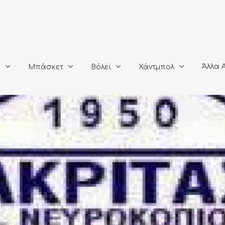
Άλλα Αθλή
Μπάσκετ
Βόλεϊ
Χάντμπολ
Άλλα 
ο
Μπάσκετ
Βόλεϊ
Χάντμπολ