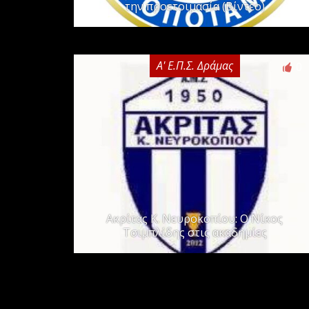
την προετοιμασία (Βίντεο)
Α' Ε.Π.Σ. Δράμας
0
Ακρίτας Κ. Νευροκοπίου: Ο Νίκος
Τσιμπλίδης στις ακαδημίες