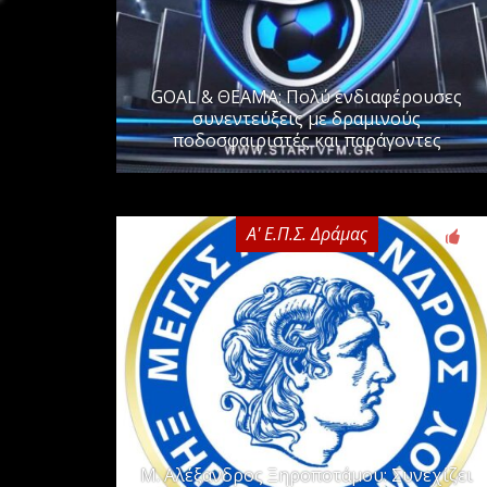
GOAL & ΘΕΑΜΑ: Πολύ ενδιαφέρουσες
συνεντεύξεις με δραμινούς
ποδοσφαιριστές και παράγοντες
Α' Ε.Π.Σ. Δράμας
0
Μ. Αλέξανδρος Ξηροποτάμου: Συνεχίζει