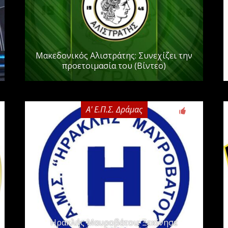
Μακεδονικός Αλιστράτης: Συνεχίζει την
προετοιμασία του (Βίντεο)
Α' Ε.Π.Σ. Δράμας
0
Ηρακλής Μαυροβάτου: Ξεκίνησε