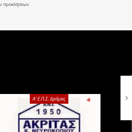
ων προκλήσεων.
Α' Ε.Π.Σ. Δράμας
0