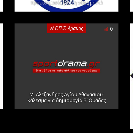
προετοιμασία για τη νέα χρονιά
Α' Ε.Π.Σ. Δράμας
0
Μ. Αλέξανδρος Αγίου Αθανασίου:
Κάλεσμα για δημιουργία Β’ Ομάδας