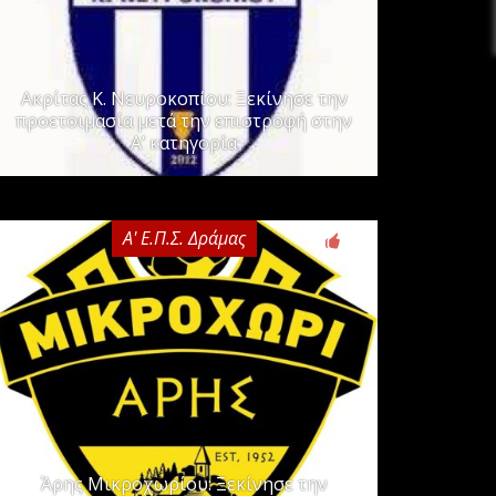
Ακρίτας Κ. Νευροκοπίου: Ξεκίνησε την
προετοιμασία μετά την επιστροφή στην
Α’ κατηγορία
Α' Ε.Π.Σ. Δράμας
0
Άρης Μικροχωρίου: Ξεκίνησε την