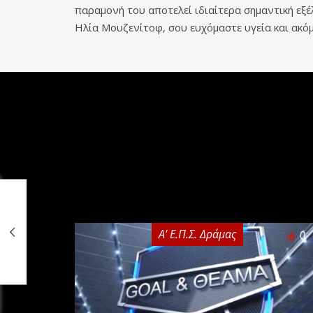
παραμονή του αποτελεί ιδιαίτερα σημαντική εξέ
Ηλία Μουζενίτοφ, σου ευχόμαστε υγεία και ακόμ
Α' Ε.Π.Σ. Δράμας
0