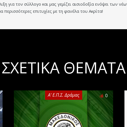
λιξη για τον σύλλογο και μας γεμίζει αισιοδοξία ενόψει των νέ
α περισσότερες επιτυχίες με τη φανέλα του Ακρίτα!
ΣΧΕΤΙΚΆ ΘΈΜΑΤΑ
Α' Ε.Π.Σ. Δράμας
0