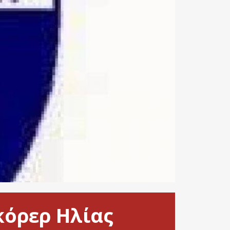
κόρερ Ηλίας