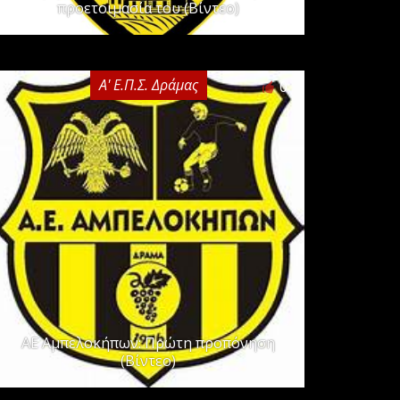
προετοιμασία του (Βίντεο)
Α' Ε.Π.Σ. Δράμας
0
ΑΕ Αμπελοκήπων: Πρώτη προπόνηση
(Βίντεο)