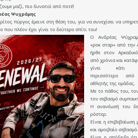
ζουμε μαζί, πιο δυνατοί από ποτέ!
ρέας Ψυχράμης
τρίτος πύργος έμεινε στη θέση του, για να συνεχίσει να υπηρετ
ο που πλέον έχει γίνει το δεύτερο σπίτι του!
Ο Ανδρέας Ψύχραμ
«ροκ σταρ» από την 
ήρθε στον Αρκαδικ
από χρόνια και κατάφ
γίνει κάτι 
περισσότερο από
αθλητής της ομάδας.
Με το πάθος του, τον
τον σεβασμό συμπαικτ
Η ανανέωσή του δε
ρόστερ.
Είναι η επιβεβαίωση 
και αμοιβαίο σεβασμό.
Είναι η απόδειξη ότ