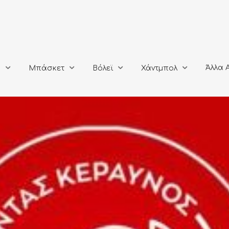
Άλλα Αθλή
Μπάσκετ
Βόλεϊ
Χάντμπολ
Άλλα 
ο
Μπάσκετ
Βόλεϊ
Χάντμπολ