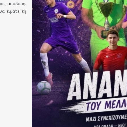
σας απόδοση.
να τιμάτε τη