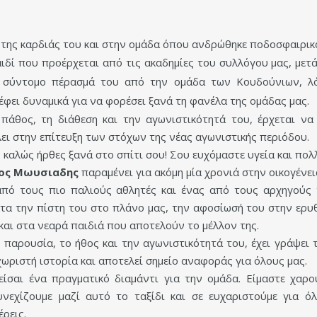
της καρδιάς του και στην ομάδα όπου ανδρώθηκε ποδοσφαιρικ
ιδί που προέρχεται από τις ακαδημίες του συλλόγου μας, μετ
ο σύντομο πέρασμά του από την ομάδα των Κουδούνιων, λ
έφει δυναμικά για να φορέσει ξανά τη φανέλα της ομάδας μας.
πάθος, τη διάθεση και την αγωνιστικότητά του, έρχεται να
ει στην επίτευξη των στόχων της νέας αγωνιστικής περιόδου.
 καλώς ήρθες ξανά στο σπίτι σου! Σου ευχόμαστε υγεία και πολ
ος Μωυσιαδης
παραμένει για ακόμη μία χρονιά στην οικογένει
πό τους πιο παλιούς αθλητές και ένας από τους αρχηγούς τ
τα την πίστη του στο πλάνο μας, την αφοσίωσή του στην ερυ
και στα νεαρά παιδιά που αποτελούν το μέλλον της.
 παρουσία, το ήθος και την αγωνιστικότητά του, έχει γράψει τ
χωριστή ιστορία και αποτελεί σημείο αναφοράς για όλους μας.
είσαι ένα πραγματικό διαμάντι για την ομάδα. Είμαστε χαρο
νεχίζουμε μαζί αυτό το ταξίδι και σε ευχαριστούμε για ό
ρεις.