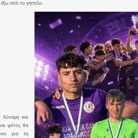
 έξω από το γήπεδο.
, δύναμη και
και φέτος θα
όσο για τη