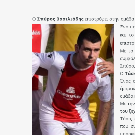
Ο
Σπύρος Βασιλιάδης
επιστρέφει στην ομάδα 
Ένα πα
και τ
επιστρ
Με το 
συμβάλ
Σπύρο,
Ο
Τάσ
Ένας α
έμπρακ
ομάδα 
Με την
του ξε
Τάσο, 
που συ
προσφέ