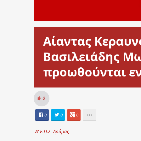
Αίαντας Κεραυν
Βασιλειάδης Μω
προωθούνται ενν
0
0
0
0
Α' Ε.Π.Σ. Δράμας