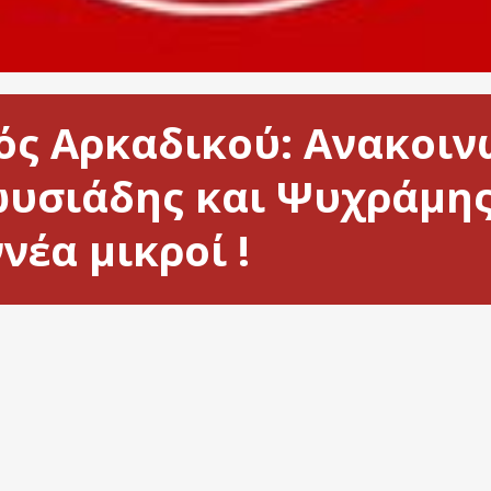
ός Αρκαδικού: Ανακοιν
υσιάδης και Ψυχράμης
έα μικροί !