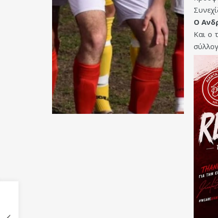
Συνεχί
Ο Ανδ
Και ο 
σύλλογ