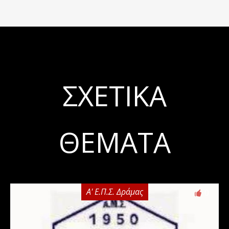
ΣΧΕΤΙΚΆ
ΘΈΜΑΤΑ
Α' Ε.Π.Σ. Δράμας
0