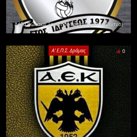
Δόξα Βώλακα: Ξεκίνησε προετοιμασία (Βίντεο)
Α' Ε.Π.Σ. Δράμας
0