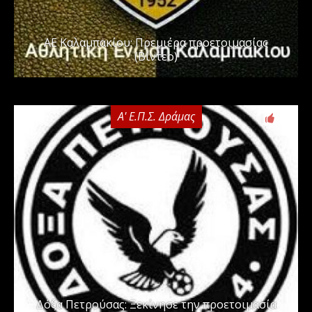
ΑΕ Καλαμπακίου: Πρεμιέρα προετοιμασίας
(Βίντεο)
Α' Ε.Π.Σ. Δράμας
0
Δόξα Πετρούσας: Ξεκίνησε την προετοιμασία