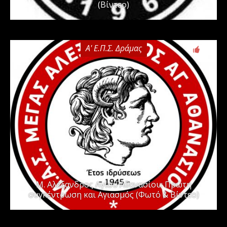
(Βίντεο)
Α' Ε.Π.Σ. Δράμας
0
Μ. Αλέξανδρος Αγίου Αθανασίου: Πρώτη
συγκέντρωση και Αγιασμός (Φωτό & Βίντεο)