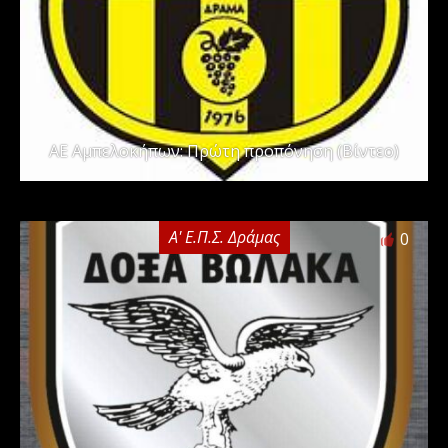
ΑΕ Αμπελοκήπων: Πρώτη προπόνηση (Βίντεο)
Α' Ε.Π.Σ. Δράμας
0