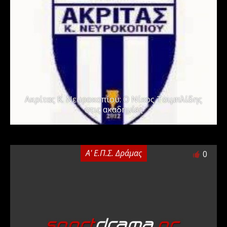
Ακρίτας Κ. Νευροκοπίου: Ο Νίκος Τσιμπλίδης
στις ακαδημίες
Α' Ε.Π.Σ. Δράμας
0