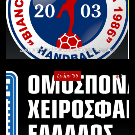
Δράμα ’86: Πρόσθεσε τον Σωτήρη Σαράφη
Δράμα '86
0