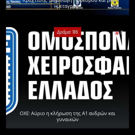
“Κραχτίδης’ με αλλαγή Προέδρου και μια
μεταγραφ
Δράμα '86
0
ΟΧΕ: Αύριο η κλήρωση της Α1 ανδρών και
γυναικών