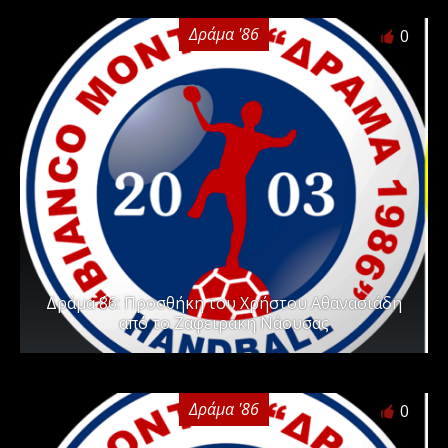
Δράμα '86
0
Δράμα ΄86: Προσθήκη του Χρήστου Αθανασιάδη
από το Ζαφειράκη Νάουσας
Δράμα '86
0