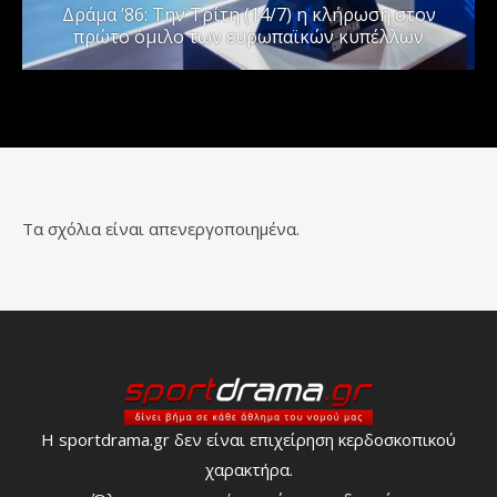
Δράμα ’86: Την Τρίτη (14/7) η κλήρωση στον
πρώτο όμιλο των ευρωπαϊκών κυπέλλων
Τα σχόλια είναι απενεργοποιημένα.
Η sportdrama.gr δεν είναι επιχείρηση κερδοσκοπικού
χαρακτήρα.