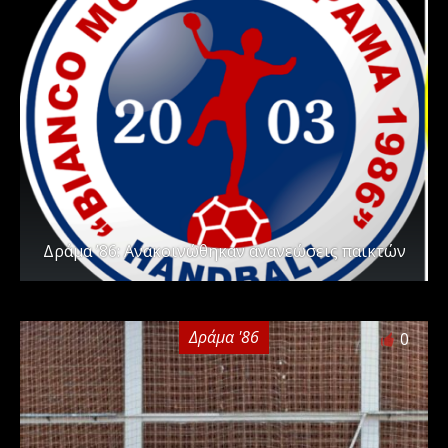
Δράμα ’86: Ανακοινώθηκαν ανανεώσεις παικτών
Δράμα '86
0