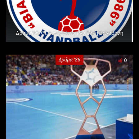
Δράμα ’86: Οι συνεργάτες του Σάκη Βαλαβάνη
Δράμα '86
0