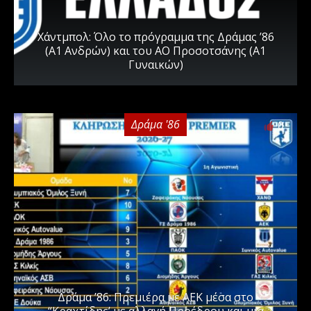
Χάντμπολ: Όλο το πρόγραμμα της Δράμας ’86
(Α1 Ανδρών) και του ΑΟ Προσοτσάνης (Α1
Γυναικών)
Δράμα '86
0
Δράμα ’86: Πρεμιέρα με ΑΕΚ μέσα στο