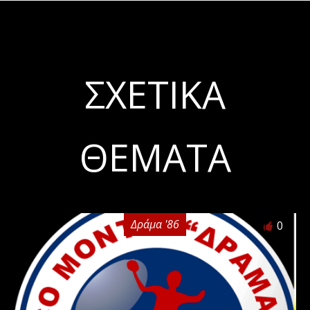
ΣΧΕΤΙΚΆ
ΘΈΜΑΤΑ
Δράμα '86
0