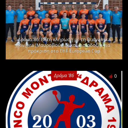
Δράμα ’86: Βατή κλήρωση με τη Budvanska
Rivijera (Μαυροβούνιο) και αισιοδοξία για
πρόκριση στο EHF European Cup
Δράμα '86
0