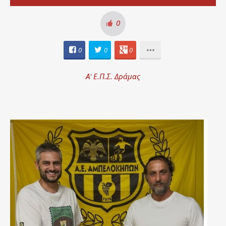
0
0
0
0
Α' Ε.Π.Σ. Δράμας