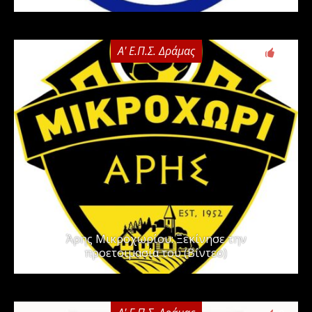
Α' Ε.Π.Σ. Δράμας
0
Άρης Μικροχωρίου: Ξεκίνησε την
προετοιμασία του (Βίντεο)