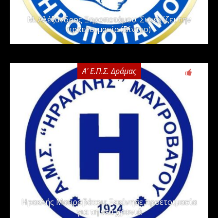
Μ. Αλέξανδρος Ξηροποτάμου: Συνεχίζει την
προετοιμασία (Βίντεο)
Α' Ε.Π.Σ. Δράμας
0
Ηρακλής Μαυροβάτου: Ξεκίνησε προετοιμασία
για τη νέα χρονιά