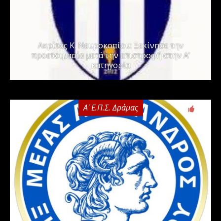
Ακρίτας Κ. Νευροκοπίου: Ξεκίνησε την
προετοιμασία μετά την επιστροφή στην Α’
κατηγορία
Α' Ε.Π.Σ. Δράμας
0