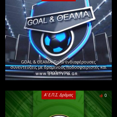
GOAL & ΘΕΑΜΑ: Πολύ ενδιαφέρουσες
συνεντεύξεις με δραμινούς ποδοσφαιριστές και
παράγοντες
Α' Ε.Π.Σ. Δράμας
0