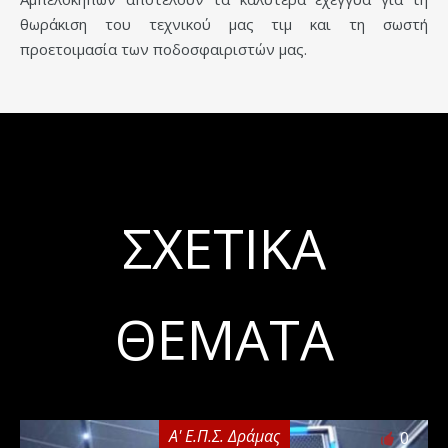
θωράκιση του τεχνικού μας τιμ και τη σωστή
προετοιμασία των ποδοσφαιριστών μας.
ΣΧΕΤΙΚΆ
ΘΈΜΑΤΑ
Α' Ε.Π.Σ. Δράμας
0