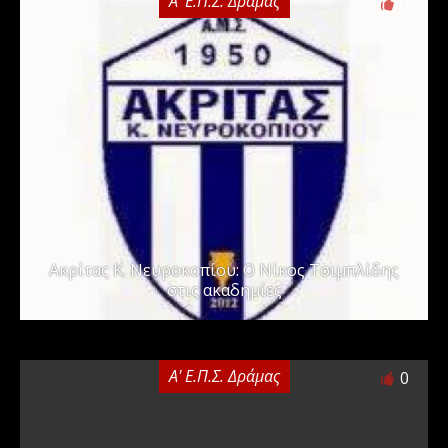
Α' Ε.Π.Σ. Δράμας
0
Ακρίτας Κ. Νευροκοπίου: Ο Νίκος Τσιμπλίδης
στις ακαδημίες
Α' Ε.Π.Σ. Δράμας
0