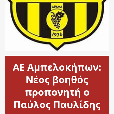
ΑΕ Αμπελοκήπων:
Νέος βοηθός
προπονητή ο
Παύλος Παυλίδης