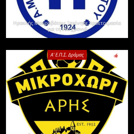
Ηρακλής Μαυροβάτου: Ξεκίνησε προετοιμασία
για τη νέα χρονιά
Α' Ε.Π.Σ. Δράμας
0