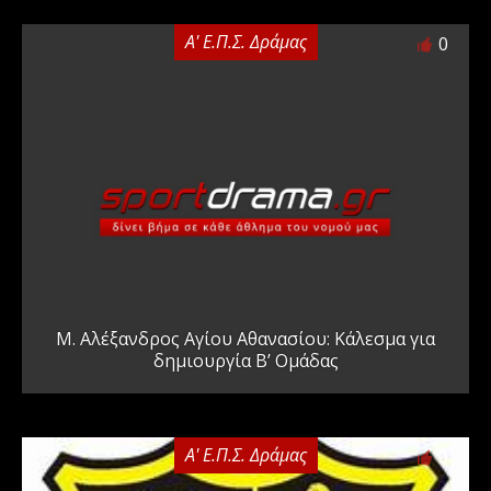
Α' Ε.Π.Σ. Δράμας
0
Μ. Αλέξανδρος Αγίου Αθανασίου: Κάλεσμα για
δημιουργία Β’ Ομάδας
Α' Ε.Π.Σ. Δράμας
0