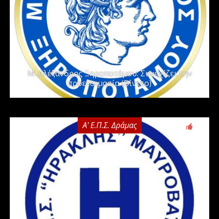
Μ. Αλέξανδρος Ξηροποτάμου: Συνεχίζει την
προετοιμασία (Βίντεο)
Α' Ε.Π.Σ. Δράμας
0