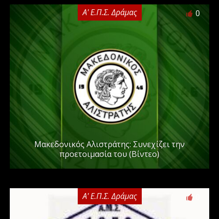
Α' Ε.Π.Σ. Δράμας
0
Μακεδονικός Αλιστράτης: Συνεχίζει την
προετοιμασία του (Βίντεο)
Α' Ε.Π.Σ. Δράμας
0