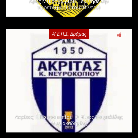
Άρης Μικροχωρίου: Ξεκίνησε την
προετοιμασία του (Βίντεο)
Α' Ε.Π.Σ. Δράμας
0
Ακρίτας Κ. Νευροκοπίου: Ο Νίκος Τσιμπλίδης
στις ακαδημίες