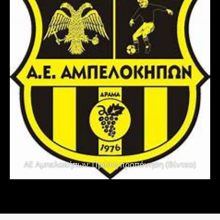
ΑΕ Αμπελοκήπων: Πρώτη προπόνηση (Βίντεο)