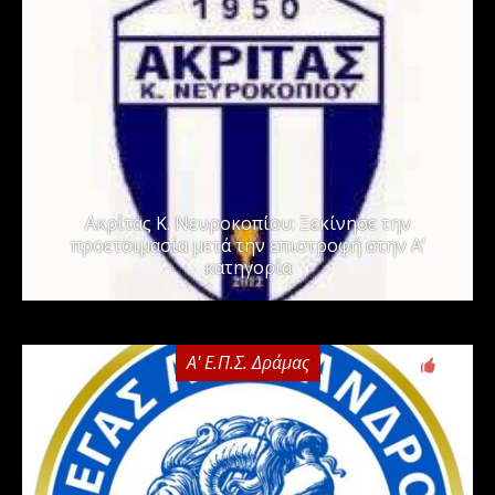
Ακρίτας Κ. Νευροκοπίου: Ξεκίνησε την
προετοιμασία μετά την επιστροφή στην Α’
κατηγορία
Α' Ε.Π.Σ. Δράμας
0