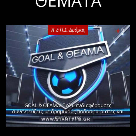
ΘΈΜΑΤΑ
Α' Ε.Π.Σ. Δράμας
0
GOAL & ΘΕΑΜΑ: Πολύ ενδιαφέρουσες
συνεντεύξεις με δραμινούς ποδοσφαιριστές και
παράγοντες