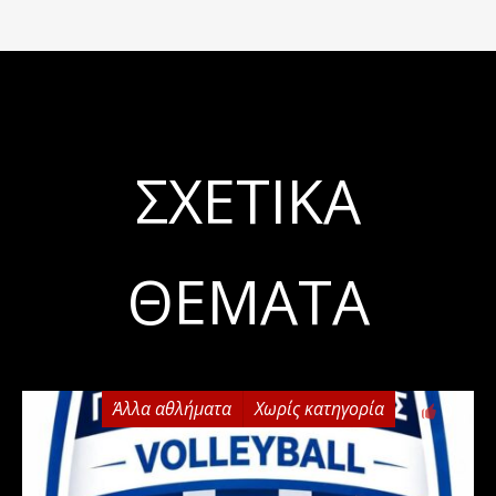
ΣΧΕΤΙΚΆ
ΘΈΜΑΤΑ
Άλλα αθλήματα
Χωρίς κατηγορία
0