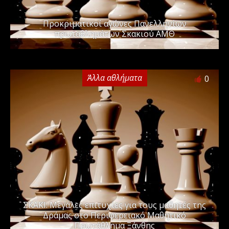
Προκριματικοί αγώνες Πανελληνίων
πρωταθλημάτων Σκακιού ΑΜΘ
Άλλα αθλήματα
0
ΣΚΑΚΙ: Μεγάλες επιτυχίες για τους μαθητές της
Δράμας στο Περιφερειακό Μαθητικό
Πρωτάθλημα Ξάνθης