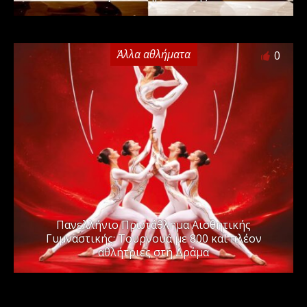
Άλλα αθλήματα
0
Πανελλήνιο Πρωτάθλημα Αισθητικής
Γυμναστικής: Τουρνουά με 800 και πλέον
αθλήτριες στη Δράμα