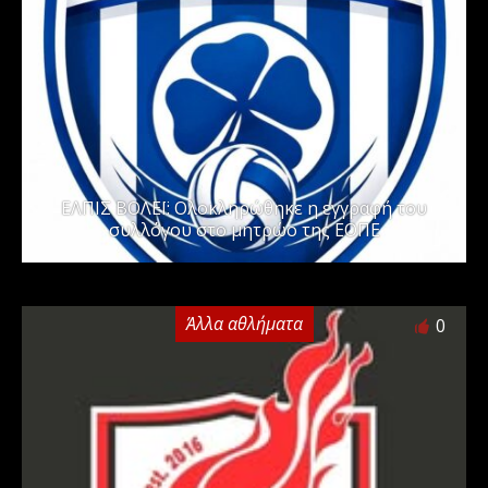
ΕΛΠΙΣ ΒΟΛΕΪ: Ολοκληρώθηκε η εγγραφή του
συλλόγου στο μητρώο της ΕΟΠΕ
Άλλα αθλήματα
0