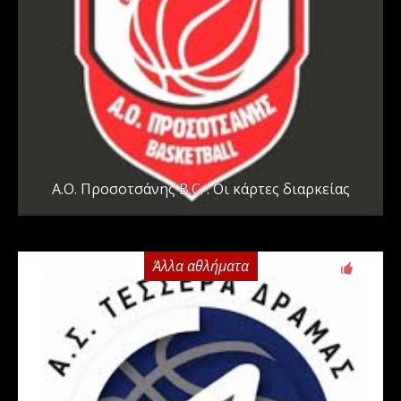
Α.Ο. Προσοτσάνης B.C. : Οι κάρτες διαρκείας
Άλλα αθλήματα
0