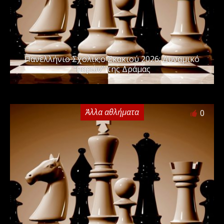
Πανελλήνιo Σχολικ;o Σκακιού 2026: Δυναμικό
“παρών” της Δράμας
Άλλα αθλήματα
0