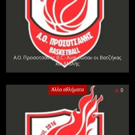
A.O. Προσοτσάνης B.C.: Ανανέωσαν οι Βατζήκας
και Μολής
Άλλα αθλήματα
0