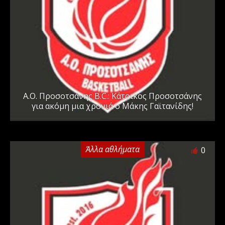
Α.Ο. Προσοτσάνης B.C.: Κάτοικος Προσοτσάνης
για ακόμη μια χρονιά ο Μάκης Γαϊτανίδης!
Άλλα αθλήματα
0