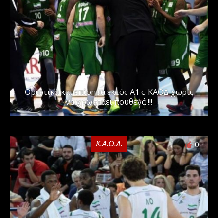
Οριστικά και επίσημα εκτός Α1 ο ΚΑΟΔ χωρίς
να χρωστάει πουθενά !!!
Κ.Α.Ο.Δ.
0