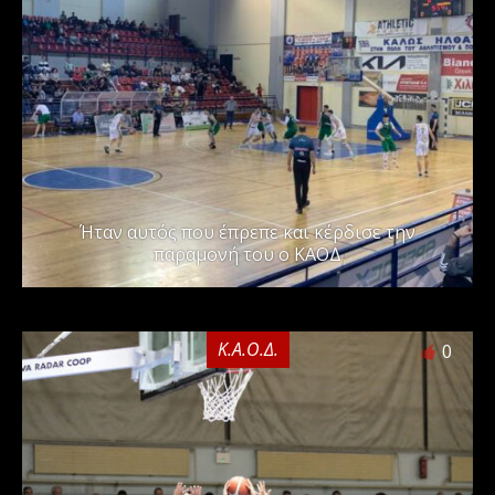
Ήταν αυτός που έπρεπε και κέρδισε την
παραμονή του ο ΚΑΟΔ
Κ.Α.Ο.Δ.
0