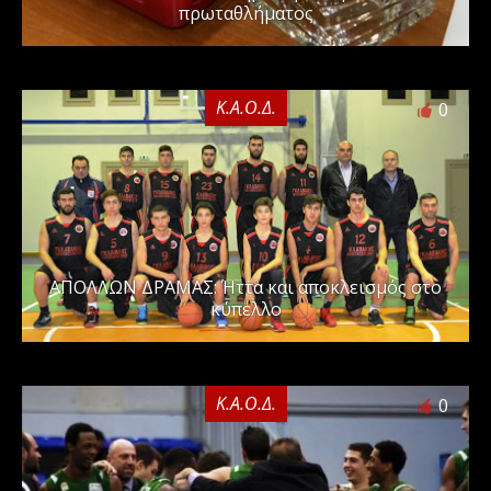
πρωταθλήματος
Κ.Α.Ο.Δ.
0
ΑΠΟΛΛΩΝ ΔΡΑΜΑΣ: Ήττα και αποκλεισμός στο
κύπελλο
Κ.Α.Ο.Δ.
0