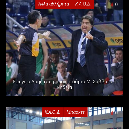
Άλλα αθλήματα
Κ.Α.Ο.Δ.
0
Έφυγε ο Άρης του μπάσκετ αύριο Μ. Σάββατο η
κηδεία
Κ.Α.Ο.Δ.
Μπάσκετ
0