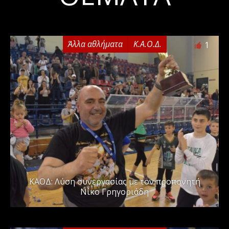
Άλλα αθλήματα
Κ.Α.Ο.Δ.
1
ΚΑΟΔ: Λύση συνεργασίας με τον προπονητή
Νίκο Γρηγοριάδη