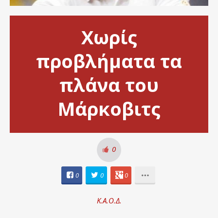
Χωρίς
προβλήματα τα
πλάνα του
Μάρκοβιτς
0
0
0
0
Κ.Α.Ο.Δ.