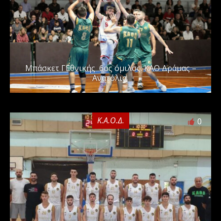
Μπάσκετ Γ΄Εθνικής 6ος όμιλος: ΚΑΟ Δράμας –
Ανατόλια
Κ.Α.Ο.Δ.
0