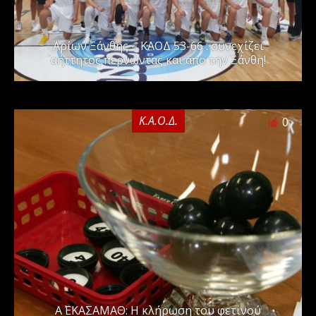
Αρίων Ξάνθης – ΚΑΟΔ 53-66 : συνεχίζει
αήττητος περνώντας και απο την Ξάνθη!
Κ.Α.Ο.Δ.
0
Α΄ ΕΚΑΣΑΜΑΘ: Η κλήρωση του φετινού