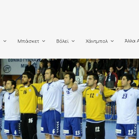
Άλλα Αθλή
Μπάσκετ
Βόλεϊ
Χάντμπολ
Άλλα 
ο
Μπάσκετ
Βόλεϊ
Χάντμπολ