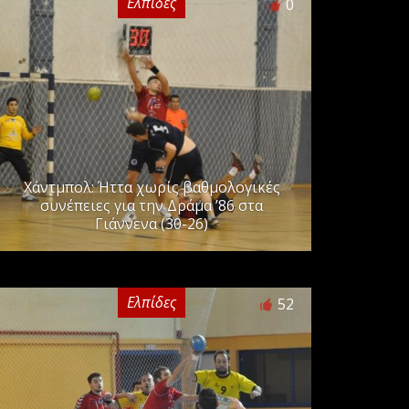
Ελπίδες
0
Χάντμπολ: Ήττα χωρίς βαθμολογικές
συνέπειες για την Δράμα ’86 στα
Γιάννενα (30-26)
Ελπίδες
52