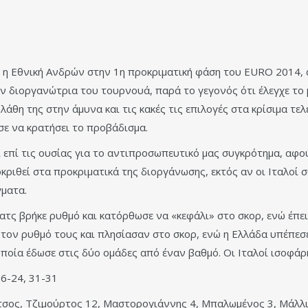
 η Εθνική Ανδρών στην 1η προκριματική φάση του EURO 2014, α
ν διοργανώτρια του τουρνουά, παρά το γεγονός ότι έλεγχε το μα
θη της στην άμυνα και τις κακές τις επιλογές στα κρίσιμα τελ
σε να κρατήσει το προβάδισμα.
 επί τις ουσίας για το αντιπροσωπευτικό μας συγκρότημα, αφού
οκριθεί στα προκριματικά της διοργάνωσης, εκτός αν οι Ιταλοί 
γματα.
τς βρήκε ρυθμό και κατόρθωσε να «κεφάλι» στο σκορ, ενώ έπειτ
ν τον ρυθμό τους και πλησίασαν στο σκορ, ενώ η Ελλάδα υπέπεσ
οποία έδωσε στις δύο ομάδες από έναν βαθμό. Οι Ιταλοί ισοφάρ
 26-24, 31-31
τσος, Τζιμούρτος 12, Μαστορογιάννης 4, Μπαλωμένος 3, Μάλλι