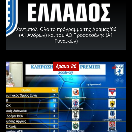
Χάντμπολ: Όλο το πρόγραμμα της Δράμας ’86
(Α1 Ανδρών) και του ΑΟ Προσοτσάνης (Α1
Γυναικών)
Δράμα '86
0