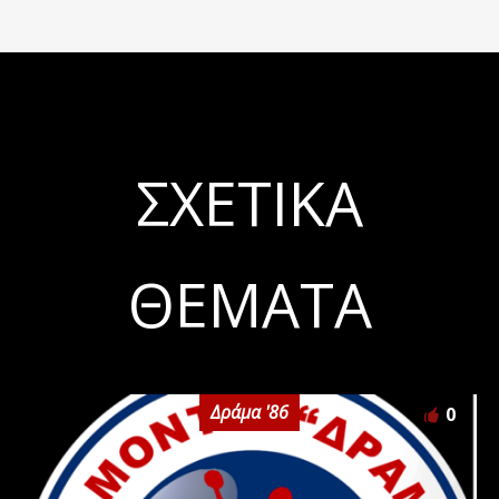
ΣΧΕΤΙΚΆ
ΘΈΜΑΤΑ
Δράμα '86
0