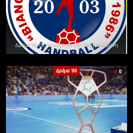
Δράμα ’86: Οι συνεργάτες του Σάκη Βαλαβάνη
Δράμα '86
0