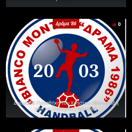
Δράμα '86
0
Δράμα ΄86: Προσθήκη του Χρήστου Αθανασιάδη
από το Ζαφειράκη Νάουσας