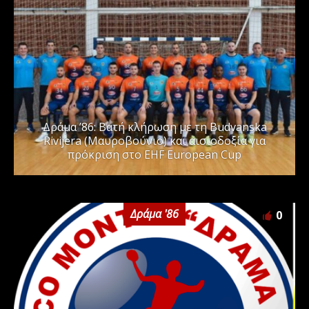
Δράμα ’86: Βατή κλήρωση με τη Budvanska
Rivijera (Μαυροβούνιο) και αισιοδοξία για
πρόκριση στο EHF European Cup
Δράμα '86
0