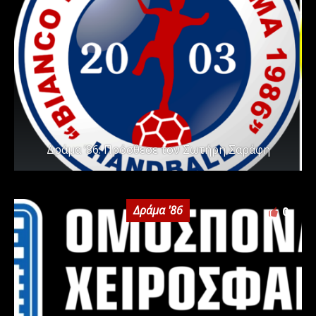
Δράμα ’86: Πρόσθεσε τον Σωτήρη Σαράφη
Δράμα '86
0