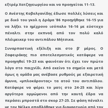
εξτρέμ Χατζηγεωργίου και να προηγείται 11-13.
Ο Ανέστης Κοβολγανίδης έδωσε πολλές λύσεις και
με δικό του γκολ η Δράμα ’86 προηγήθηκε 16-15 για
να λήξει το ημίχρονο ισόπαλο 16-16 με εύστοχο
πέναλτι στην εκπνοή από τον πολύ καλό
πλέιμεικερ του αντιπάλου Μήτσικα.
Συναρπαστική εξέλιξη και στο β’ μέρος. Ο
Ζαφειράκης πιο αποτελεσματικός κατάφερε να
προηγηθεί 19-23 και φαινόταν ότι έχει τον πρώτο
λόγο στο παιχνίδι. Από εκείνο το σημείο και μετά
όμως η ομάδα μας ανέβασε ρυθμούς με εξαιρετική
άμυνα, «μπλοκάροντας» τα ατού του αντιπάλου.
Κατάφερε να φέρει το ματς στο 24-25 και λίγο
αργότερα ορμώμενοι από την καυτή έδρα να
περάσει μπροστά στο σκορ 27-25. Σε φάση πέναλτι
με τον Νέλκο αποβλήθηκε για διαμαρτυρία από τον