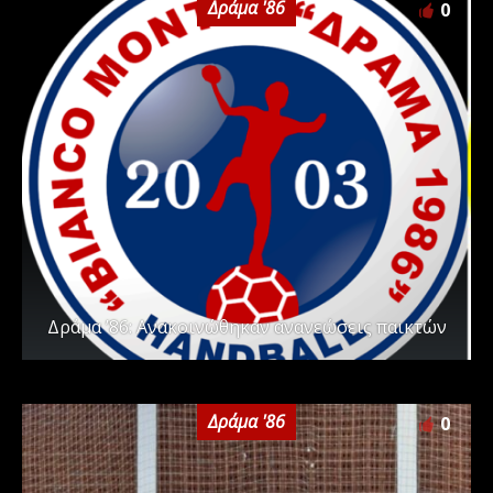
Δράμα '86
0
Δράμα ’86: Ανακοινώθηκαν ανανεώσεις παικτών
Δράμα '86
0