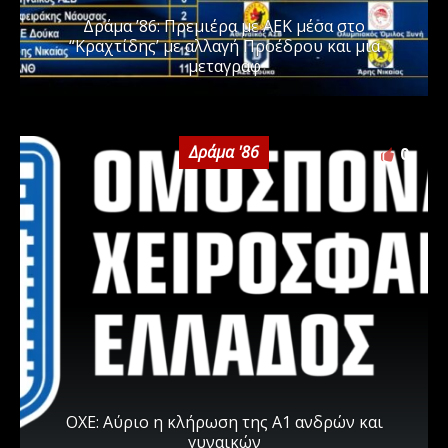
Δράμα ’86: Πρεμιέρα με ΑΕΚ μέσα στο
“Κραχτίδης’ με αλλαγή Προέδρου και μια
μεταγραφ
Δράμα '86
0
ΟΧΕ: Αύριο η κλήρωση της Α1 ανδρών και
γυναικών