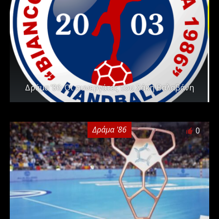
Δράμα ’86: Οι συνεργάτες του Σάκη Βαλαβάνη
Δράμα '86
0