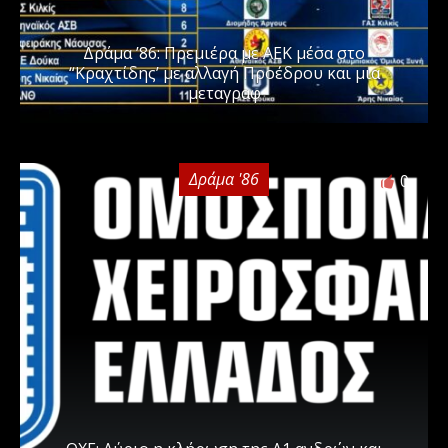
Δράμα ’86: Πρεμιέρα με ΑΕΚ μέσα στο
“Κραχτίδης’ με αλλαγή Προέδρου και μια
μεταγραφ
Δράμα '86
0