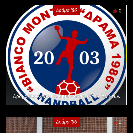
Δράμα '86
0
Δράμα ’86: Ανακοινώθηκαν ανανεώσεις παικτών
Δράμα '86
0