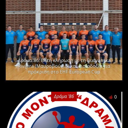
Δράμα ’86: Βατή κλήρωση με τη Budvanska
Rivijera (Μαυροβούνιο) και αισιοδοξία για
πρόκριση στο EHF European Cup
Δράμα '86
0