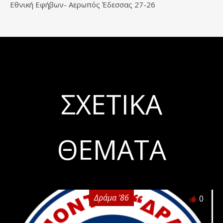
Εθνική Εφήβων- Αερωπός Έδεσσας 27-26
ΣΧΕΤΙΚΆ
ΘΈΜΑΤΑ
Δράμα '86
0