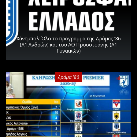
Χάντμπολ: Όλο το πρόγραμμα της Δράμας ’86
(Α1 Ανδρών) και του ΑΟ Προσοτσάνης (Α1
Γυναικών)
Δράμα '86
0