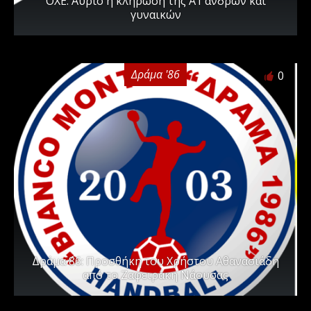
ΟΧΕ: Αύριο η κλήρωση της Α1 ανδρών και
γυναικών
Δράμα '86
0
Δράμα ΄86: Προσθήκη του Χρήστου Αθανασιάδη
από το Ζαφειράκη Νάουσας