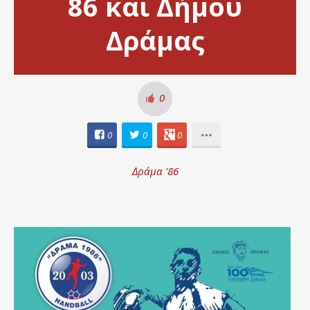
86 και Δήμου
Δράμας
0
0
0
0
Δράμα '86