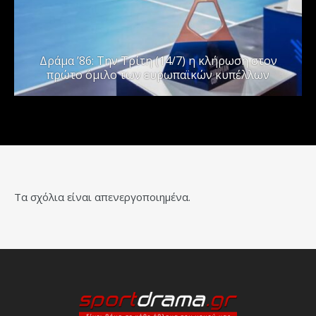
Δράμα ’86: Την Τρίτη (14/7) η κλήρωση στον
πρώτο όμιλο των ευρωπαϊκών κυπέλλων
Τα σχόλια είναι απενεργοποιημένα.