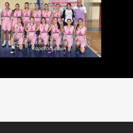
Τιτάνες: Ανανέωση συνεργασίας στις
γυναίκες με τον προπονητή Βαγγέλη
Καρατσομπάνη