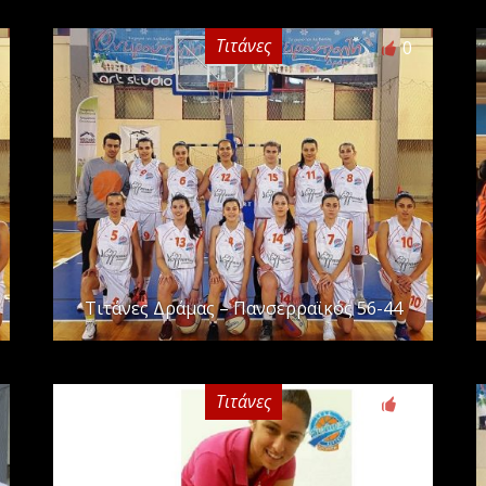
Τιτάνες
0
Τιτάνες Δράμας – Πανσερραϊκός 56-44
Τιτάνες
0