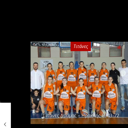
Τιτάνες
1
Τιτάνες Δράμας – Ηρακλής Θ. 43-72