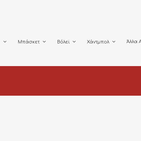
Άλλα Αθλή
Μπάσκετ
Βόλεϊ
Χάντμπολ
Άλλα 
ο
Μπάσκετ
Βόλεϊ
Χάντμπολ