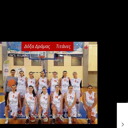
Δόξα Δράμας
Τιτάνες
0
Τιτάνες Δράμας – Άρης Θ. 55-46