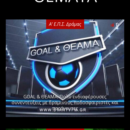
Α' Ε.Π.Σ. Δράμας
0
GOAL & ΘΕΑΜΑ: Πολύ ενδιαφέρουσες
συνεντεύξεις με δραμινούς ποδοσφαιριστές και
παράγοντες