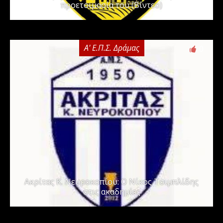
προετοιμασία του (Βίντεο)
Α' Ε.Π.Σ. Δράμας
0
Ακρίτας Κ. Νευροκοπίου: Ο Νίκος Τσιμπλίδης
στις ακαδημίες