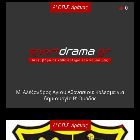
Α' Ε.Π.Σ. Δράμας
0
Μ. Αλέξανδρος Αγίου Αθανασίου: Κάλεσμα για
δημιουργία Β’ Ομάδας
Α' Ε.Π.Σ. Δράμας
0