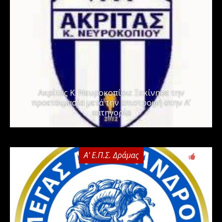
Ακρίτας Κ. Νευροκοπίου: Ξεκίνησε την
προετοιμασία μετά την επιστροφή στην Α’
κατηγορία
Α' Ε.Π.Σ. Δράμας
0