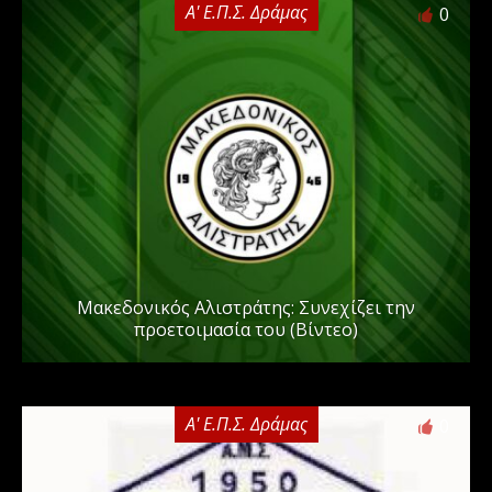
Α' Ε.Π.Σ. Δράμας
0
Μακεδονικός Αλιστράτης: Συνεχίζει την
προετοιμασία του (Βίντεο)
Α' Ε.Π.Σ. Δράμας
0