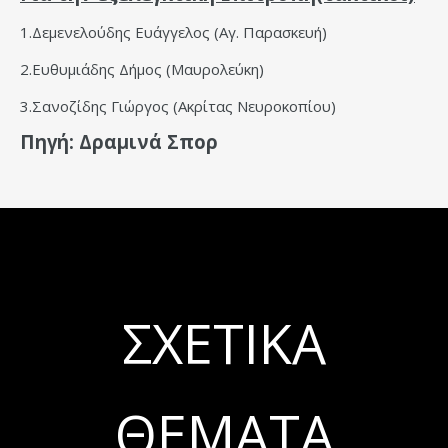
1.Δεμενελούδης Ευάγγελος (Αγ. Παρασκευή)
2.Ευθυμιάδης Δήμος (Μαυρολεύκη)
3.Σανοζίδης Γιώργος (Ακρίτας Νευροκοπίου)
Πηγή: Δραμινά Σπορ
ΣΧΕΤΙΚΆ
ΘΈΜΑΤΑ