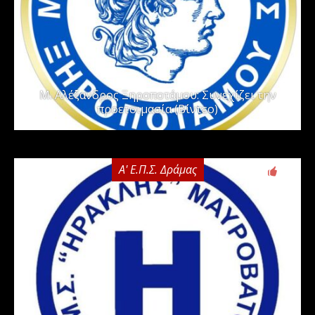
Μ. Αλέξανδρος Ξηροποτάμου: Συνεχίζει την
προετοιμασία (Βίντεο)
Α' Ε.Π.Σ. Δράμας
0