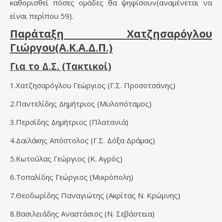
καθορισθεί πόσες ομάδες θα ψηφίσουν(αναμένεται να
είναι περίπου 59).
Παράταξη Χατζησαρόγλου
Γιώργου(Α.Κ.Α.Δ.Π.)
Για το Δ.Σ. (Τακτικοί)
1.Χατζησαρόγλου Γεώργιος (Γ.Σ. Προσοτσάνης)
2.Παντελίδης Δημήτριος (Μυλοπόταμος)
3.Περσίδης Δημήτριος (Πλατανιά)
4.Δαϊλάκης Απόστολος (Γ.Σ. Δόξα Δράμας)
5.Κωτούλας Γεώργιος (Κ. Αγρός)
6.Τοπαλίδης Γεώργιος (Μικρόπολη)
7.Θεοδωρίδης Παναγιώτης (Ακρίτας Ν. Κρώμνης)
8.Βασιλειάδης Αναστάσιος (Ν. Σεβάστεια)