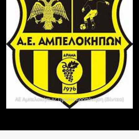
ΑΕ Αμπελοκήπων: Πρώτη προπόνηση (Βίντεο)