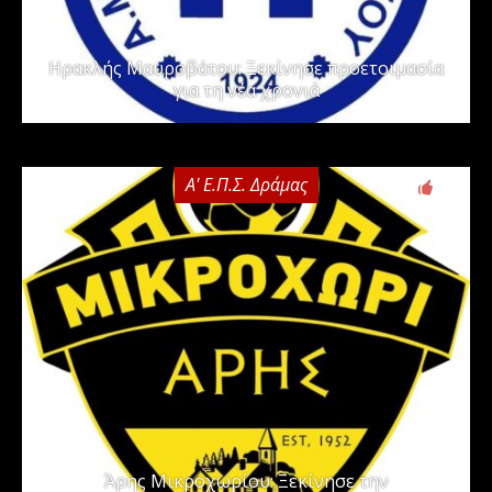
Ηρακλής Μαυροβάτου: Ξεκίνησε προετοιμασία
για τη νέα χρονιά
Α' Ε.Π.Σ. Δράμας
0
Άρης Μικροχωρίου: Ξεκίνησε την