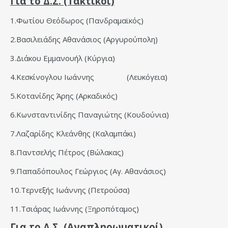
Για το Δ.Σ. (Τακτικοί)
1.Φωτίου Θεόδωρος (Πανδραμαϊκός)
2.Βασιλειάδης Αθανάσιος (Αργυρούπολη)
3.Διάκου Εμμανουήλ (Κύργια)
4.Κεσκίνογλου Ιωάννης (Λευκόγεια)
5.Κοτανίδης Άρης (Αρκαδικός)
6.Κωνσταντινίδης Παναγιώτης (Κουδούνια)
7.Λαζαρίδης Κλεάνθης (Καλαμπάκι)
8.Παντσελής Πέτρος (Βώλακας)
9.Παπαδόπουλος Γεώργιος (Αγ. Αθανάσιος)
10.Τερνεξής Ιωάννης (Πετρούσα)
11.Τσιάρας Ιωάννης (Ξηροπόταμος)
Για το Δ.Σ. (Αναπληρωματικοί)