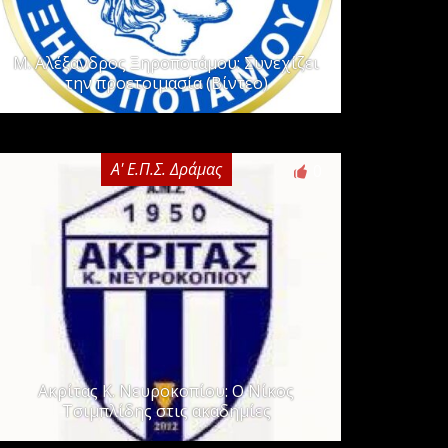
Μ. Αλέξανδρος Ξηροποτάμου: Συνεχίζει
την προετοιμασία (Βίντεο)
Α' Ε.Π.Σ. Δράμας
0
Ακρίτας Κ. Νευροκοπίου: Ο Νίκος
Τσιμπλίδης στις ακαδημίες