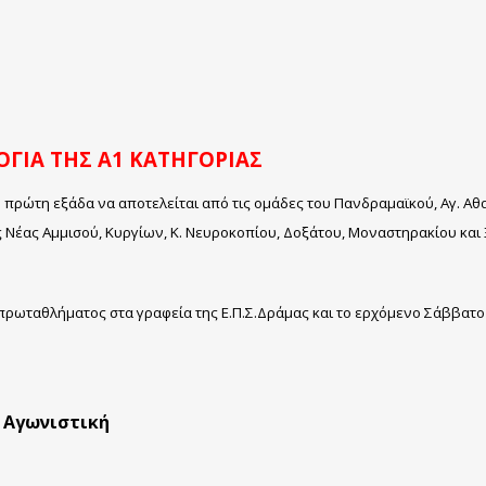
ΓΙΑ ΤΗΣ Α1 ΚΑΤΗΓΟΡΙΑΣ
ην πρώτη εξάδα να αποτελείται από τις ομάδες του Πανδραμαϊκού, Αγ. 
ς Νέας Αμμισού, Κυργίων, Κ. Νευροκοπίου, Δοξάτου, Μοναστηρακίου και
υ πρωταθλήματος στα γραφεία της Ε.Π.Σ.Δράμας και το ερχόμενο Σάββατ
Αγωνιστική