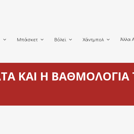
Άλλα Αθλή
Μπάσκετ
Βόλεϊ
Χάντμπολ
Άλλα 
ο
Μπάσκετ
Βόλεϊ
Χάντμπολ
ΤΑ ΚΑΙ Η ΒΑΘΜΟΛΟΓΙΑ 