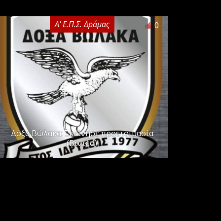
Α' Ε.Π.Σ. Δράμας
0
Δόξα Βώλακα: Ξεκίνησε προετοιμασία
(Βίντεο)