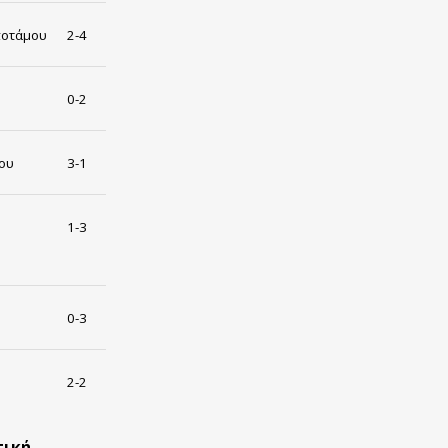
ποτάμου
2-4
0-2
ίου
3-1
1-3
0-3
2-2
τική