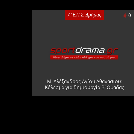
Α' Ε.Π.Σ. Δράμας
0
Μ. Αλέξανδρος Αγίου Αθανασίου:
Κάλεσμα για δημιουργία Β’ Ομάδας