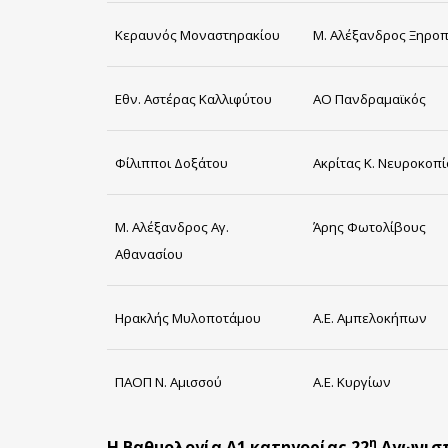
Κεραυνός Μοναστηρακίου
Μ. Αλέξανδρος Ξηρο
Εθν. Αστέρας Καλλιφύτου
ΑΟ Πανδραμαϊκός
Φίλιπποι Δοξάτου
Ακρίτας Κ. Νευροκοπ
Μ. Αλέξανδρος Αγ.
Άρης Φωτολίβους
Αθανασίου
Ηρακλής Μυλοποτάμου
Α.Ε. Αμπελοκήπων
ΠΑΟΠ Ν. Αμισσού
Α.Ε. Κυργίων
η
Η Βαθμολογία Α1 κατηγορίας 22
Αγωνισ