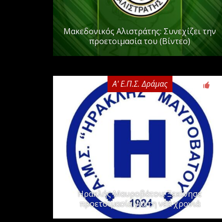
Μακεδονικός Αλιστράτης: Συνεχίζει την
προετοιμασία του (Βίντεο)
Α' Ε.Π.Σ. Δράμας
0
Ηρακλής Μαυροβάτου: Ξεκίνησε
προετοιμασία για τη νέα χρονιά