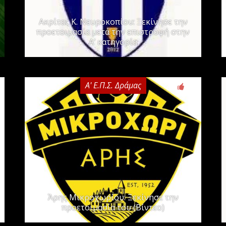
Ακρίτας Κ. Νευροκοπίου: Ξεκίνησε την
προετοιμασία μετά την επιστροφή στην
Α’ κατηγορία
Α' Ε.Π.Σ. Δράμας
0
Άρης Μικροχωρίου: Ξεκίνησε την
προετοιμασία του (Βίντεο)