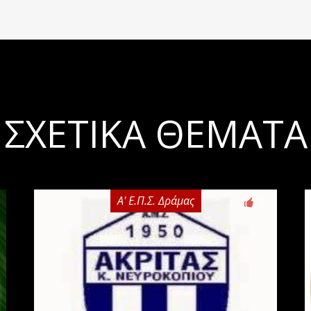
ΣΧΕΤΙΚΆ ΘΈΜΑΤΑ
Α' Ε.Π.Σ. Δράμας
0