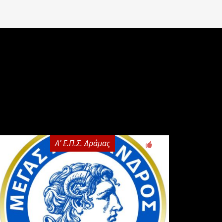
Α' Ε.Π.Σ. Δράμας
0