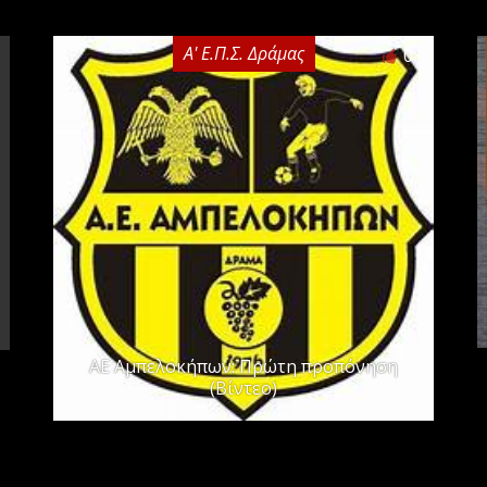
Α' Ε.Π.Σ. Δράμας
0
ΑΕ Αμπελοκήπων: Πρώτη προπόνηση
(Βίντεο)