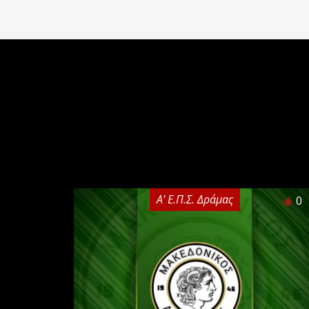
Α' Ε.Π.Σ. Δράμας
0