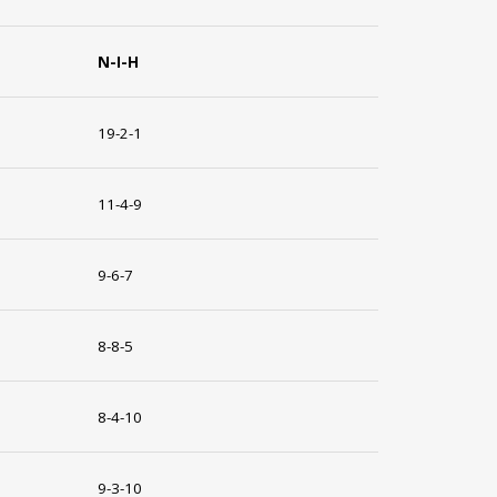
Ν-Ι-Η
19-2-1
11-4-9
9-6-7
8-8-5
8-4-10
9-3-10