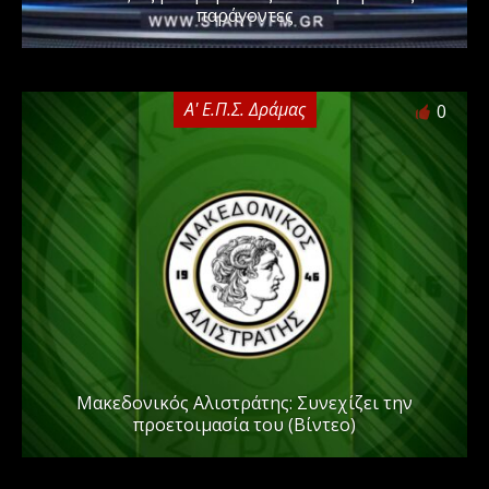
παράγοντες
Α' Ε.Π.Σ. Δράμας
0
Μακεδονικός Αλιστράτης: Συνεχίζει την
προετοιμασία του (Βίντεο)