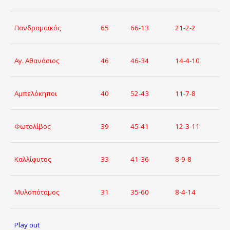
Πανδραμαϊκός
65
66-13
21-2-2
Αγ. Αθανάσιος
46
46-34
14-4-10
Αμπελόκηποι
40
52-43
11-7-8
Φωτολίβος
39
45-41
12-3-11
Καλλίφυτος
33
41-36
8-9-8
Μυλοπόταμος
31
35-60
8-4-14
Play out