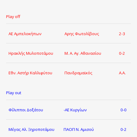
Play off
ΑΕ Αμπελοκήπων
Αρης Φωτολίβους
2-3
Ηρακλής Μυλοποτάμου
Μ. Α. Αγ. Αθανασίου
0-2
Εθν. Αστήρ Καλλιφύτου
Πανδραμαϊκός
Α.Α.
Play out
Φίλιπποι Δοξάτου
-ΑΕ Κυργίων
0-0
Μέγας Αλ. Ξηροποτάμου
ΠΑΟΠ Ν. Αμισού
0-2