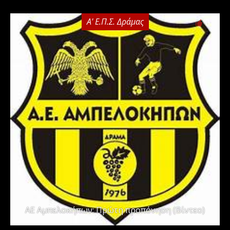
Α' Ε.Π.Σ. Δράμας
0
ΑΕ Αμπελοκήπων: Πρώτη προπόνηση (Βίντεο)