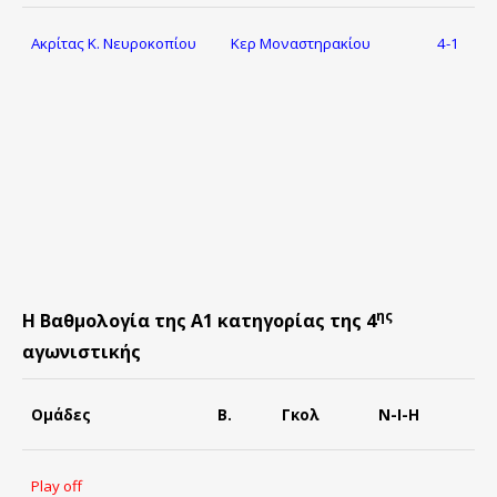
Ακρίτας Κ. Νευροκοπίου
Κερ Μοναστηρακίου
4-1
ης
Η Βαθμολογία της Α1 κατηγορίας της 4
αγωνιστικής
Ομάδες
Β.
Γκολ
Ν-Ι-Η
Play off