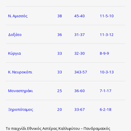
Ν. Αμισσός
38
45-40
11-5-10
Δοξάτο
36
31-37
11-3-12
Κύργια
33
32-30
8-9-9
Κ. Νευροκόπι
33
343-57
10-3-13
Μοναστηράκι
25
36-60
7-1-17
Ξηροπόταμος
20
33-67
6-2-18
Το παιχνίδι Εθνικός Αστέρας Καλλιφύτου – Πανδραμαϊκός