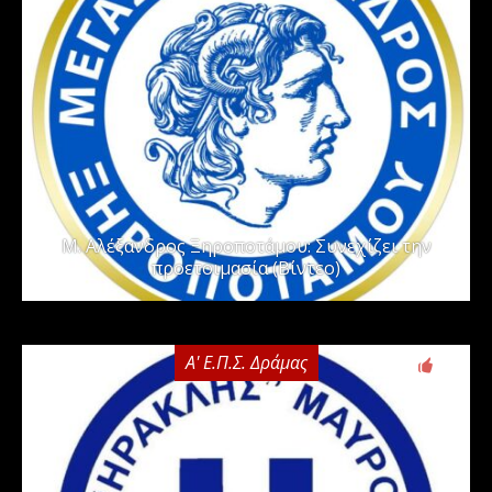
Μ. Αλέξανδρος Ξηροποτάμου: Συνεχίζει την
προετοιμασία (Βίντεο)
Α' Ε.Π.Σ. Δράμας
0