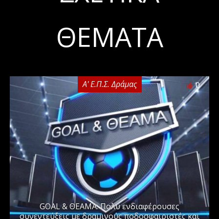
ΘΈΜΑΤΑ
Α' Ε.Π.Σ. Δράμας
0
GOAL & ΘΕΑΜΑ: Πολύ ενδιαφέρουσες
συνεντεύξεις με δραμινούς ποδοσφαιριστές και