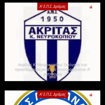
Α' Ε.Π.Σ. Δράμας
0
Ακρίτας Κ. Νευροκοπίου: Ξεκίνησε την
προετοιμασία μετά την επιστροφή στην Α’
κατηγορία
Α' Ε.Π.Σ. Δράμας
0