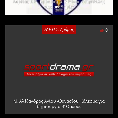
Ακρίτας Κ. Νευροκοπίου: Ο Νίκος Τσιμπλίδης
στις ακαδημίες
Α' Ε.Π.Σ. Δράμας
0
Μ. Αλέξανδρος Αγίου Αθανασίου: Κάλεσμα για
δημιουργία Β’ Ομάδας