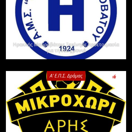
Ηρακλής Μαυροβάτου: Ξεκίνησε προετοιμασία
για τη νέα χρονιά
Α' Ε.Π.Σ. Δράμας
0