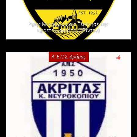
Άρης Μικροχωρίου: Ξεκίνησε την
προετοιμασία του (Βίντεο)
Α' Ε.Π.Σ. Δράμας
0