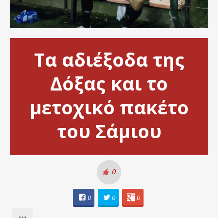
Τα αδιέξοδα της
Δόξας και το
μετοχικό πακέτο
του Σάμιου
0
0
0
0