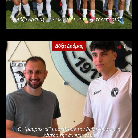
Δόξα Δράμας – ΠΑΟΚ Κ19 1-2: Το φωτορεπορτάζ
Δόξα Δράμας
1
Οι “μαυραετοί” πρόσθεσαν τον Βαϊλεζούδη στο
κέντρο της άμυνας τους