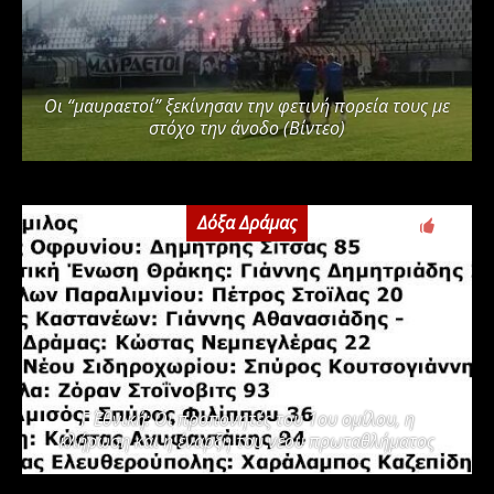
Οι “μαυραετοί” ξεκίνησαν την φετινή πορεία τους με
στόχο την άνοδο (Βίντεο)
Δόξα Δράμας
3
Γ΄ Εθνική: Οι προπονητές του 1ου ομίλου, η
κλήρωση και η έναρξη του νέου πρωταθλήματος