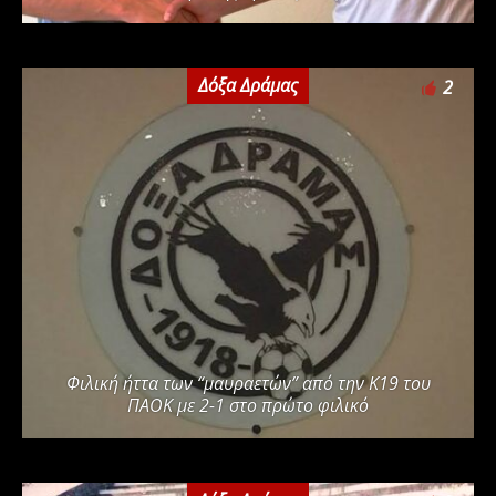
Δόξα Δράμας
2
Φιλική ήττα των “μαυραετών” από την Κ19 του
ΠΑΟΚ με 2-1 στο πρώτο φιλικό