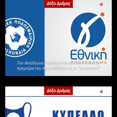
Δόξα Δράμας
1
Τον Απόλλωνα Παραλιμνίου φιλοξενούν στην
πρεμιέρα του πρωταθλήματος οι “μαυραετοί”
Δόξα Δράμας
2