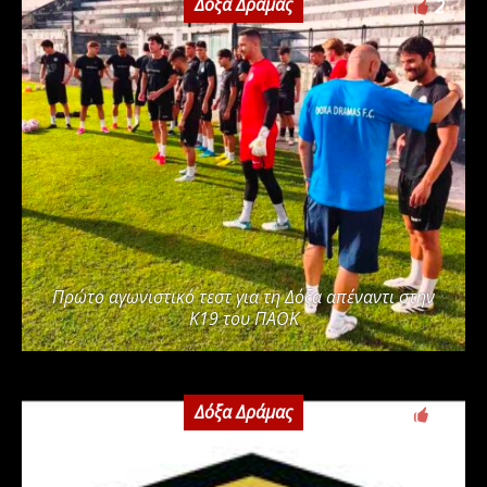
Δόξα Δράμας
2
Πρώτο αγωνιστικό τεστ για τη Δόξα απέναντι στην
Κ19 του ΠΑΟΚ
Δόξα Δράμας
0