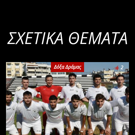
ΣΧΕΤΙΚΆ ΘΈΜΑΤΑ
Δόξα Δράμας
2