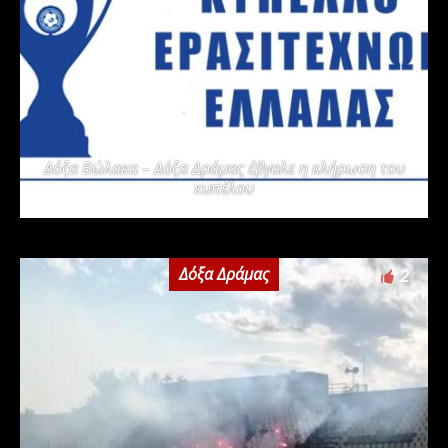
Δόξα Βώλακα – Δόξα Δράμας έβγαλε η κλήρωση του
κυπέλου
Δόξα Δράμας
2