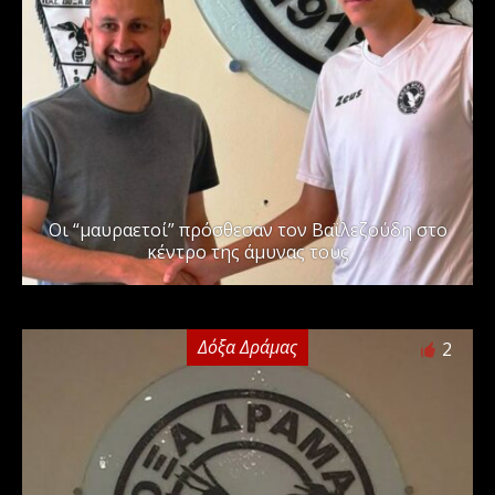
Οι “μαυραετοί” πρόσθεσαν τον Βαϊλεζούδη στο
κέντρο της άμυνας τους
Δόξα Δράμας
2