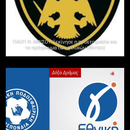
ΠΑΟΠ Ν. ΑΜΙΣΟΥ: Ξεκίνησε η προετοιμασία και
το πρόγραμμα των φιλικών (Βίντεο)
Δόξα Δράμας
1