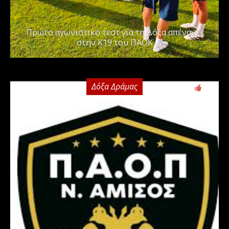
Πρώτο αγωνιστικό τεστ για τη Δόξα απέναντι
στην Κ19 του ΠΑΟΚ
Δόξα Δράμας
0