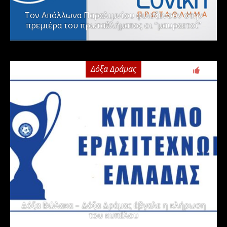
Τον Απόλλωνα Παραλιμνίου φιλοξενούν στην
πρεμιέρα του πρωταθλήματος οι “μαυραετοί”
Δόξα Δράμας
2
Δόξα Βώλακα – Δόξα Δράμας έβγαλε η κλήρωση
του κυπέλου