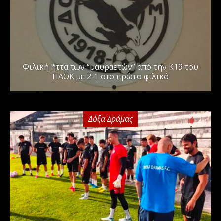
Φιλική ήττα των “μαυραετών” από την Κ19 του
ΠΑΟΚ με 2-1 στο πρώτο φιλικό
Δόξα Δράμας
2