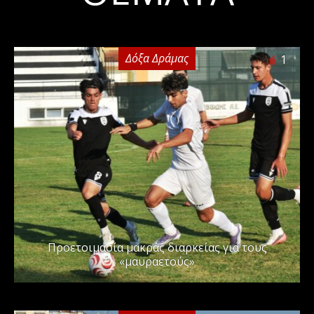
Δόξα Δράμας
1
Προετοιμασία μακράς διαρκείας για τους
«μαυραετούς»