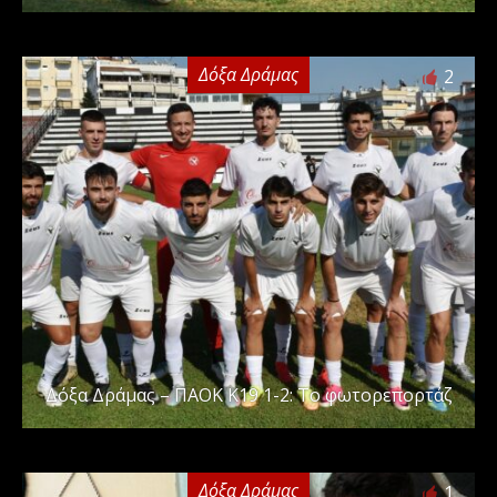
Δόξα Δράμας
2
Δόξα Δράμας – ΠΑΟΚ Κ19 1-2: Το φωτορεπορτάζ
Δόξα Δράμας
1