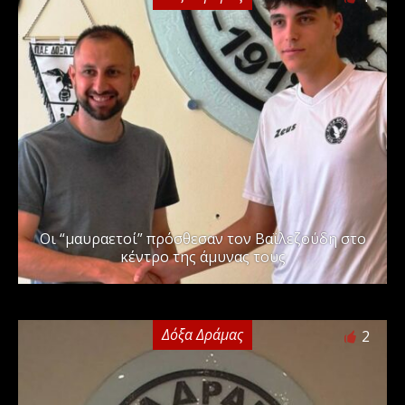
Οι “μαυραετοί” πρόσθεσαν τον Βαϊλεζούδη στο
κέντρο της άμυνας τους
Δόξα Δράμας
2