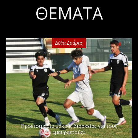
ΘΈΜΑΤΑ
Δόξα Δράμας
1
Προετοιμασία μακράς διαρκείας για τους
«μαυραετούς»