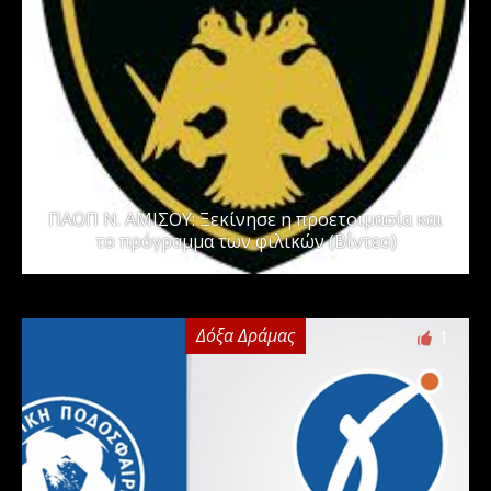
ΠΑΟΠ Ν. ΑΜΙΣΟΥ: Ξεκίνησε η προετοιμασία και
το πρόγραμμα των φιλικών (Βίντεο)
Δόξα Δράμας
1