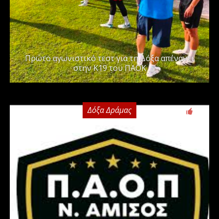
Πρώτο αγωνιστικό τεστ για τη Δόξα απέναντι
στην Κ19 του ΠΑΟΚ
Δόξα Δράμας
0