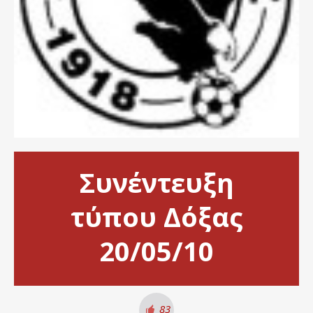
Συνέντευξη
τύπου Δόξας
20/05/10
83