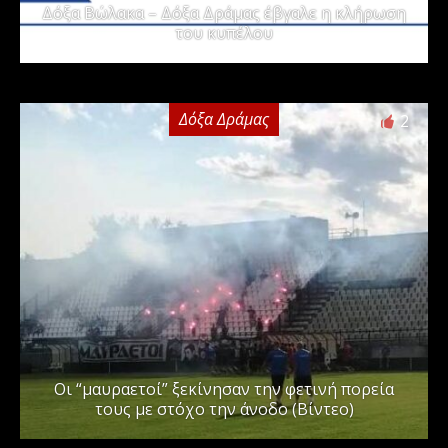
Δόξα Βώλακα – Δόξα Δράμας έβγαλε η κλήρωση
του κυπέλου
Δόξα Δράμας
2
Οι “μαυραετοί” ξεκίνησαν την φετινή πορεία
τους με στόχο την άνοδο (Βίντεο)