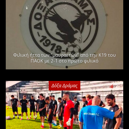
Φιλική ήττα των “μαυραετών” από την Κ19 του
ΠΑΟΚ με 2-1 στο πρώτο φιλικό
Δόξα Δράμας
2