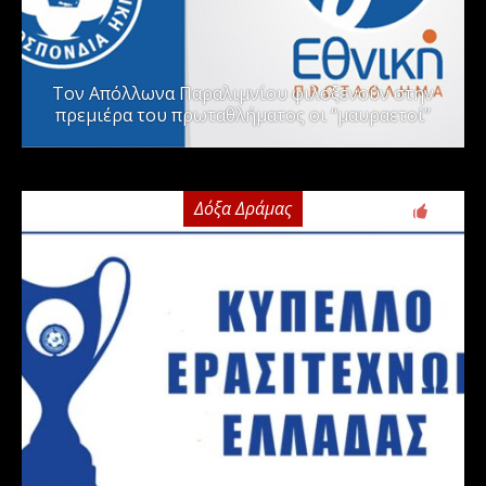
Τον Απόλλωνα Παραλιμνίου φιλοξενούν στην
πρεμιέρα του πρωταθλήματος οι “μαυραετοί”
Δόξα Δράμας
2