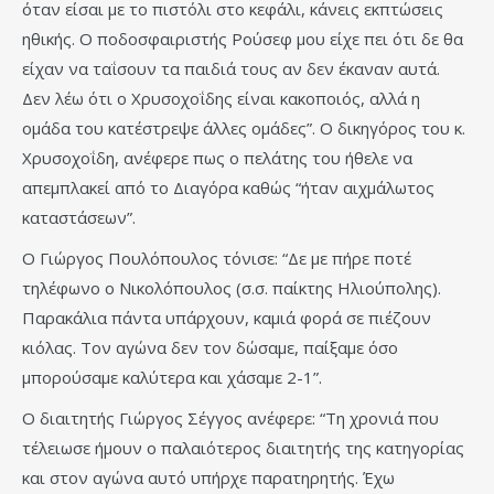
όταν είσαι με το πιστόλι στο κεφάλι, κάνεις εκπτώσεις
ηθικής. Ο ποδοσφαιριστής Ρούσεφ μου είχε πει ότι δε θα
είχαν να ταΐσουν τα παιδιά τους αν δεν έκαναν αυτά.
Δεν λέω ότι ο Χρυσοχοΐδης είναι κακοποιός, αλλά η
ομάδα του κατέστρεψε άλλες ομάδες”. Ο δικηγόρος του κ.
Χρυσοχοΐδη, ανέφερε πως ο πελάτης του ήθελε να
απεμπλακεί από το Διαγόρα καθώς “ήταν αιχμάλωτος
καταστάσεων”.
Ο Γιώργος Πουλόπουλος τόνισε: “Δε με πήρε ποτέ
τηλέφωνο ο Νικολόπουλος (σ.σ. παίκτης Ηλιούπολης).
Παρακάλια πάντα υπάρχουν, καμιά φορά σε πιέζουν
κιόλας. Τον αγώνα δεν τον δώσαμε, παίξαμε όσο
μπορούσαμε καλύτερα και χάσαμε 2-1”.
Ο διαιτητής Γιώργος Σέγγος ανέφερε: “Τη χρονιά που
τέλειωσε ήμουν ο παλαιότερος διαιτητής της κατηγορίας
και στον αγώνα αυτό υπήρχε παρατηρητής. Έχω