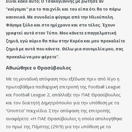
είναι κακό αυτό; Ο Τσακογιάννης με ρώτησε αν
“καίγομαι” για το παιχνίδι και του είπα ότι θα το πάρω
κανονικά. Με συνοδεία φύγαμε από την Ηλιούπολη.
Φάγαμε ξύλο και στο ημίχρονο και στο τέλος. Έχουν
γραφτεί αυτά στον Τύπο. Μου κάνετε επαγγελματική
ζημιά, εγώ αύριο θα πάω στην Κορέα και μου προκαλείτε
ζημιά με αυτά που κάνετε. Θέλω μια συνομιλία μου, σας
προκαλώ να μου φέρετε”.
Αθωώθηκε ο Θρασύβουλος
Με τη μοναδική απόφαση που εξέδωσε πριν από λίγο η
πρωτοβάθμια πειθαρχική επιτροπή της Football League
και Football League 2, απάλλαξε την ΠΑΕ Θρασύβουλος
και τον διαιτητή Δημητρόπουλο για την υπόθεση με τα
“ύποπτα” παιχνίδια. Στην απόφαση της επιτροπής
αναφέρετε: «Η ΠΑΕ Θρασύβουλος η οποία απολογήθηκε
το πρωί της Πέμπτης (29/9) για την υπόθεση με τα