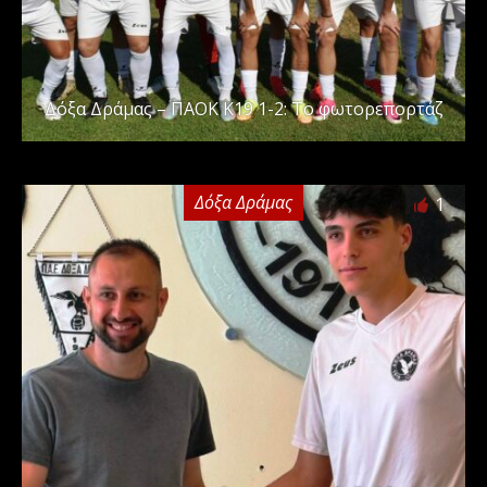
Δόξα Δράμας – ΠΑΟΚ Κ19 1-2: Το φωτορεπορτάζ
Δόξα Δράμας
1