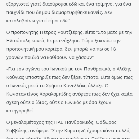
εξοργιστεί γιατί διασύρομαι εδώ και ένα τρίμηνο, για ένα
παιχνίδι που δε μου διαμαρτυρήθηκε κανείς. Δεν
καταλαβαίνω γιατί είμαι εδώ”.
Ο προπονητής Πέτρος Ρουτζιέρης, είπε: “Στο ματς με την
Ηλιούπολη κανείς δε με ενόχλησε. Τώρα ξεκινάω την
προπονητική μου καριέρα, δεν μπορώ να πω σε 18
χρονών παιδιά να καθίσουν να χάσουν”.
-Για τον αγώνα του Ιωνικού με τον Πανθρακικό, ο Αλέξης
Κούγιας υποστήριξε πως δεν ξέρει τίποτα. Είπε όμως πως
ο Ιωνικός μετά το Χρήστο Κανελλάκη άλλαξε. Ο
Κωνσταντίνος Χαραλαμπίδης ανέφερε πως δεν έχει καμία
σχέση ούτε ο ίδιος, ούτε ο Ιωνικός με όσα έχουν
κατηγορηθεί.
Ο μεγαλομέτοχος της ΠΑΕ Πανθρακικός, Θόδωρος
Σαββάκης, ανέφερε: “Στην Κομοτηνή έχουμε κάνει πολλά,
όπως το γήπεδο. Άδικα μας εμπλέκουν. Παίζουν χρήματα