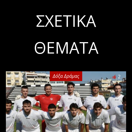
ΣΧΕΤΙΚΆ
ΘΈΜΑΤΑ
Δόξα Δράμας
2