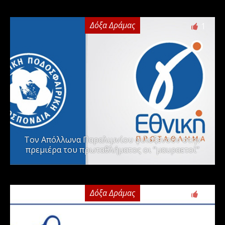
Δόξα Δράμας
1
Τον Απόλλωνα Παραλιμνίου φιλοξενούν στην
πρεμιέρα του πρωταθλήματος οι “μαυραετοί”
Δόξα Δράμας
2