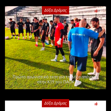
Δόξα Δράμας
2
Πρώτο αγωνιστικό τεστ για τη Δόξα απέναντι
στην Κ19 του ΠΑΟΚ
Δόξα Δράμας
0