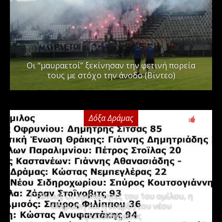
Οι “μαυραετοί” ξεκίνησαν την φετινή πορεία
τους με στόχο την άνοδο (Βίντεο)
Δόξα Δράμας
3
Γ΄ Εθνική: Οι προπονητές του 1ου ομίλου, η
κλήρωση και η έναρξη του νέου
πρωταθλήματος