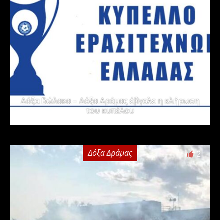
Δόξα Βώλακα – Δόξα Δράμας έβγαλε η κλήρωση
του κυπέλου
Δόξα Δράμας
2