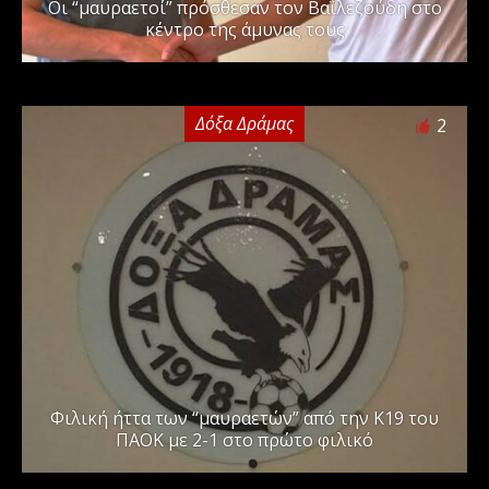
Οι “μαυραετοί” πρόσθεσαν τον Βαϊλεζούδη στο
κέντρο της άμυνας τους
Δόξα Δράμας
2
Φιλική ήττα των “μαυραετών” από την Κ19 του
ΠΑΟΚ με 2-1 στο πρώτο φιλικό