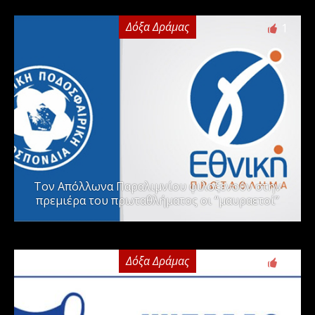
Δόξα Δράμας
1
Τον Απόλλωνα Παραλιμνίου φιλοξενούν στην
πρεμιέρα του πρωταθλήματος οι “μαυραετοί”
Δόξα Δράμας
2