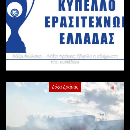
Δόξα Βώλακα – Δόξα Δράμας έβγαλε η κλήρωση
του κυπέλου
Δόξα Δράμας
2