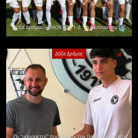
Δόξα Δράμας – ΠΑΟΚ Κ19 1-2: Το φωτορεπορτάζ
Δόξα Δράμας
1
Οι “μαυραετοί” πρόσθεσαν τον Βαϊλεζούδη στο