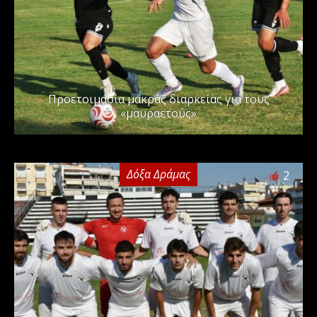
Προετοιμασία μακράς διαρκείας για τους
«μαυραετούς»
Δόξα Δράμας
2