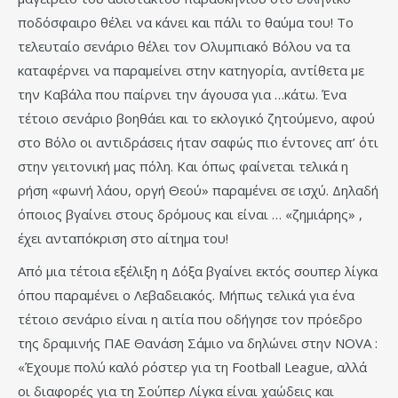
ποδόσφαιρο θέλει να κάνει και πάλι το θαύμα του! Το
τελευταίο σενάριο θέλει τον Ολυμπιακό Βόλου να τα
καταφέρνει να παραμείνει στην κατηγορία, αντίθετα με
την Καβάλα που παίρνει την άγουσα για …κάτω. Ένα
τέτοιο σενάριο βοηθάει και το εκλογικό ζητούμενο, αφού
στο Βόλο οι αντιδράσεις ήταν σαφώς πιο έντονες απ’ ότι
στην γειτονική μας πόλη. Και όπως φαίνεται τελικά η
ρήση «φωνή λάου, οργή Θεού» παραμένει σε ισχύ. Δηλαδή
όποιος βγαίνει στους δρόμους και είναι … «ζημιάρης» ,
έχει ανταπόκριση στο αίτημα του!
Από μια τέτοια εξέλιξη η Δόξα βγαίνει εκτός σουπερ λίγκα
όπου παραμένει ο Λεβαδειακός. Μήπως τελικά για ένα
τέτοιο σενάριο είναι η αιτία που οδήγησε τον πρόεδρο
της δραμινής ΠΑΕ Θανάση Σάμιο να δηλώνει στην ΝΟVΑ :
«Έχουμε πολύ καλό ρόστερ για τη Football League, αλλά
οι διαφορές για τη Σούπερ Λίγκα είναι χαώδεις και