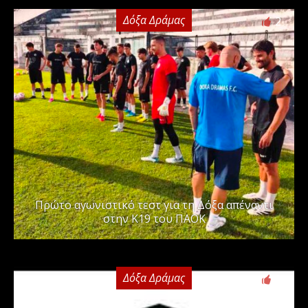
Δόξα Δράμας
2
Πρώτο αγωνιστικό τεστ για τη Δόξα απέναντι
στην Κ19 του ΠΑΟΚ
Δόξα Δράμας
0