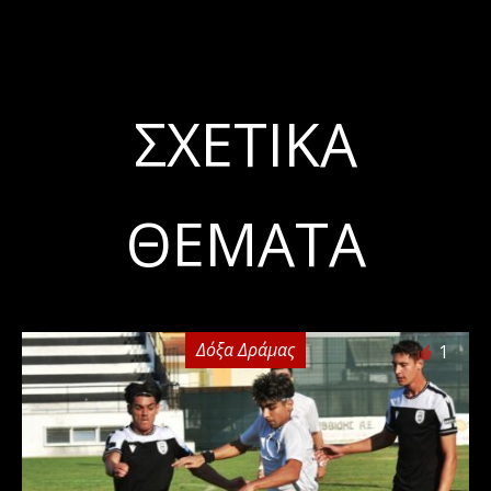
ΣΧΕΤΙΚΆ
ΘΈΜΑΤΑ
Δόξα Δράμας
1