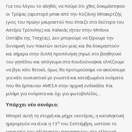
Για του λόγου το αληθές να πούμε ότι χθες δοκιμάστηκαν
οι Τρίψας (αριστερό μπακ από την Κοζάνη) Μπακιρτζής
(γιος του πρώην μαυραετού που έπαιζε στα δεύτερα του
Αστέρα Τρίπολης) και Χαλκιάς (ήταν στην Μπάνικ
Οστάβα της Τσεχίας). Δεν μπορούμε να ξέρουμε την
δυναμική των παικτών αυτών μιας και θα δοκιμαστούν
και σήμερα στην διπλή προπόνηση (πρωί στο βοηθητικό
του γηπέδου και απόγευμα στα Κουδούνια)και ελπίζουμε
να βγει κάτι θετικό, όμως θα προτιμούσαμε να ακούσουμε
για κάτι ουσιαστικό με γνωστά και καταξιωμένα ονόματα
που θα έμπαιναν ΑΜΕΣΑ στην αρχική ενδεκάδα. Και
μιλάμε για ονόματα και όχι για φωτοβολίδες…
Υπάρχει νέο σενάριο;
Μπορεί αυτή τη στιγμή και μέχρι νεοτέρας, η καταληκτική
η
ημερομηνία να είναι η 13
του Σεπτέμβρη, ωστόσο το
μαγειρείο του αδίστακτου παρασκηνίου στο ελληνικό