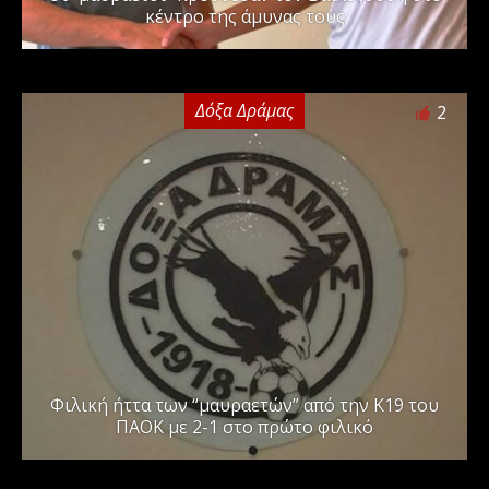
κέντρο της άμυνας τους
Δόξα Δράμας
2
Φιλική ήττα των “μαυραετών” από την Κ19 του
ΠΑΟΚ με 2-1 στο πρώτο φιλικό