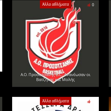
Άλλα αθλήματα
0
A.O. Προσοτσάνης B.C.: Ανανέωσαν οι
Βατζήκας και Μολής
Άλλα αθλήματα
0