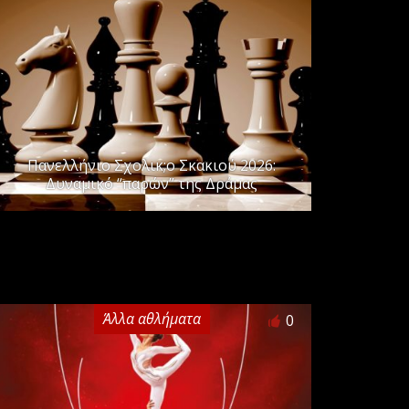
Πανελλήνιo Σχολικ;o Σκακιού 2026:
Δυναμικό “παρών” της Δράμας
Άλλα αθλήματα
0