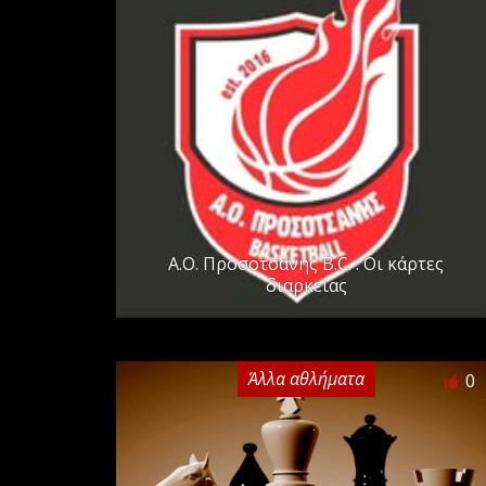
Α.Ο. Προσοτσάνης B.C. : Οι κάρτες
διαρκείας
Άλλα αθλήματα
0