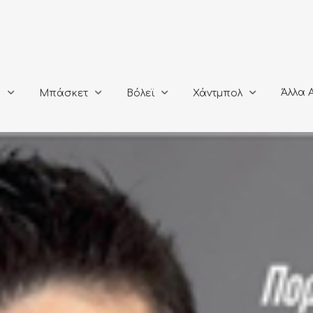
Άλλα Αθλή
Μπάσκετ
Βόλεϊ
Χάντμπολ
Άλλα 
ο
Μπάσκετ
Βόλεϊ
Χάντμπολ