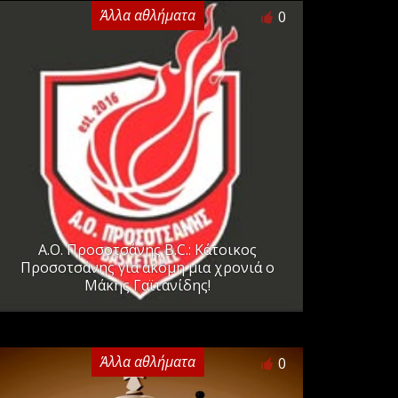
Άλλα αθλήματα
0
Α.Ο. Προσοτσάνης B.C.: Κάτοικος
Προσοτσάνης για ακόμη μια χρονιά ο
Μάκης Γαϊτανίδης!
Άλλα αθλήματα
0