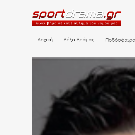
Αρχική
Δόξα Δράμας
Ποδόσφαιρο
Αρχική
Δόξα Δράμας
Ποδόσφαιρ