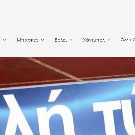
Άλλα Αθλή
Μπάσκετ
Βόλεϊ
Χάντμπολ
Άλλα 
ο
Μπάσκετ
Βόλεϊ
Χάντμπολ