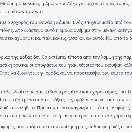
Μπάμπη Νικολαΐδη, η Δράμα και Δόξα γνώριζαν στιγμές χαράς π
ι τα πέτρινα χρόνια.
ισε ο ερχομός του Θανάση Σάμιου. Ενός επιχειρηματία από τον
όλης. Στο διάστημα αυτό η ομάδα ανέβηκε στην μεγάλη κατηγορί
α στεναχωρηθεί και πάλι κανείς. Όσο και αν αυτό, έξω από τα
ορίας της Δόξας δεν θα εκπέμπει τίποτα από την λάμψη της πα
κτική του και οι αποφάσεις του ήταν τέτοιες που έκρυψαν κάθ
θησε να διοικήσει την ομάδα και να προστατέψει τον εαυτό το
 πολύ ιδιαίτερος όπως ιδιαίτερος ήταν καιο χαρακτήρας του. 
του, τόσο μέσα από τις τάξεις της ομάδας όσο και από τον περ
δική του αλήθεια. Πρέπει να του αναγνωριστεί ότι ήταν φορές
άνω στο προφίλ του. Η αιτία ήταν η υπεροψία που τον χαρακτήρ
αφορές που υπάρχουν στην διοίκηση μιας ποδοσφαιρικής εται