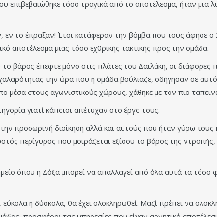
που επιβεβαιώθηκε τόσο τραγικά από το αποτέλεσμα, ήταν μια λ
ν, εν το έπραξαν! Έτσι κατάφεραν την βόμβα που τους άφησε ο
ικό αποτέλεσμα μιας τόσο εχθρικής τακτικής προς την ομάδα.
το βάρος έπεφτε μόνο στις πλάτες του Δαϊλάκη, οι διάφορες 
 χαλαρότητας την ώρα που η ομάδα βούλιαζε, οδήγησαν σε αυτό 
κόπο μέσα στους αγωνιστικούς χώρους, χάθηκε με τον πιο ταπειν
ηγορία γιατί κάποιοι απέτυχαν στο έργο τους.
ην προσωρινή διοίκηση αλλά και αυτούς που ήταν γύρω τους κα
νωστός περίγυρος που μοιράζεται εξίσου το βάρος της ντροπής
ημείο όπου η Δόξα μπορεί να απαλλαγεί από όλα αυτά τα τόσο
 εύκολα ή δύσκολα, θα έχει ολοκληρωθεί. Μαζί πρέπει να ολοκ
ομάδας, προσφέροντας υπηρεσίες που είχαν αρνητικό αποτέλε