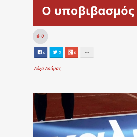
Ο υποβιβασμός τ
0
0
0
0
Δόξα Δράμας