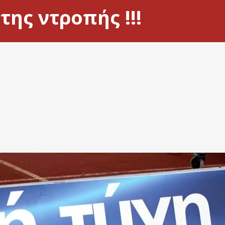
ης ντροπής !!!