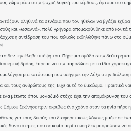
 τους χώρο μέσα στην ψυχρή λογική του κέρδους, έφτασε στο σ
 φαντάζουν αληθινά τα σενάρια που τον ήθελαν να βγάζει έχθρα
ρσούς και «ωσαννά», πολύ γρήγορα απομακρύνθηκε από κοντά 
άρχισε η αντίδραση του που τελικώς εκδηλώθηκε πάνω στο σώμα
»!
α δεν την έλαβε υπόψη του. Πήρε μια ομάδα στην δεύτερη κατη
οικητική δράση, έπρεπε να την παραδώσει με τα ίδια χαρακτηρ
δρομολόγησε μια κατάσταση που οδήγησε την Δόξα στην διάλυση 
 και τους ανθρώπους της. Είχε αυτό το δικαίωμα. Πρακτικά να
σε ένα μέτωπο όπου μοναδικό στόχο έχει την απομάκρυνση του 
 Σάμιου ξεκίνησε πριν ακριβώς ένα χρόνο όταν τα ηνία πήρε η
αθένας για τους δικούς του διαφορετικούς λόγους μπήκε σε ένα
μικές δυνατότητες που σε καμία περίπτωση δεν μπορούσαν να