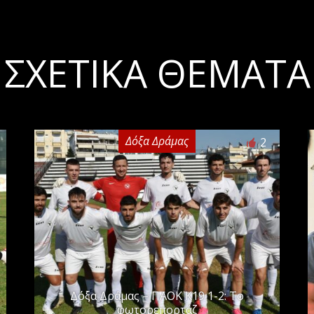
ΣΧΕΤΙΚΆ ΘΈΜΑΤΑ
Δόξα Δράμας
2
Δόξα Δράμας – ΠΑΟΚ Κ19 1-2: Το
φωτορεπορτάζ