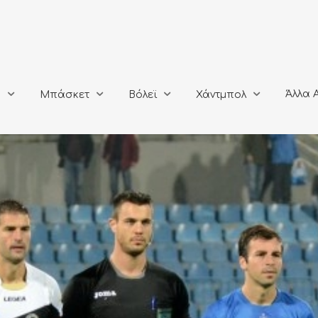
Άλλα Αθλή
Μπάσκετ
Βόλεϊ
Χάντμπολ
Άλλα 
ο
Μπάσκετ
Βόλεϊ
Χάντμπολ