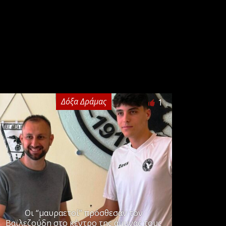
Δόξα Δράμας
1
Οι “μαυραετοί” πρόσθεσαν τον
Βαϊλεζούδη στο κέντρο της άμυνας τους