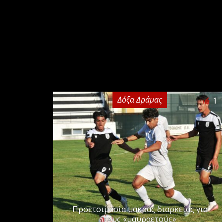
Δόξα Δράμας
1
Προετοιμασία μακράς διαρκείας για
τους «μαυραετούς»