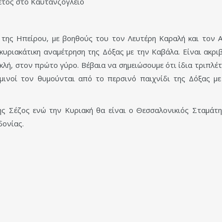
φέτος στο Καυτανζόγλειο
της Ηπείρου, με βοηθούς του τον Λευτέρη Καραλή και τον Αλ
υριακάτικη αναμέτρηση της Δόξας με την Καβάλα. Είναι ακρι
ή, στον πρώτο γύρο. Βέβαια να σημειώσουμε ότι ίδια τριπλέτα 
μινοί τον θυμούνται από το περσινό παιχνίδι της Δόξας μ
ης Σέζος ενώ την Κυριακή θα είναι ο Θεσσαλονικιός Σταμάτη
δονίας.