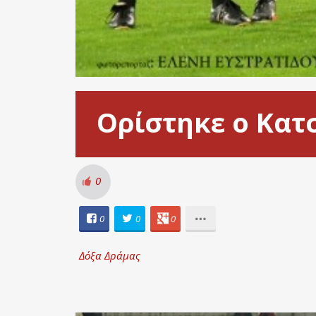
Ορίστηκε ο Κατ
0
0
0
0
Δόξα Δράμας