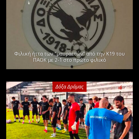
Φιλική ήττα των “μαυραετών” από την Κ19 του
ΠΑΟΚ με 2-1 στο πρώτο φιλικό
Δόξα Δράμας
2