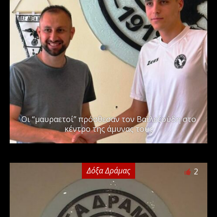
Οι “μαυραετοί” πρόσθεσαν τον Βαϊλεζούδη στο
κέντρο της άμυνας τους
Δόξα Δράμας
2