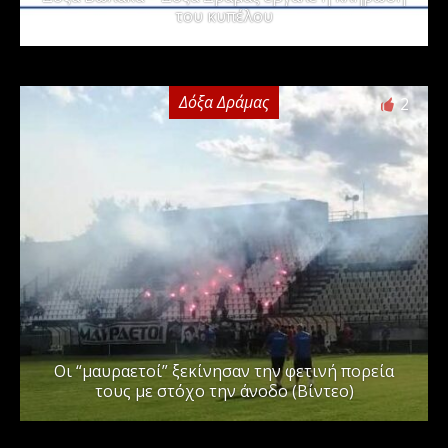
του κυπέλου
Δόξα Δράμας
2
Οι “μαυραετοί” ξεκίνησαν την φετινή πορεία
τους με στόχο την άνοδο (Βίντεο)