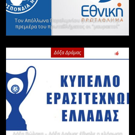
Τον Απόλλωνα Παραλιμνίου φιλοξενούν στην
πρεμιέρα του πρωταθλήματος οι “μαυραετοί”
Δόξα Δράμας
2
Δόξα Βώλακα – Δόξα Δράμας έβγαλε η κλήρωση