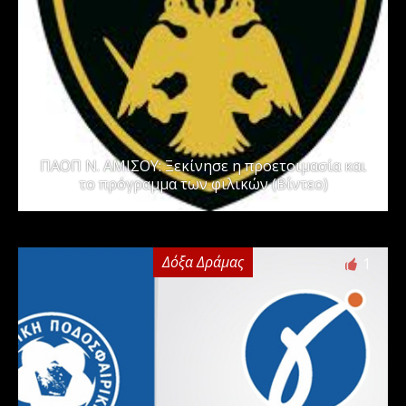
ΠΑΟΠ Ν. ΑΜΙΣΟΥ: Ξεκίνησε η προετοιμασία και
το πρόγραμμα των φιλικών (Βίντεο)
Δόξα Δράμας
1