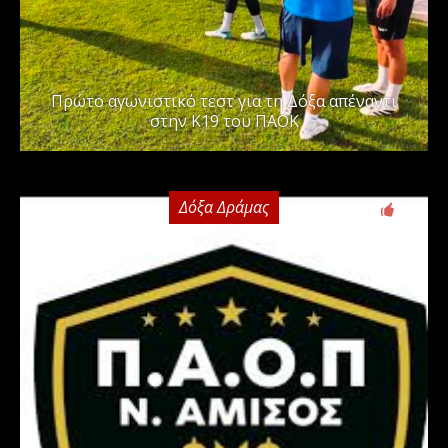
Πρώτο αγωνιστικό τεστ για τη Δόξα απέναντι
στην Κ19 του ΠΑΟΚ
Δόξα Δράμας
0