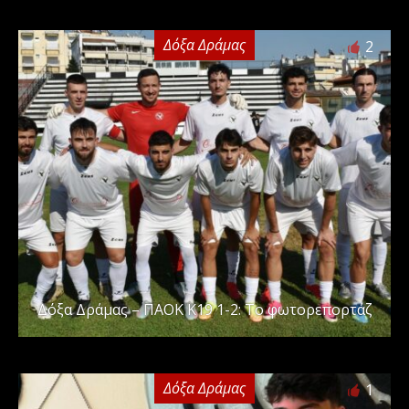
Δόξα Δράμας
2
Δόξα Δράμας – ΠΑΟΚ Κ19 1-2: Το φωτορεπορτάζ
Δόξα Δράμας
1