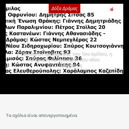
Δόξα Δράμας
3
Γ΄ Εθνική: Οι προπονητές του 1ου ομίλου, η
κλήρωση και η έναρξη του νέου
πρωταθλήματος
Τα σχόλια είναι απενεργοποιημένα.