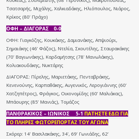
Κουκιάς), Σουλιμιώτης (68’ Γερονίκος), Μακρυπούλιας,
Τσατσαρής, Μιχάλης, Χαλκιαδάκης, Ηλιόπουλος, Νιάρος,
Κρίκος (80’ Πράχο)
ΟΦΗ – ΔΙΑΓΟΡΑΣ 0-0
ΟΦΗ: Γιαγκόζης, Κουκάκης, Δαμιανάκης, Απψιούρι,
Σημαιάκης (46’ Φάζος), Ντελία, Σκουτέλης, Σταυρακάκης
(70’ Βαγιωνάκης), Καρδαμήτσης (78’ Μανωλάκης),
Κολιακουδάκης, Νυκτάρης
ΔΙΑΓΟΡΑΣ: Πίρελης, Μαριετάκης, Πενταβράκης,
Κενενούνης, Καρπαθάκης, Αυγενικός, Λερογιάννης (60’
Χατζηπέτρος), Φράγκος, Οικονομίδης (60’ Μαλιάκας),
Μπάουρης (85’ Μανιάς), Τομάζος
ΠΑΝΘΡΑΚΙΚΟΣ – ΙΩΝΙΚΟΣ 5-1
ΠΑΤΗΣΤΕ ΕΔΩ ΓΙΑ
ΤΟ ΠΛΗΡΕΣ ΦΩΤΟΡΕΠΟΡΤΑΖ ΤΟΥ ΑΓΩΝΑ
Σκόρερ: 14’ Βασιλακάκης, 34’, 69’ Γωνιάδης, 62’