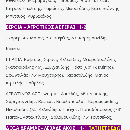
ΕΘΝΙΚΟΣ: Μεϊμαρόγλου, Τσιούμας, Ρούστα, Γκέσι,
Ιατρού, Σαμλίδης, Σαμιώτης, Μωυσιάδης, Κατσιγιάννης,
Μπίτσιος, Κυριακάκος
ΒΕΡΟΙΑ – ΑΓΡΟΤΙΚΟΣ ΑΣΤΕΡΑΣ 1-2
Σκόρερ: 48’ Μάνος, 53’ Βαφέας, 63’ Καραμουκίδης
Κόκκινη: –
ΒΕΡΟΙΑ: Καψίδας, Σιμόνι, Κελεσίδης, Μαυροδουλάκης
(Κατσκαδέλης 46’), Σιμιχανίδης, Τάσο (60’ Τζελέπης),
Σφυντιλάς (76’ Μουχτάρης), Καρασαλίδης, Μάνος,
Κιρτιλής, Σούρλας.
ΑΓΡΟΤΙΚΟΣ ΑΣΤ.: Φοιρός, Αμπελάς, Αθανασιάδης,
Σαριγιαννίδης, Βαφέας, Νικολόπουλος, Καραμουκίδης,
Νικολαΐδης (85’ Κελεκίδης), Σπάχης, Παπαδόπουλος (78’
Παπακωνσταντίνου), Σολομουνίδης (75’ Τσιτσέλος).
ΔΟΞΑ ΔΡΑΜΑΣ– ΛΕΒΑΔΕΙΑΚΟΣ 1-1
ΠΑΤΗΣΤΕ ΕΔΩ