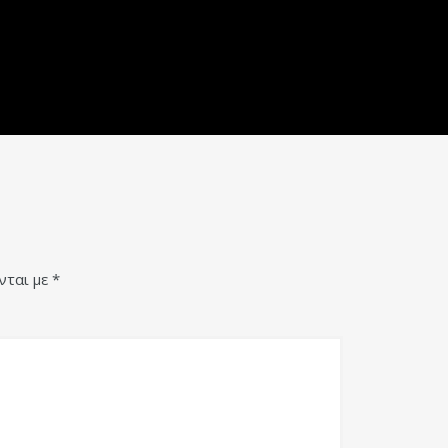
νται με
*