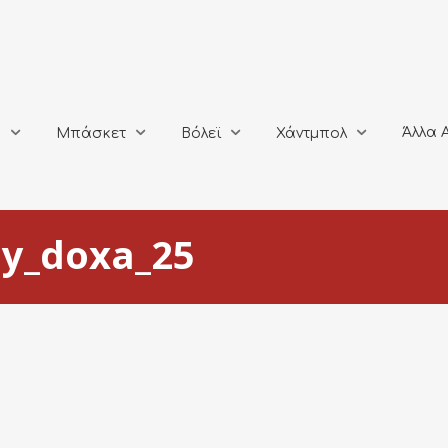
Άλλα Αθλή
Μπάσκετ
Βόλεϊ
Χάντμπολ
Άλλα 
ο
Μπάσκετ
Βόλεϊ
Χάντμπολ
oy_doxa_25