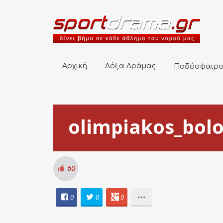
Αρχική
Δόξα Δράμας
Ποδόσφαιρο
Αρχική
Δόξα Δράμας
Ποδόσφαιρ
olimpiakos_bol
60
0
0
0