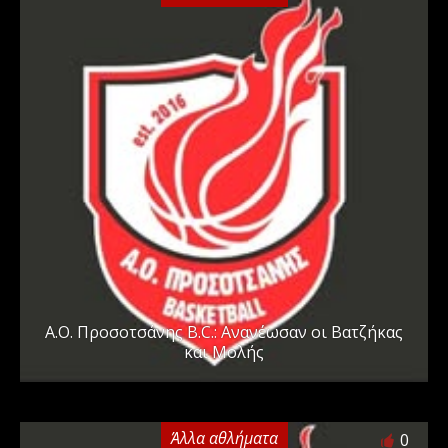
A.O. Προσοτσάνης B.C.: Ανανέωσαν οι Βατζήκας
και Μολής
Άλλα αθλήματα
0