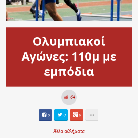
Ολυμπιακοί
Αγώνες: 110μ με
εμπόδια
64
0
0
0
Άλλα αθλήματα