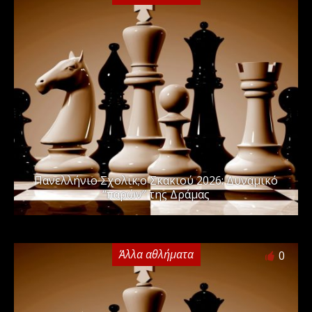
Πανελλήνιo Σχολικ;o Σκακιού 2026: Δυναμικό
“παρών” της Δράμας
Άλλα αθλήματα
0