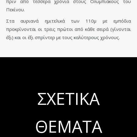
πριν από τέσσερα χρόνια στους Ολυμπιακούς του
Πεκίνου.
Στα αυριανά ημιτελικά των 110μ με εμπόδια
προκρίνονται οι τρεις πρώτοι από κάθε σειρά (γίνονται
έξι) και οι έξι σπρίντερ με τους καλύτερους χρόνους.
ΣΧΕΤΙΚΆ
ΘΈΜΑΤΑ