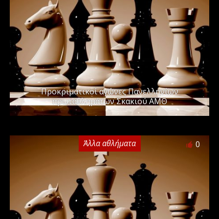
Προκριματικοί αγώνες Πανελληνίων
πρωταθλημάτων Σκακιού ΑΜΘ
Άλλα αθλήματα
0