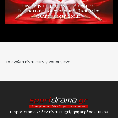
Πανελλήνιο Πρωτάθλημα Αισθητικής
Γυμναστικής: Τουρνουά με 800 και πλέον
αθλήτριες στη Δράμα
Τα σχόλια είναι απενεργοποιημένα.
Η sportdrama.gr δεν είναι επιχείρηση κερδοσκοπικού