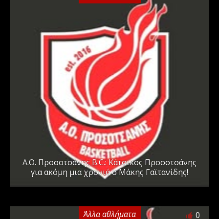
Α.Ο. Προσοτσάνης B.C.: Κάτοικος Προσοτσάνης
για ακόμη μια χρονιά ο Μάκης Γαϊτανίδης!
Άλλα αθλήματα
0