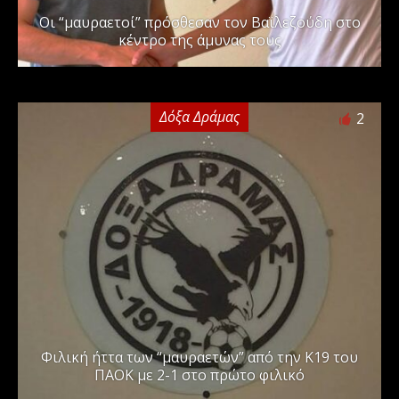
Οι “μαυραετοί” πρόσθεσαν τον Βαϊλεζούδη στο
κέντρο της άμυνας τους
Δόξα Δράμας
2
Φιλική ήττα των “μαυραετών” από την Κ19 του
ΠΑΟΚ με 2-1 στο πρώτο φιλικό