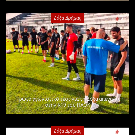
Δόξα Δράμας
2
Πρώτο αγωνιστικό τεστ για τη Δόξα απέναντι
στην Κ19 του ΠΑΟΚ
Δόξα Δράμας
0