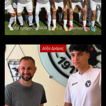
Δόξα Δράμας – ΠΑΟΚ Κ19 1-2: Το φωτορεπορτάζ
Δόξα Δράμας
1