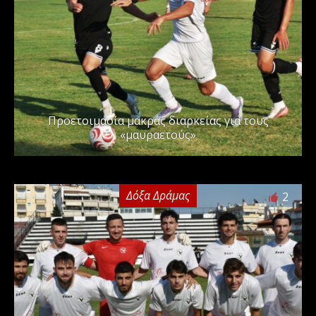
Προετοιμασία μακράς διαρκείας για τους
«μαυραετούς»
Δόξα Δράμας
2