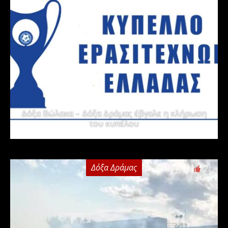
Δόξα Βώλακα – Δόξα Δράμας έβγαλε η κλήρωση
του κυπέλου
Δόξα Δράμας
2