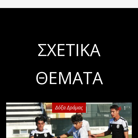
ΣΧΕΤΙΚΆ
ΘΈΜΑΤΑ
Δόξα Δράμας
1