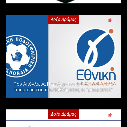
Δόξα Δράμας
1
Τον Απόλλωνα Παραλιμνίου φιλοξενούν στην
πρεμιέρα του πρωταθλήματος οι “μαυραετοί”
Δόξα Δράμας
2