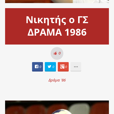
Νικητής ο ΓΣ
ΔΡΑΜΑ 1986
0
0
0
0
Δράμα '86