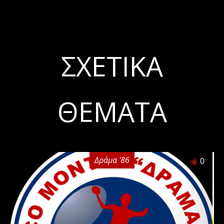
ΣΧΕΤΙΚΆ
ΘΈΜΑΤΑ
Δράμα '86
0