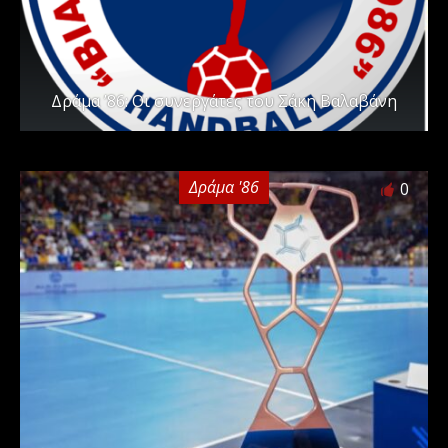
Δράμα ’86: Οι συνεργάτες του Σάκη Βαλαβάνη
Δράμα '86
0