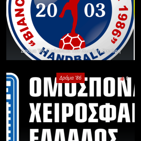
Δράμα ’86: Πρόσθεσε τον Σωτήρη Σαράφη
Δράμα '86
0