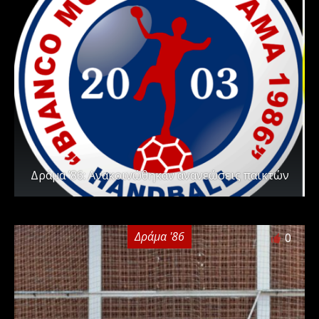
Δράμα ’86: Ανακοινώθηκαν ανανεώσεις παικτών
Δράμα '86
0