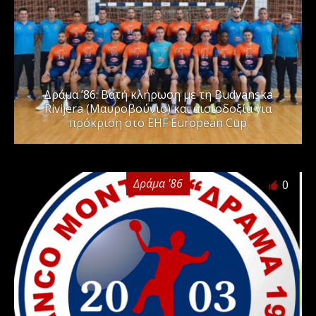
Δράμα ’86: Βατή κλήρωση με τη Budvanska
Rivijera (Μαυροβούνιο) και αισιοδοξία για
πρόκριση στο EHF European Cup
Δράμα '86
0