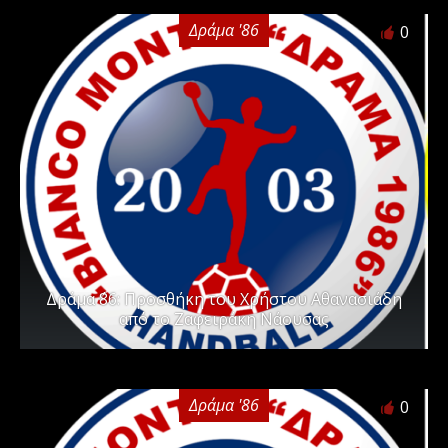
Δράμα '86
0
Δράμα ΄86: Προσθήκη του Χρήστου Αθανασιάδη
από το Ζαφειράκη Νάουσας
Δράμα '86
0