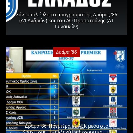
Χάντμπολ: Όλο το πρόγραμμα της Δράμας ’86
(Α1 Ανδρών) και του ΑΟ Προσοτσάνης (Α1
Γυναικών)
Δράμα '86
0
Δράμα ’86: Πρεμιέρα με ΑΕΚ μέσα στο
“Κραχτίδης’ με αλλαγή Προέδρου και μια