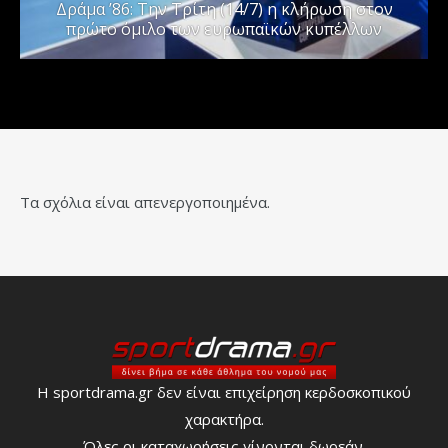
Δράμα ’86: Την Τρίτη (14/7) η κλήρωση στον
πρώτο όμιλο των ευρωπαϊκών κυπέλλων
Τα σχόλια είναι απενεργοποιημένα.
Η sportdrama.gr δεν είναι επιχείρηση κερδοσκοπικού
χαρακτήρα.
Όλες οι καταχωρήσεις γίνονται δωρεάν.