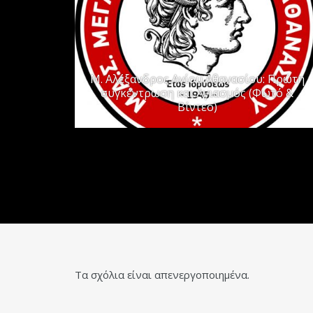
Μ. Αλέξανδρος Αγίου Αθανασίου: Πρώτη
συγκέντρωση και Αγιασμός (Φωτό &
Βίντεο)
Τα σχόλια είναι απενεργοποιημένα.