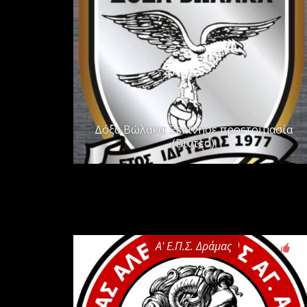
Δόξα Βώλακα: Ξεκίνησε προετοιμασία
(Βίντεο)
Α' Ε.Π.Σ. Δράμας
0