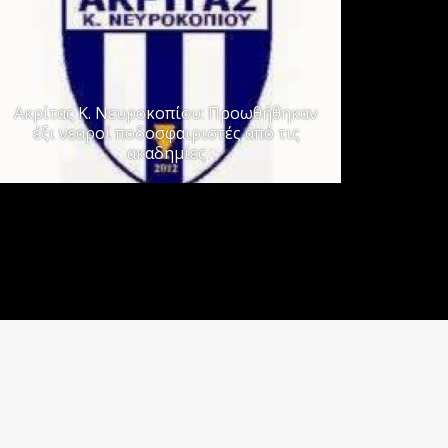
Ακρίτας Κ. Νευροκοπίου: Προωθήθηκαν
έξι νεαροί ποδοσφαιριστές από τις
ακαδημίες