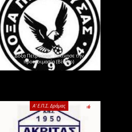
Δόξα Πετρούσας: Ξεκίνησε την
προετοιμασία (Βίντεο)
Α' Ε.Π.Σ. Δράμας
0