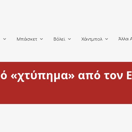
Άλλα Αθλή
Μπάσκετ
Βόλεϊ
Χάντμπολ
Άλλα 
ο
Μπάσκετ
Βόλεϊ
Χάντμπολ
ό «χτύπημα» από τον Ε