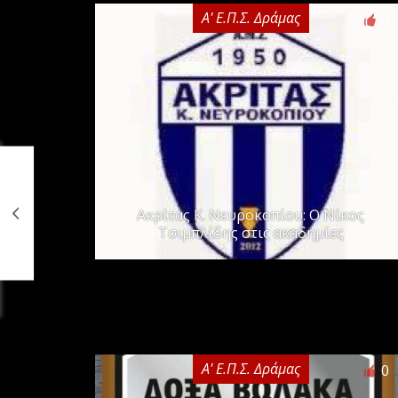
Α' Ε.Π.Σ. Δράμας
0
Ακρίτας Κ. Νευροκοπίου: Ο Νίκος
Τσιμπλίδης στις ακαδημίες
Α' Ε.Π.Σ. Δράμας
0