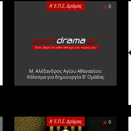
Α' Ε.Π.Σ. Δράμας
0
Μ. Αλέξανδρος Αγίου Αθανασίου:
Κάλεσμα για δημιουργία Β’ Ομάδας
Α' Ε.Π.Σ. Δράμας
0