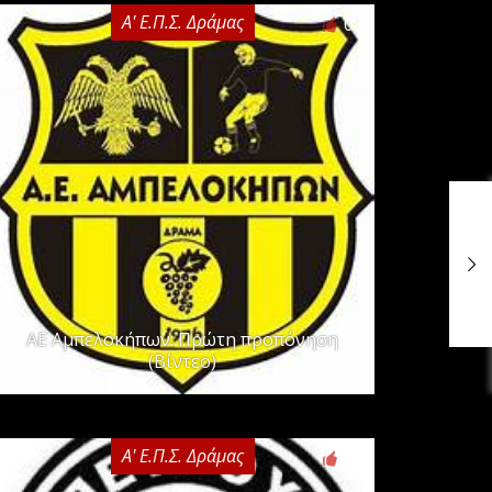
Α' Ε.Π.Σ. Δράμας
0
ΑΕ Αμπελοκήπων: Πρώτη προπόνηση
(Βίντεο)
Α' Ε.Π.Σ. Δράμας
0