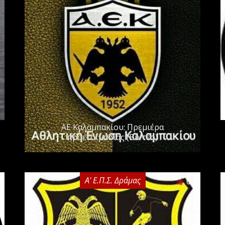
ΑΕ Καλαμπακίου: Πρεμιέρα
προετοιμασίας (Βίντεο)
Α' Ε.Π.Σ. Δράμας
0