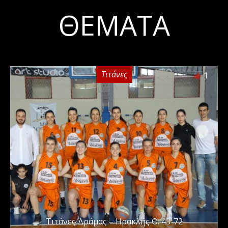
ΘΈΜΑΤΑ
Τιτάνες
1
Τιτάνες Δράμας – Ηρακλής Θ. 43-72