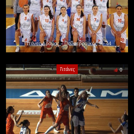
Τιτάνες Δράμας – Πανσερραϊκός 56-44
Τιτάνες
0