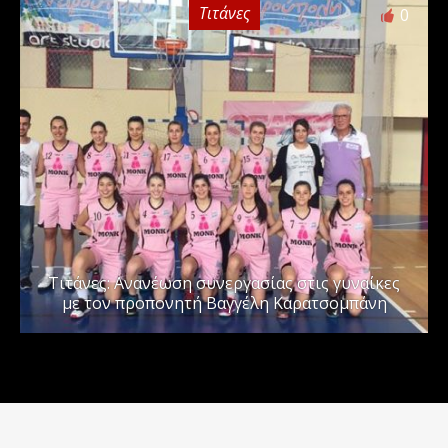
Τιτάνες
0
Τιτάνες: Ανανέωση συνεργασίας στις γυναίκες
με τον προπονητή Βαγγέλη Καρατσομπάνη