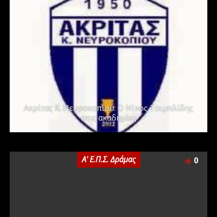
Ακρίτας Κ. Νευροκοπίου: Ο Νίκος Τσιμπλίδης
στις ακαδημίες
Α' Ε.Π.Σ. Δράμας
0