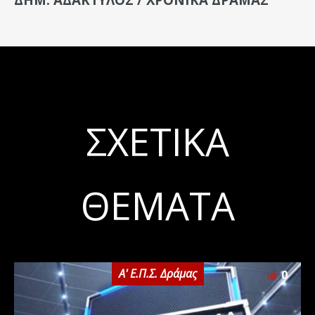
ΣΧΕΤΙΚΆ
ΘΈΜΑΤΑ
Α' Ε.Π.Σ. Δράμας
0