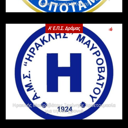
προετοιμασία (Βίντεο)
Α' Ε.Π.Σ. Δράμας
0
Ηρακλής Μαυροβάτου: Ξεκίνησε προετοιμασία
για τη νέα χρονιά