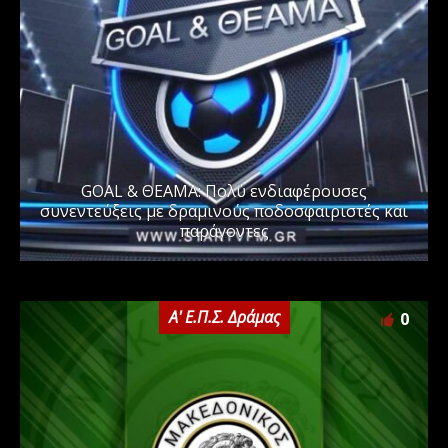
GOAL & ΘΕΑΜΑ: Πολύ ενδιαφέρουσες
συνεντεύξεις με δραμινούς ποδοσφαιριστές και
παράγοντες
Α' Ε.Π.Σ. Δράμας
0