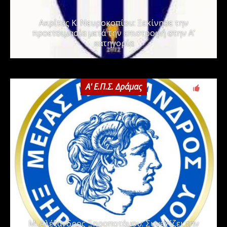
Ακρίτας Κ. Νευροκοπίου: Ξεκίνησε την
προετοιμασία μετά την επιστροφή στην Α’
κατηγορία
Α' Ε.Π.Σ. Δράμας
0
Μ. Αλέξανδρος Ξηροποτάμου: Συνεχίζει την