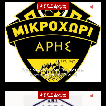
Α' Ε.Π.Σ. Δράμας
0
Άρης Μικροχωρίου: Ξεκίνησε την
προετοιμασία του (Βίντεο)
Α' Ε.Π.Σ. Δράμας
0