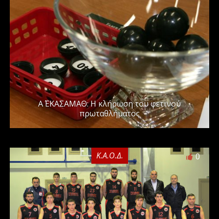
Α΄ ΕΚΑΣΑΜΑΘ: Η κλήρωση του φετινού
πρωταθλήματος
Κ.Α.Ο.Δ.
0