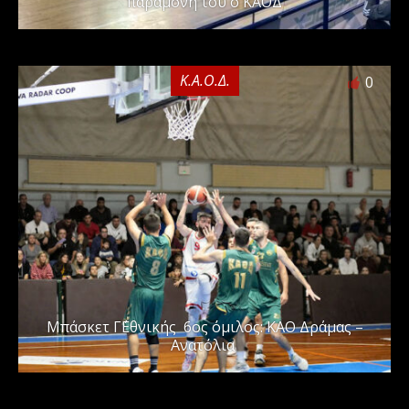
παραμονή του ο ΚΑΟΔ
Κ.Α.Ο.Δ.
0
Μπάσκετ Γ΄Εθνικής 6ος όμιλος: ΚΑΟ Δράμας –
Ανατόλια