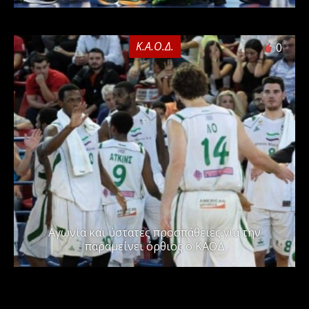
Κ.Α.Ο.Δ.
0
Αγωνία και ύστατες προσπάθειες για την
παραμείνει όρθιος ο ΚΑΟΔ