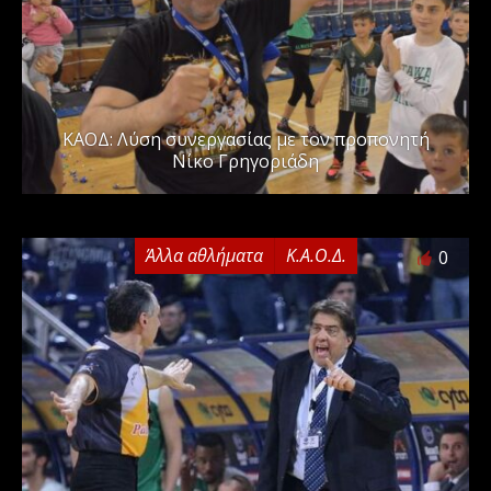
ΚΑΟΔ: Λύση συνεργασίας με τον προπονητή
Νίκο Γρηγοριάδη
Άλλα αθλήματα
Κ.Α.Ο.Δ.
0