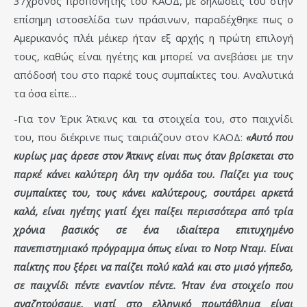
37χρονος προπονητής του ΚΑΟΔ, με δηλώσεις του στην
επίσημη ιστοσελίδα των πράσινων, παραδέχθηκε πως ο
Αμερικανός πλέι μέικερ ήταν εξ αρχής η πρώτη επιλογή
τους, καθώς είναι ηγέτης και μπορεί να ανεβάσει με την
απόδοσή του στο παρκέ τους συμπαίκτες του. Αναλυτικά
τα όσα είπε…
-Για τον Έρικ Άτκινς και τα στοιχεία του, στο παιχνίδι
του, που διέκρινε πως ταιριάζουν στον ΚΑΟΔ:
«Αυτό που
κυρίως μας άρεσε στον Άτκινς είναι πως όταν βρίσκεται στο
παρκέ κάνει καλύτερη όλη την ομάδα του. Παίζει για τους
συμπαίκτες του, τους κάνει καλύτερους, σουτάρει αρκετά
καλά, είναι ηγέτης γιατί έχει παίξει περισσότερα από τρία
χρόνια βασικός σε ένα ιδιαίτερα επιτυχημένο
πανεπιστημιακό πρόγραμμα όπως είναι το Νοτρ Νταμ. Είναι
παίκτης που ξέρει να παίζει πολύ καλά και στο μισό γήπεδο,
σε παιχνίδι πέντε εναντίον πέντε. Ήταν ένα στοιχείο που
αναζητούσαμε, γιατί στο ελληνικό πρωτάθλημα είναι