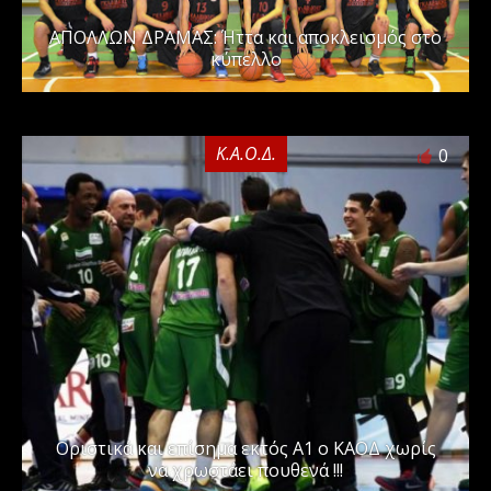
ΑΠΟΛΛΩΝ ΔΡΑΜΑΣ: Ήττα και αποκλεισμός στο
κύπελλο
Κ.Α.Ο.Δ.
0
Οριστικά και επίσημα εκτός Α1 ο ΚΑΟΔ χωρίς
να χρωστάει πουθενά !!!