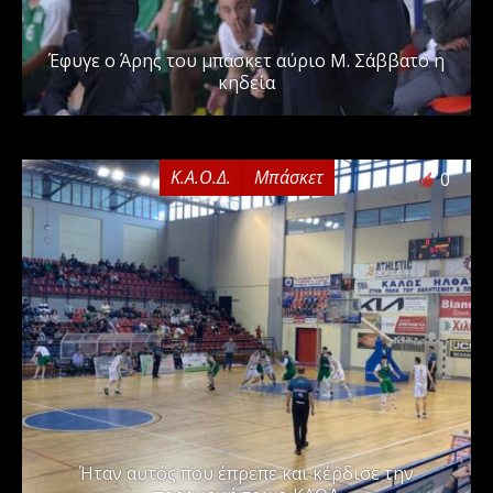
Έφυγε ο Άρης του μπάσκετ αύριο Μ. Σάββατο η
κηδεία
Κ.Α.Ο.Δ.
Μπάσκετ
0
Ήταν αυτός που έπρεπε και κέρδισε την