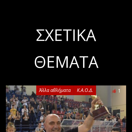
ΣΧΕΤΙΚΆ
ΘΈΜΑΤΑ
Άλλα αθλήματα
Κ.Α.Ο.Δ.
1