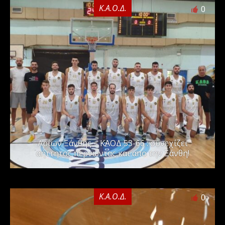
Κ.Α.Ο.Δ.
0
Αρίων Ξάνθης – ΚΑΟΔ 53-66 : συνεχίζει
αήττητος περνώντας και απο την Ξάνθη!
Κ.Α.Ο.Δ.
0