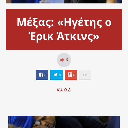
Μέξας: «Ηγέτης ο
Έρικ Άτκινς»
0
0
0
0
Κ.Α.Ο.Δ.