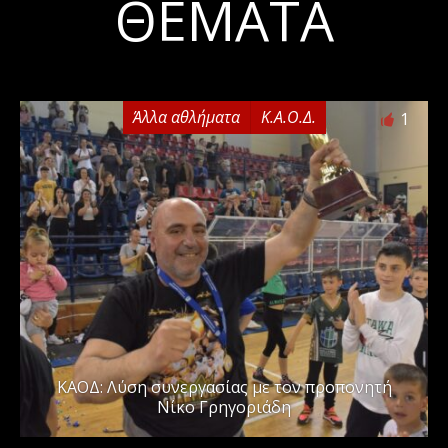
ΘΈΜΑΤΑ
Άλλα αθλήματα
Κ.Α.Ο.Δ.
1
ΚΑΟΔ: Λύση συνεργασίας με τον προπονητή
Νίκο Γρηγοριάδη