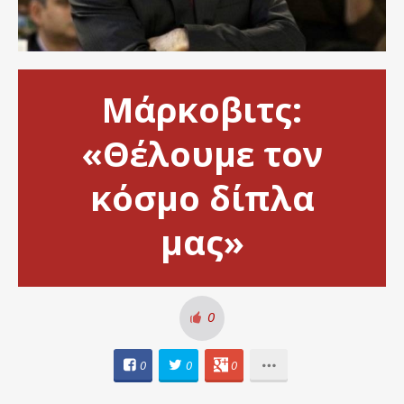
Μάρκοβιτς:
«Θέλουμε τον
κόσμο δίπλα
μας»
0
0
0
0