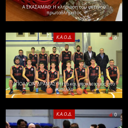
Α΄ ΕΚΑΣΑΜΑΘ: Η κλήρωση του φετινού
πρωταθλήματος
Κ.Α.Ο.Δ.
0
ΑΠΟΛΛΩΝ ΔΡΑΜΑΣ: Ήττα και αποκλεισμός στο
κύπελλο
Κ.Α.Ο.Δ.
0