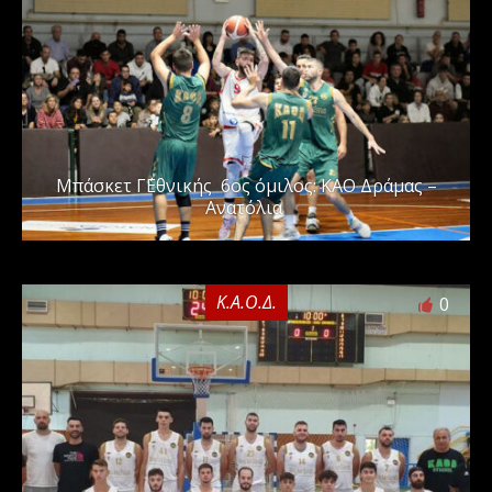
Μπάσκετ Γ΄Εθνικής 6ος όμιλος: ΚΑΟ Δράμας –
Ανατόλια
Κ.Α.Ο.Δ.
0