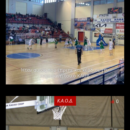
Ήταν αυτός που έπρεπε και κέρδισε την
παραμονή του ο ΚΑΟΔ
Κ.Α.Ο.Δ.
0