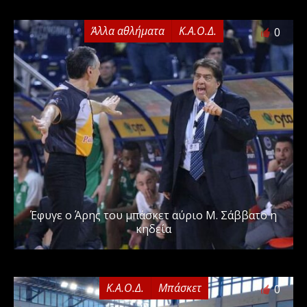
Άλλα αθλήματα
Κ.Α.Ο.Δ.
0
Έφυγε ο Άρης του μπάσκετ αύριο Μ. Σάββατο η
κηδεία
Κ.Α.Ο.Δ.
Μπάσκετ
0