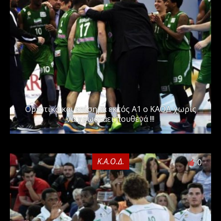
Οριστικά και επίσημα εκτός Α1 ο ΚΑΟΔ χωρίς
να χρωστάει πουθενά !!!
Κ.Α.Ο.Δ.
0