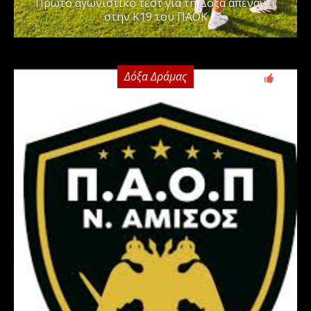
Πρώτο αγωνιστικό τεστ για τη Δόξα απέναντι
στην Κ19 του ΠΑΟΚ
Δόξα Δράμας
0