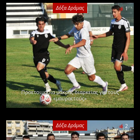
Δόξα Δράμας
1
Προετοιμασία μακράς διαρκείας για τους
«μαυραετούς»
Δόξα Δράμας
2