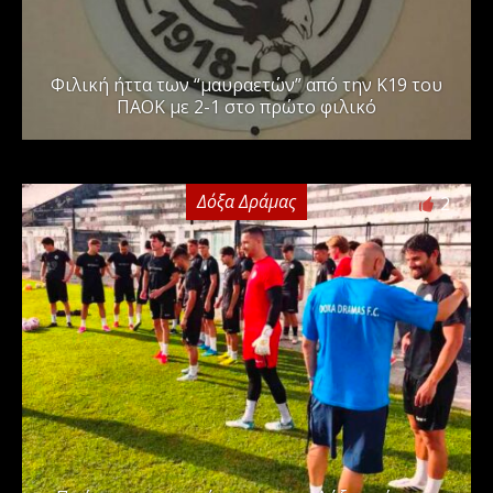
Φιλική ήττα των “μαυραετών” από την Κ19 του
ΠΑΟΚ με 2-1 στο πρώτο φιλικό
Δόξα Δράμας
2