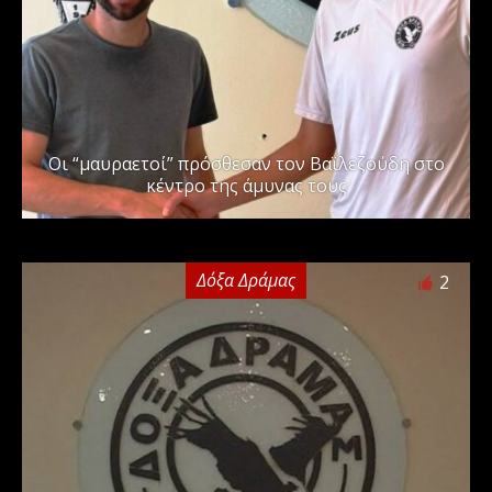
Οι “μαυραετοί” πρόσθεσαν τον Βαϊλεζούδη στο
κέντρο της άμυνας τους
Δόξα Δράμας
2