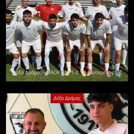
Δόξα Δράμας – ΠΑΟΚ Κ19 1-2: Το φωτορεπορτάζ
Δόξα Δράμας
1