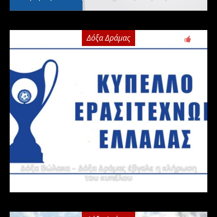
Δόξα Δράμας
2
Δόξα Βώλακα – Δόξα Δράμας έβγαλε η κλήρωση
του κυπέλου