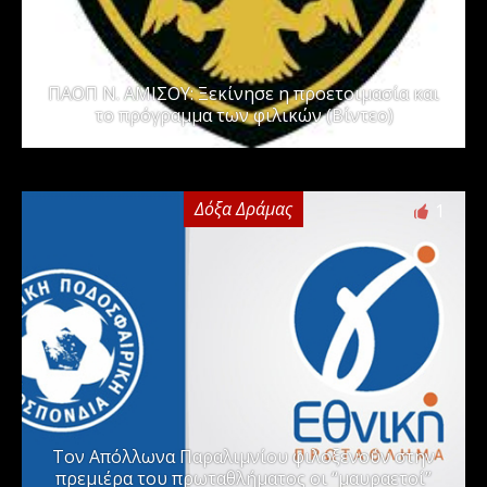
ΠΑΟΠ Ν. ΑΜΙΣΟΥ: Ξεκίνησε η προετοιμασία και
το πρόγραμμα των φιλικών (Βίντεο)
Δόξα Δράμας
1
Τον Απόλλωνα Παραλιμνίου φιλοξενούν στην
πρεμιέρα του πρωταθλήματος οι “μαυραετοί”