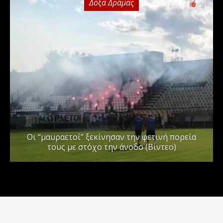
Δόξα Δράμας
2
Οι “μαυραετοί” ξεκίνησαν την φετινή πορεία
τους με στόχο την άνοδο (Βίντεο)