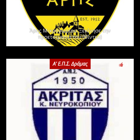
Άρης Μικροχωρίου: Ξεκίνησε την
προετοιμασία του (Βίντεο)
Α' Ε.Π.Σ. Δράμας
0