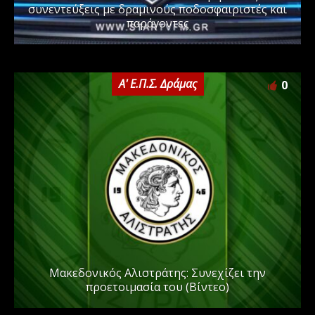
συνεντεύξεις με δραμινούς ποδοσφαιριστές και
παράγοντες
Α' Ε.Π.Σ. Δράμας
0
Μακεδονικός Αλιστράτης: Συνεχίζει την
προετοιμασία του (Βίντεο)