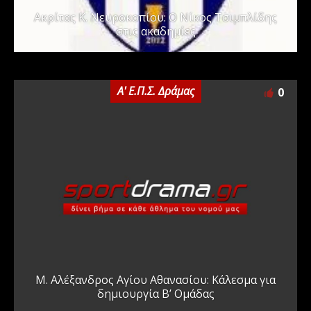
Ακρίτας Κ. Νευροκοπίου: Ο Νίκος Τσιμπλίδης
στις ακαδημίες
Α' Ε.Π.Σ. Δράμας
0
Μ. Αλέξανδρος Αγίου Αθανασίου: Κάλεσμα για
δημιουργία Β’ Ομάδας