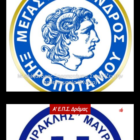
Μ. Αλέξανδρος Ξηροποτάμου: Συνεχίζει την
προετοιμασία (Βίντεο)
Α' Ε.Π.Σ. Δράμας
0