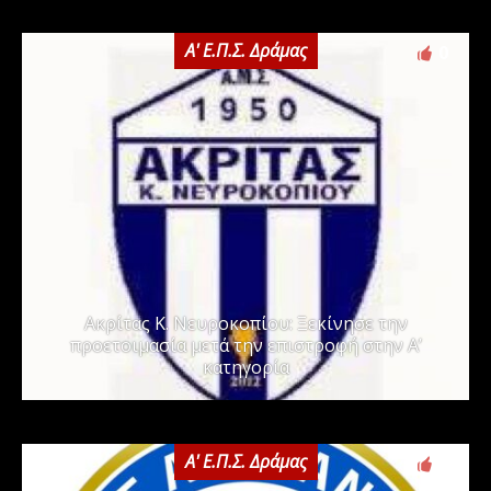
Α' Ε.Π.Σ. Δράμας
0
Ακρίτας Κ. Νευροκοπίου: Ξεκίνησε την
προετοιμασία μετά την επιστροφή στην Α’
κατηγορία
Α' Ε.Π.Σ. Δράμας
0