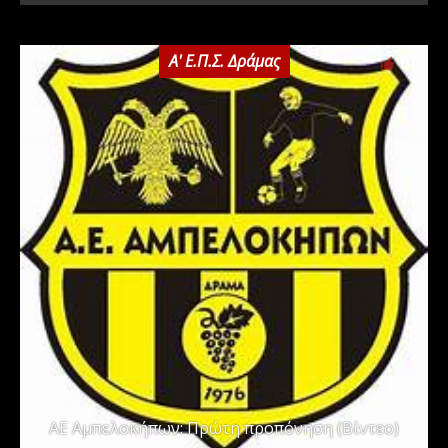
Α' Ε.Π.Σ. Δράμας
0
ΑΕ Αμπελοκήπων: Πρώτη προπόνηση (Βίντεο)