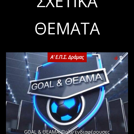
ΣΧΕΤΙΚΆ
ΘΈΜΑΤΑ
Α' Ε.Π.Σ. Δράμας
0
GOAL & ΘΕΑΜΑ: Πολύ ενδιαφέρουσες