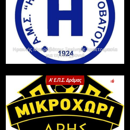
Ηρακλής Μαυροβάτου: Ξεκίνησε προετοιμασία
για τη νέα χρονιά
Α' Ε.Π.Σ. Δράμας
0