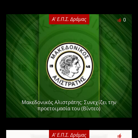
Α' Ε.Π.Σ. Δράμας
0
Μακεδονικός Αλιστράτης: Συνεχίζει την
προετοιμασία του (Βίντεο)
Α' Ε.Π.Σ. Δράμας
0