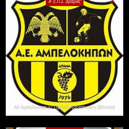
Α' Ε.Π.Σ. Δράμας
0
ΑΕ Αμπελοκήπων: Πρώτη προπόνηση (Βίντεο)