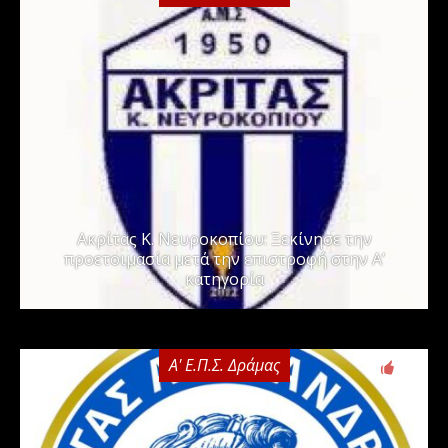
Ακρίτας Κ. Νευροκοπίου: Ξεκίνησε την
προετοιμασία μετά την επιστροφή στην Α’
κατηγορία
Α' Ε.Π.Σ. Δράμας
0