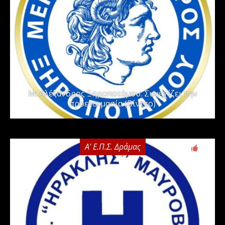
Μ. Αλέξανδρος Ξηροποτάμου: Συνεχίζει την
προετοιμασία (Βίντεο)
Α' Ε.Π.Σ. Δράμας
0