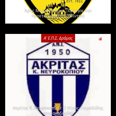
Άρης Μικροχωρίου: Ξεκίνησε την
προετοιμασία του (Βίντεο)
Α' Ε.Π.Σ. Δράμας
0
Ακρίτας Κ. Νευροκοπίου: Ο Νίκος Τσιμπλίδης
στις ακαδημίες