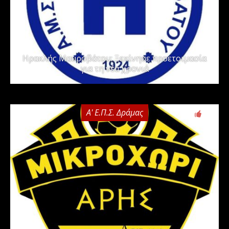
Ηρακλής Μαυροβάτου: Ξεκίνησε προετοιμασία
για τη νέα χρονιά
Α' Ε.Π.Σ. Δράμας
0