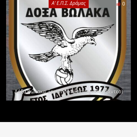
Α' Ε.Π.Σ. Δράμας
0
Δόξα Βώλακα: Ξεκίνησε προετοιμασία (Βίντεο)