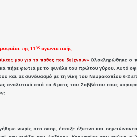
ης
ρυφαίοι της 11
αγωνιστικής
Ολοκληρώθηκε ο π
αίκτες μου για το πάθος που δείχνουν»
κά πήρε φωτιά με το φινάλε του πρώτου γύρου. Αυτό οφ
υ και σε συνδυασμό με τη νίκη του Νευροκοπίου 6-2 επ
ως αναλυτικά από τα 6 ματς του Σαββάτου τους κορυφ
ν:
ήθηκε νωρίς στο σκορ, έπαιξε έξυπνα και σημειώνοντα
ικεί την ομάδα του Δοξάτου. Κορυφαίος του αγώνα ο 