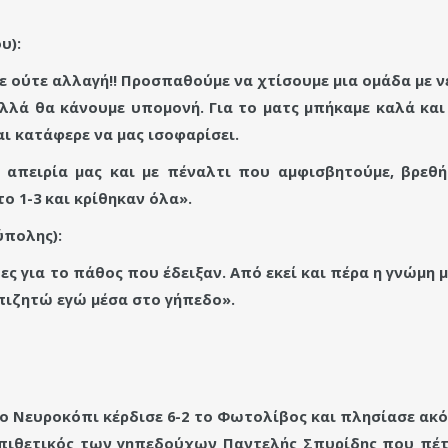
υ):
αμε ούτε αλλαγή!! Προσπαθούμε να χτίσουμε μια ομάδα με ν
αλλά θα κάνουμε υπομονή. Για το ματς μπήκαμε καλά και
ι κατάφερε να μας ισοφαρίσει.
απειρία μας και με πέναλτι που αμφισβητούμε, βρεθή
ο 1-3 και κρίθηκαν όλα».
ύπολης):
για το πάθος που έδειξαν. Από εκεί και πέρα η γνώμη μ
επιζητώ εγώ μέσα στο γήπεδο».
το Νευροκόπι κέρδισε 6-2 το Φωτολίβος και πλησίασε ακό
επιθετικός των γηπεδούχων Παντελής Σπυρίδης που πέτυ