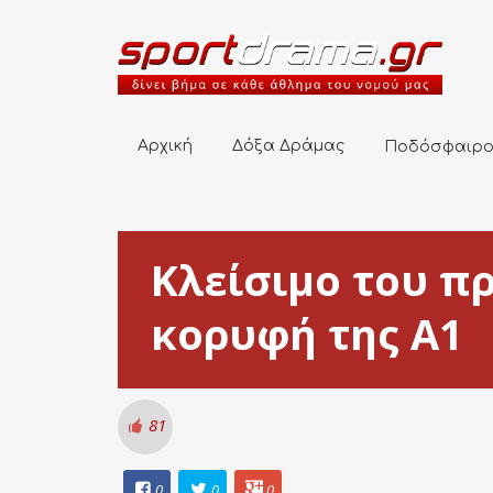
Αρχική
Δόξα Δράμας
Ποδόσφαιρο
Αρχική
Δόξα Δράμας
Ποδόσφαιρ
Κλείσιμο του π
κορυφή της Α1
81
0
0
0