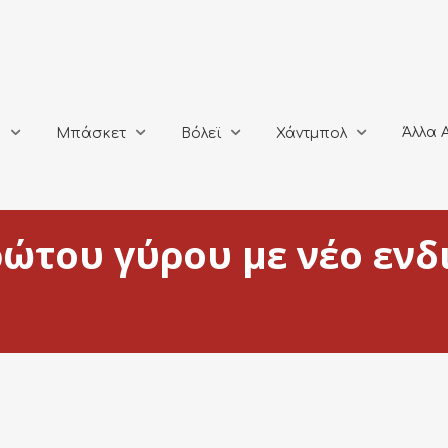
Άλλα Αθλή
Μπάσκετ
Βόλεϊ
Χάντμπολ
Άλλα 
ο
Μπάσκετ
Βόλεϊ
Χάντμπολ
ρώτου γύρου με νέο ενδ