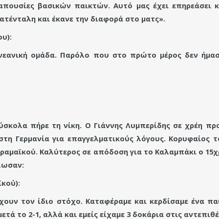
απουσίες βασικών παικτών. Αυτό μας έχει επηρεάσει κ
ατένταλη και έκανε την διαφορά στο ματς».
υ):
νεανική ομάδα.
Παρόλο που στο πρώτο μέρος δεν ήμαστ
ύσκολα πήρε τη νίκη. Ο Γιάννης Λυμπερίδης σε χρέη πρ
στη Γερμανία για επαγγελματικούς λόγους. Κορυφαίος 
δραμαϊκού. Καλύτερος σε απόδοση για το Καλαμπάκι ο 15
λωσαν:
κού):
έχουν τον ίδιο στόχο. Καταφέραμε και κερδίσαμε ένα πα
ετά το 2-1, αλλά και εμείς είχαμε 3 δοκάρια στις αντεπιθέ