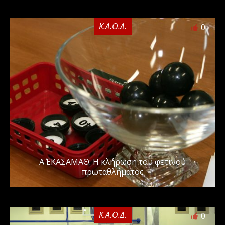
Κ.Α.Ο.Δ.
0
Α΄ ΕΚΑΣΑΜΑΘ: Η κλήρωση του φετινού
πρωταθλήματος
Κ.Α.Ο.Δ.
0