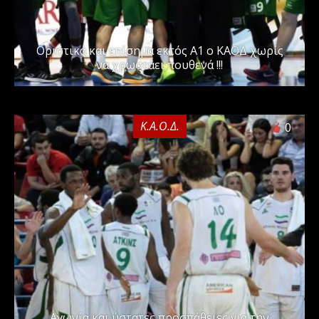
Οριστικά και επίσημα εκτός Α1 ο ΚΑΟΔ χωρίς
να χρωστάει πουθενά !!!
Κ.Α.Ο.Δ.
0
Αγωνία και ύστατες προσπάθειες για την