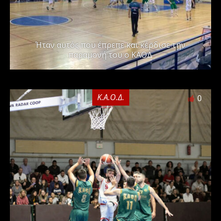
Ήταν αυτός που έπρεπε και κέρδισε την
παραμονή του ο ΚΑΟΔ
Κ.Α.Ο.Δ.
0