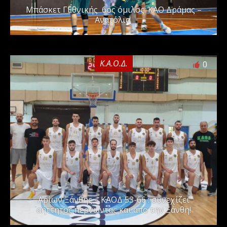
Μπάσκετ Γ΄Εθνικής 6ος όμιλος: ΚΑΟ Δράμας –
Ανατόλια
Κ.Α.Ο.Δ.
0
Αρίων Ξάνθης – ΚΑΟΔ 53-66 : συνεχίζει
αήττητος περνώντας και απο την Ξάνθη!