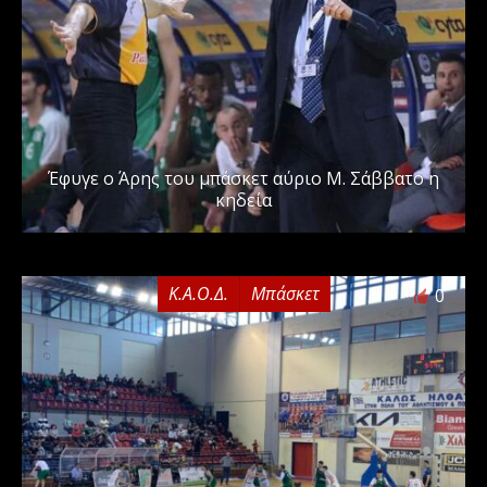
Έφυγε ο Άρης του μπάσκετ αύριο Μ. Σάββατο η
κηδεία
Κ.Α.Ο.Δ.
Μπάσκετ
0