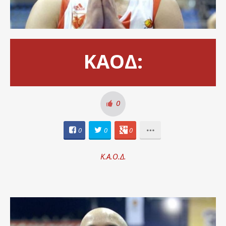
ΚΑΟΔ:
0
0
0
0
Κ.Α.Ο.Δ.