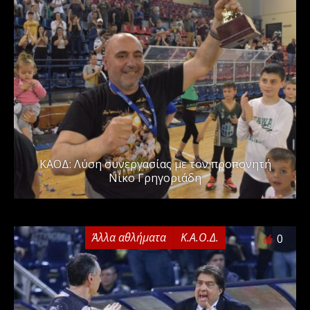
ΚΑΟΔ: Λύση συνεργασίας με τον προπονητή
Νίκο Γρηγοριάδη
Άλλα αθλήματα
Κ.Α.Ο.Δ.
0