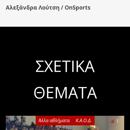
Αλεξάνδρα Λούτση / Ο
nSports
ΣΧΕΤΙΚΆ
ΘΈΜΑΤΑ
Άλλα αθλήματα
Κ.Α.Ο.Δ.
1