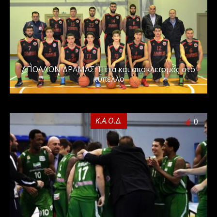
ΑΠΟΛΛΩΝ ΔΡΑΜΑΣ: Ήττα και αποκλεισμός στο
κύπελλο
Κ.Α.Ο.Δ.
0