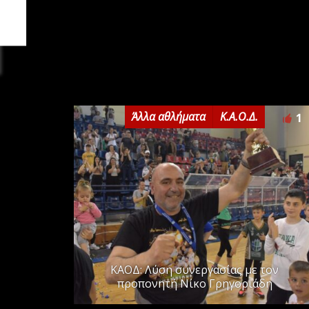
Άλλα αθλήματα
Κ.Α.Ο.Δ.
1
ΚΑΟΔ: Λύση συνεργασίας με τον
προπονητή Νίκο Γρηγοριάδη