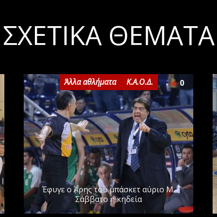
ΣΧΕΤΙΚΆ ΘΈΜΑΤΑ
Άλλα αθλήματα
Κ.Α.Ο.Δ.
0
Έφυγε ο Άρης του μπάσκετ αύριο Μ.
Σάββατο η κηδεία