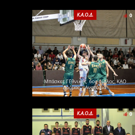
Κ.Α.Ο.Δ.
0
Μπάσκετ Γ΄Εθνικής 6ος όμιλος: ΚΑΟ
Δράμας – Ανατόλια
Κ.Α.Ο.Δ.
0