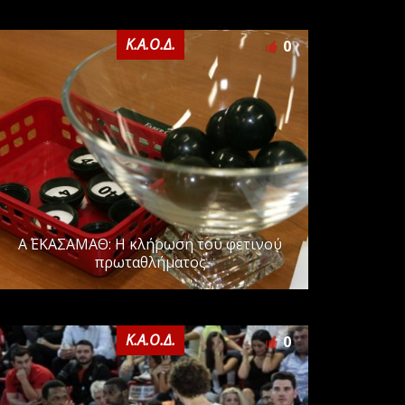
Κ.Α.Ο.Δ.
0
Α΄ ΕΚΑΣΑΜΑΘ: Η κλήρωση του φετινού
πρωταθλήματος
Κ.Α.Ο.Δ.
0