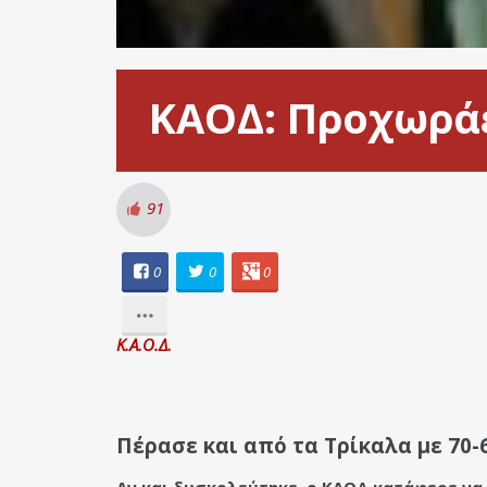
ΚΑΟΔ: Προχωράε
91
0
0
0
Κ.Α.Ο.Δ.
Πέρασε και από τα Τρίκαλα με 70-
Αν και δυσκολεύτηκε, ο ΚΑΟΔ κατάφερε να