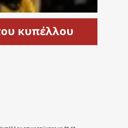
του κυπέλλου
 Κυπέλλου επικρατώντας με 70-65.