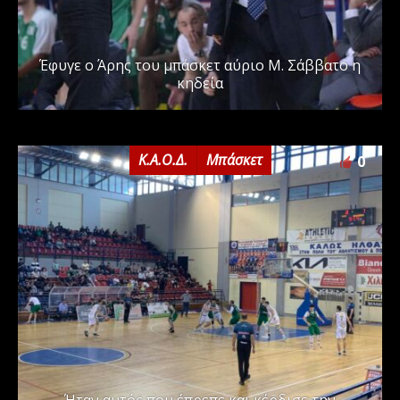
Έφυγε ο Άρης του μπάσκετ αύριο Μ. Σάββατο η
κηδεία
Κ.Α.Ο.Δ.
Μπάσκετ
0