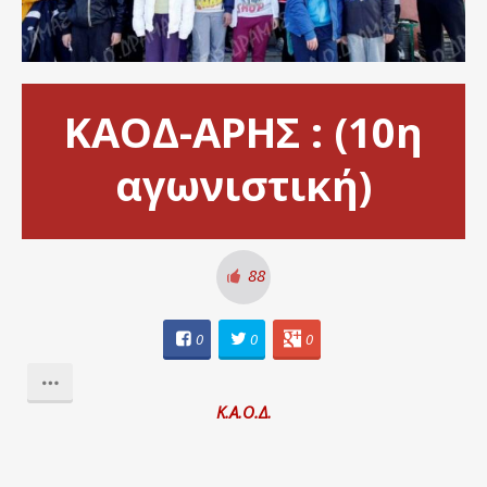
ΚΑΟΔ-ΑΡΗΣ : (10η
αγωνιστική)
88
0
0
0
Κ.Α.Ο.Δ.