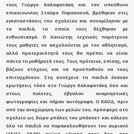
τους Γιώργο Καλαφατάκη και τον υπεύθυνο
επικοινωνίας Σταύρο Παρασκευά, βρέθηκαν στις
εγκαταστάσεις του σχολείου και συνομίλησαν με
τα παιδιά, τα οποία τους δέχθηκαν με
ενθουσιασμό. Ο Χανιώτης τεχνικός παρότρυνε
τους μαθητές να ασχολούνται με τον αθλητισμό,
αλλά προτεραιότητά τους θα πρέπει να είναι
πάντα τα μαθήματά τους. Τους πρότεινε, επίσης, να
βάζουν στόχους και να προσπαθούν να τους
επιτυγχάνουν. Στη συνέχεια τα παιδιά έκαναν
ερωτήσεις τόσο στο Γιώργο Καλαφατάκη όσο και
στους παίκτες, έβγαλαν αναμνηστικές
φωτογραφίες και πήραν αυτόγραφα. Ο ΚΑΟΔ, πριν
από την αναχώρηση των μελών του, πρόσφερε στο
σχολείο ως δώρο μπάλες του μπάσκετ και κάλεσε
όλα τα παιδιά να παρακολουθήσουν τον αυριανό
(15/12, 19.00) αγώνα κόντρα στον Άρη, στο