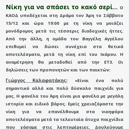
Νίκη για να σπάσει το κακό σερί…
Ο
ΚΑΟΔ υποδέχεται στη Δράμα τον Άρη το Σάββατο
15/12 και ώρα 19:00 με τη νίκη να μοιάζει
μονόδρομος μετά τις τέσσερις διαδοχικές ήττες.
Από την άλλη, η ομάδα του Βαγγέλη Αγγέλου
επιθυμεί να δώσει συνέχεια στα θετικά
αποτελέσματα, μετά τη νίκη επί του Ικάρου. Η
αναμέτρηση θα μεταδοθεί από την ΕΤ3. Οι
δηλώσεις των προπονητών και των παικτών:
Γιώργος Καλαφατάκης:
«Είναι ένα πολύ
σημαντικό αλλά και πολύ δύσκολο παιχνίδι για
μας. Η φανέλα του Άρη είναι μια φανέλα με μεγάλη
ιστορία και ειδικό βάρος. Εμείς χρειαζόμαστε την
νίκη για να επανέλθουμε στα νικηφόρα
αποτελέσματα μετά τα τελευταία άτυχα παιχνίδια
που χάσαμε στις λεπτομέρειες. Δουλεύουμε