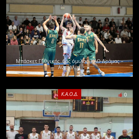
Μπάσκετ Γ΄Εθνικής 6ος όμιλος: ΚΑΟ Δράμας –
Ανατόλια
Κ.Α.Ο.Δ.
0