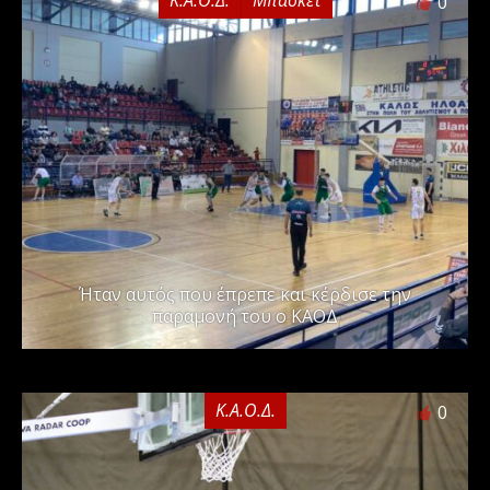
Κ.Α.Ο.Δ.
Μπάσκετ
0
Ήταν αυτός που έπρεπε και κέρδισε την
παραμονή του ο ΚΑΟΔ
Κ.Α.Ο.Δ.
0