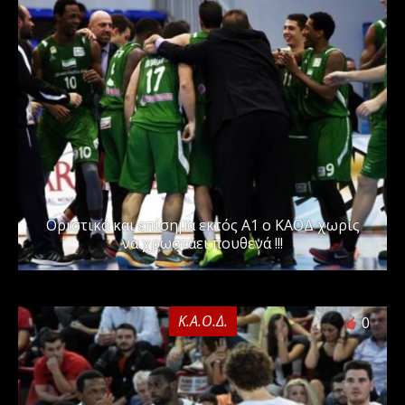
Οριστικά και επίσημα εκτός Α1 ο ΚΑΟΔ χωρίς
να χρωστάει πουθενά !!!
Κ.Α.Ο.Δ.
0