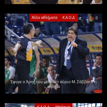
Άλλα αθλήματα
Κ.Α.Ο.Δ.
0
Έφυγε ο Άρης του μπάσκετ αύριο Μ. Σάββατο η
κηδεία