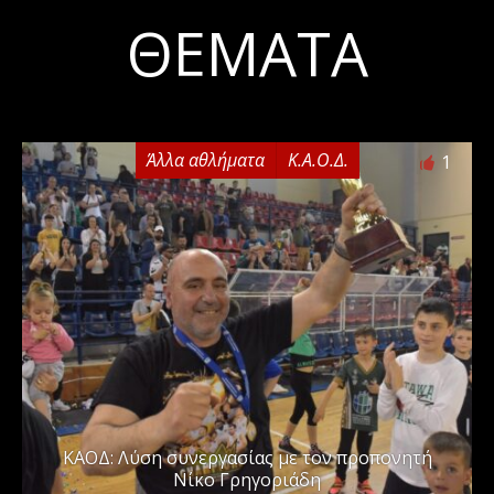
ΘΈΜΑΤΑ
Άλλα αθλήματα
Κ.Α.Ο.Δ.
1
ΚΑΟΔ: Λύση συνεργασίας με τον προπονητή
Νίκο Γρηγοριάδη