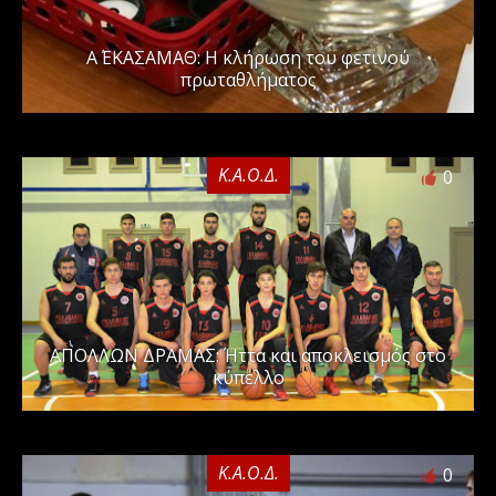
Α΄ ΕΚΑΣΑΜΑΘ: Η κλήρωση του φετινού
πρωταθλήματος
Κ.Α.Ο.Δ.
0
ΑΠΟΛΛΩΝ ΔΡΑΜΑΣ: Ήττα και αποκλεισμός στο
κύπελλο
Κ.Α.Ο.Δ.
0