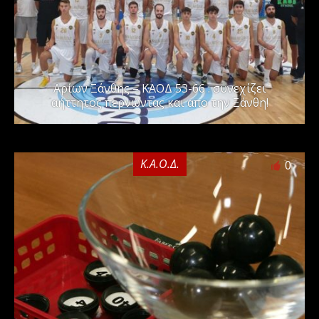
Αρίων Ξάνθης – ΚΑΟΔ 53-66 : συνεχίζει
αήττητος περνώντας και απο την Ξάνθη!
Κ.Α.Ο.Δ.
0