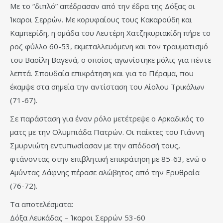
Με το “διπλό” απέδρασαν από την έδρα της Δόξας οι
Ίκαροι Σερρών. Με κορυφαίους τους Κακαρούδη και
Καμπερίδη, η ομάδα του Λευτέρη Χατζηκυριακίδη πήρε το
ροζ φύλλο 60-53, εκμεταλλευόμενη και τον τραυματισμό
του Βασίλη Βαγενά, ο οποίος αγωνίστηκε μόλις για πέντε
λεπτά. Σπουδαία επικράτηση και για το Πέραμα, που
έκαμψε στα σημεία την αντίσταση του Αίολου Τρικάλων
(71-67).
Σε παράσταση για έναν ρόλο μετέτρεψε ο Αρκαδικός το
ματς με την Ολυμπιάδα Πατρών. Οι παίκτες του Γιάννη
Σμυρνιώτη εντυπωσίασαν με την απόδοσή τους,
φτάνοντας στην επιβλητική επικράτηση με 85-63, ενώ ο
Αμύντας Δάφνης πέρασε αλώβητος από την Ερυθραία
(76-72).
Τα αποτελέσματα:
Δόξα Λευκάδας – Ίκαροι Σερρών 53-60