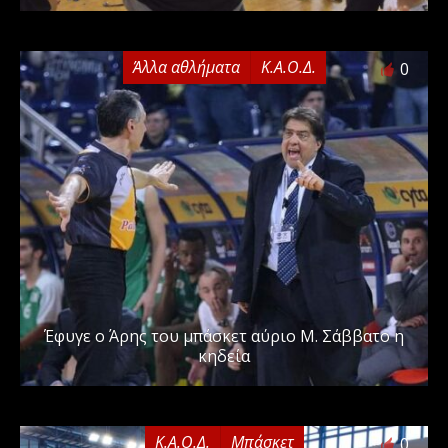
Άλλα αθλήματα
Κ.Α.Ο.Δ.
0
Έφυγε ο Άρης του μπάσκετ αύριο Μ. Σάββατο η
κηδεία
Κ.Α.Ο.Δ.
Μπάσκετ
0