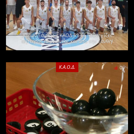
Αρίων Ξάνθης – ΚΑΟΔ 53-66 : συνεχίζει
αήττητος περνώντας και απο την Ξάνθη!
Κ.Α.Ο.Δ.
0