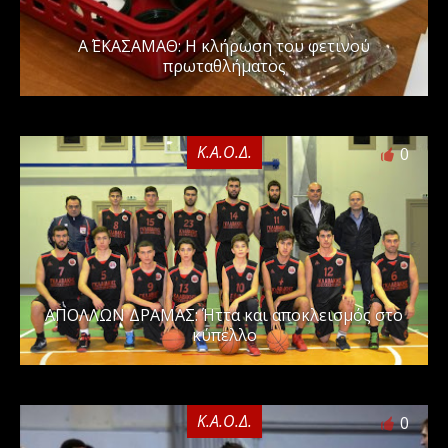
Α΄ ΕΚΑΣΑΜΑΘ: Η κλήρωση του φετινού
πρωταθλήματος
Κ.Α.Ο.Δ.
0
ΑΠΟΛΛΩΝ ΔΡΑΜΑΣ: Ήττα και αποκλεισμός στο
κύπελλο
Κ.Α.Ο.Δ.
0