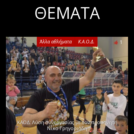
ΘΈΜΑΤΑ
Άλλα αθλήματα
Κ.Α.Ο.Δ.
1
ΚΑΟΔ: Λύση συνεργασίας με τον προπονητή
Νίκο Γρηγοριάδη