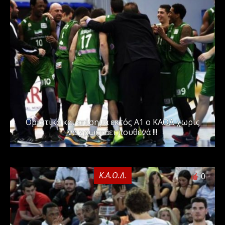
Οριστικά και επίσημα εκτός Α1 ο ΚΑΟΔ χωρίς
να χρωστάει πουθενά !!!
Κ.Α.Ο.Δ.
0