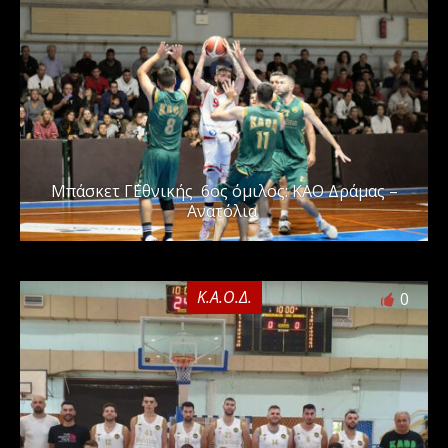
Μπάσκετ Γ΄Εθνικής 6ος όμιλος: ΚΑΟ Δράμας –
Ανατόλια
Κ.Α.Ο.Δ.
0