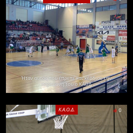
Ήταν αυτός που έπρεπε και κέρδισε την
παραμονή του ο ΚΑΟΔ
Κ.Α.Ο.Δ.
0