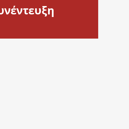
υνέντευξη