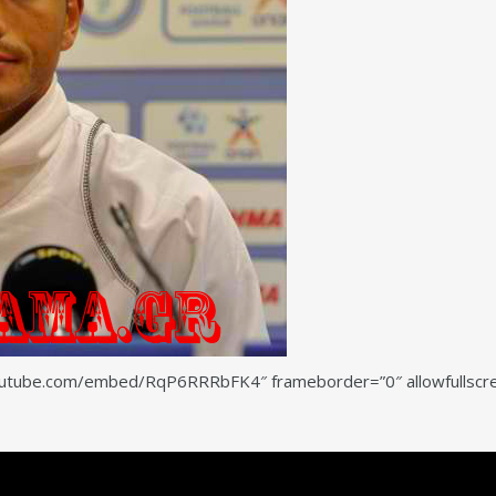
outube.com/embed/RqP6RRRbFK4″ frameborder=”0″ allowfullscre