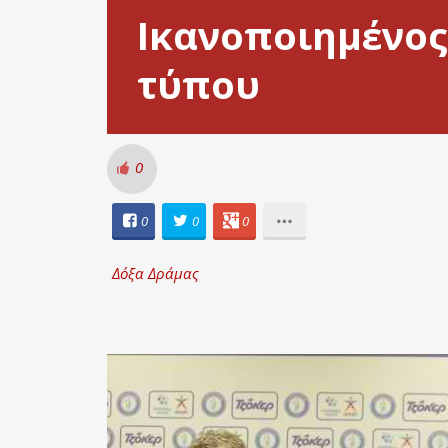
Ικανοποιημένος
τύπου
0
0
0
0
Δόξα Δράμας