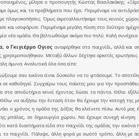
οποιημένος, μίλησε ο προπονητής Κώστας Βασιλακάκης: «Ξέρα
με όμως και τα προβλήματα που έχει. Περιμέναμε να αντιδράσει
 με πλαγιοκοπήσεις. Όμως εκμεταλλευτήκαμε τους κενούς χώρο
σε και ισοφάρισε. Περιμέναμε μεγάλη πίεση στο δεύτερο ημίχρ
 μία νέα ομάδα. Θα βελτιωθούμε ακόμα πιο πολύ. Καλή συνέχεια
, ο Γκιγιέρμο Ογιος
αναφέρθηκε στο παιχνίδι, αλλά και σε
ίες χρησιμοποιήθηκαν. Μεταξύ άλλων δέχτηκε αρκετές ερωτήσεις
λη άμυνα. Αναλυτικά όλα όσα είπε:
διώξουμε σαν εικόνα είναι δύσκολο να το φτάσουμε. Το αποτέλ
α σε καθοδηγεί. Συγχαίρω τους παίκτες μου για την προσπάθει
α στα αποδυτήρια κενοί έχοντας δώσει τα πάντα. Θέλει εξέλι
 Θέλω να αυξήσω την ένταση όταν θα έχουμε την κατοχή της μ
άει ο χρόνος η ομάδα της Δόξας θα κλείνετε πίσω. Αυτό μας
ης μπάλας, σε δημιουργία χώρου. Να έχουμε συνεχή κίνηση.
ότι κατά διαστήματα είδα στο παιχνίδι της ομάδας την εικόνα 
ι το παιχνίδι. Πάλεψε, άλλη φορά με σωστό τρόπο, άλλη με άσχ