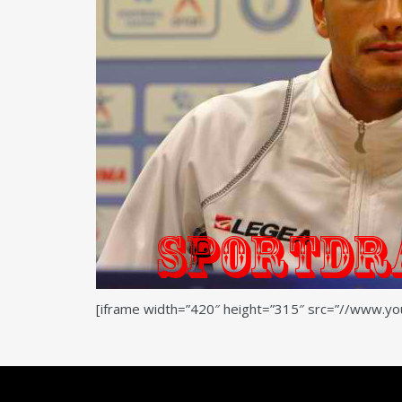
[iframe width=”420″ height=”315″ src=”//www.y