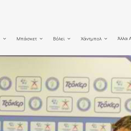
Άλλα Αθλή
Μπάσκετ
Βόλεϊ
Χάντμπολ
Άλλα 
ο
Μπάσκετ
Βόλεϊ
Χάντμπολ